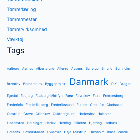
Tømrerlærling
Tømrermester
Tømrervirksomhed
Værktøj
Tags
Aalborg
Aarhus
Albertslund
Allerød
Assens
Ballerup
Billund
Bornholm
Danmark
Brøndby
Brønderslev
Byggeprojekt
DIY
Dragør
Egedal
Esbjerg
Faaborg-Midtfyn
Fanø
Favrskov
Faxe
Fredensborg
Fredericia
Frederiksberg
Frederikssund
Furesø
Gentofte
Gladsaxe
Glostrup
Greve
Gribskov
Guldborgsund
Haderslev
Halsnæs
Hedensted
Helsingør
Herlev
Herning
Hillerød
Hjørring
Holbæk
Horsens
Hovedstaden
Hvidovre
Høje-Taastrup
Hørsholm
Ikast-Brande