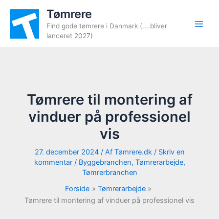
Gå
Tømrere
til
Find gode tømrere i Danmark (....bliver
indholdet
lanceret 2027)
Tømrere til montering af
vinduer på professionel
vis
27. december 2024
/ Af
Tømrere.dk
/
Skriv en
kommentar
/
Byggebranchen
,
Tømrerarbejde
,
Tømrerbranchen
Forside
Tømrerarbejde
Tømrere til montering af vinduer på professionel vis