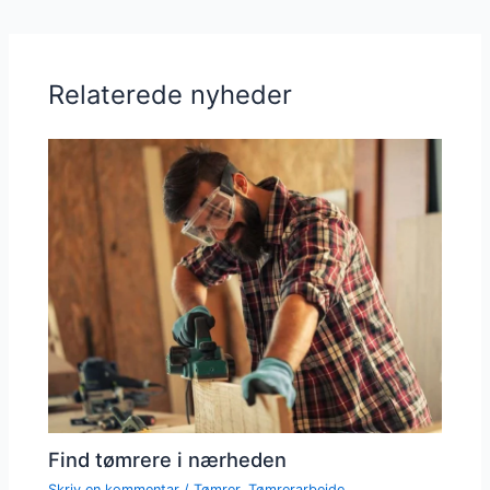
Relaterede nyheder
Find tømrere i nærheden
Skriv en kommentar
/
Tømrer
,
Tømrerarbejde
,