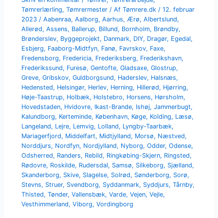
Tømrerlærling
,
Tømrermester
/ Af
Tømrere.dk
/
12. februar
2023
/
Aabenraa
,
Aalborg
,
Aarhus
,
Ærø
,
Albertslund
,
Allerød
,
Assens
,
Ballerup
,
Billund
,
Bornholm
,
Brøndby
,
Brønderslev
,
Byggeprojekt
,
Danmark
,
DIY
,
Dragør
,
Egedal
,
Esbjerg
,
Faaborg-Midtfyn
,
Fanø
,
Favrskov
,
Faxe
,
Fredensborg
,
Fredericia
,
Frederiksberg
,
Frederikshavn
,
Frederikssund
,
Furesø
,
Gentofte
,
Gladsaxe
,
Glostrup
,
Greve
,
Gribskov
,
Guldborgsund
,
Haderslev
,
Halsnæs
,
Hedensted
,
Helsingør
,
Herlev
,
Herning
,
Hillerød
,
Hjørring
,
Høje-Taastrup
,
Holbæk
,
Holstebro
,
Horsens
,
Hørsholm
,
Hovedstaden
,
Hvidovre
,
Ikast-Brande
,
Ishøj
,
Jammerbugt
,
Kalundborg
,
Kerteminde
,
København
,
Køge
,
Kolding
,
Læsø
,
Langeland
,
Lejre
,
Lemvig
,
Lolland
,
Lyngby-Taarbæk
,
Mariagerfjord
,
Middelfart
,
Midtjylland
,
Morsø
,
Næstved
,
Norddjurs
,
Nordfyn
,
Nordjylland
,
Nyborg
,
Odder
,
Odense
,
Odsherred
,
Randers
,
Rebild
,
Ringkøbing-Skjern
,
Ringsted
,
Rødovre
,
Roskilde
,
Rudersdal
,
Samsø
,
Silkeborg
,
Sjælland
,
Skanderborg
,
Skive
,
Slagelse
,
Solrød
,
Sønderborg
,
Sorø
,
Stevns
,
Struer
,
Svendborg
,
Syddanmark
,
Syddjurs
,
Tårnby
,
Thisted
,
Tønder
,
Vallensbæk
,
Varde
,
Vejen
,
Vejle
,
Vesthimmerland
,
Viborg
,
Vordingborg