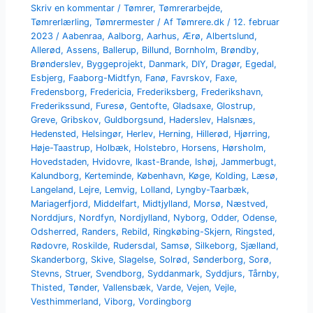
Skriv en kommentar
/
Tømrer
,
Tømrerarbejde
,
Tømrerlærling
,
Tømrermester
/ Af
Tømrere.dk
/
12. februar
2023
/
Aabenraa
,
Aalborg
,
Aarhus
,
Ærø
,
Albertslund
,
Allerød
,
Assens
,
Ballerup
,
Billund
,
Bornholm
,
Brøndby
,
Brønderslev
,
Byggeprojekt
,
Danmark
,
DIY
,
Dragør
,
Egedal
,
Esbjerg
,
Faaborg-Midtfyn
,
Fanø
,
Favrskov
,
Faxe
,
Fredensborg
,
Fredericia
,
Frederiksberg
,
Frederikshavn
,
Frederikssund
,
Furesø
,
Gentofte
,
Gladsaxe
,
Glostrup
,
Greve
,
Gribskov
,
Guldborgsund
,
Haderslev
,
Halsnæs
,
Hedensted
,
Helsingør
,
Herlev
,
Herning
,
Hillerød
,
Hjørring
,
Høje-Taastrup
,
Holbæk
,
Holstebro
,
Horsens
,
Hørsholm
,
Hovedstaden
,
Hvidovre
,
Ikast-Brande
,
Ishøj
,
Jammerbugt
,
Kalundborg
,
Kerteminde
,
København
,
Køge
,
Kolding
,
Læsø
,
Langeland
,
Lejre
,
Lemvig
,
Lolland
,
Lyngby-Taarbæk
,
Mariagerfjord
,
Middelfart
,
Midtjylland
,
Morsø
,
Næstved
,
Norddjurs
,
Nordfyn
,
Nordjylland
,
Nyborg
,
Odder
,
Odense
,
Odsherred
,
Randers
,
Rebild
,
Ringkøbing-Skjern
,
Ringsted
,
Rødovre
,
Roskilde
,
Rudersdal
,
Samsø
,
Silkeborg
,
Sjælland
,
Skanderborg
,
Skive
,
Slagelse
,
Solrød
,
Sønderborg
,
Sorø
,
Stevns
,
Struer
,
Svendborg
,
Syddanmark
,
Syddjurs
,
Tårnby
,
Thisted
,
Tønder
,
Vallensbæk
,
Varde
,
Vejen
,
Vejle
,
Vesthimmerland
,
Viborg
,
Vordingborg