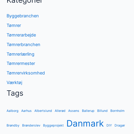
Kategorier
Byggebranchen
Tømrer
Tømrerarbejde
Tømrerbranchen
Tømrerlærling
Tømrermester
Tømrervirksomhed
Værktøj
Tags
Aalborg
Aarhus
Albertslund
Allerød
Assens
Ballerup
Billund
Bornholm
Danmark
Brøndby
Brønderslev
Byggeprojekt
DIY
Dragør