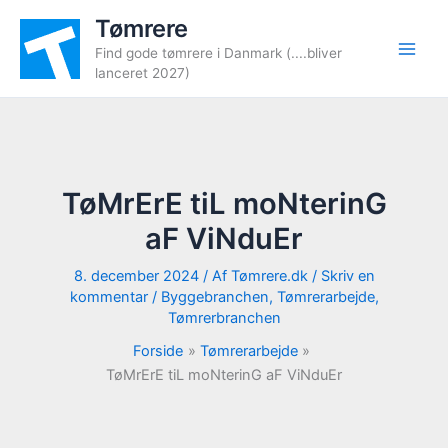
Gå
Tømrere
til
Find gode tømrere i Danmark (....bliver
indholdet
lanceret 2027)
TøMrErE tiL moNterinG
aF ViNduEr
8. december 2024
/ Af
Tømrere.dk
/
Skriv en
kommentar
/
Byggebranchen
,
Tømrerarbejde
,
Tømrerbranchen
Forside
Tømrerarbejde
TøMrErE tiL moNterinG aF ViNduEr