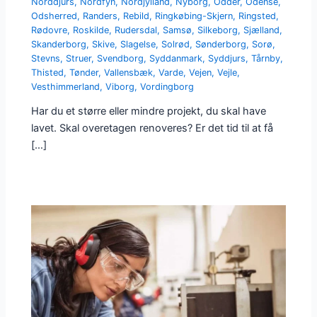
Norddjurs
,
Nordfyn
,
Nordjylland
,
Nyborg
,
Odder
,
Odense
,
Odsherred
,
Randers
,
Rebild
,
Ringkøbing-Skjern
,
Ringsted
,
Rødovre
,
Roskilde
,
Rudersdal
,
Samsø
,
Silkeborg
,
Sjælland
,
Skanderborg
,
Skive
,
Slagelse
,
Solrød
,
Sønderborg
,
Sorø
,
Stevns
,
Struer
,
Svendborg
,
Syddanmark
,
Syddjurs
,
Tårnby
,
Thisted
,
Tønder
,
Vallensbæk
,
Varde
,
Vejen
,
Vejle
,
Vesthimmerland
,
Viborg
,
Vordingborg
Har du et større eller mindre projekt, du skal have
lavet. Skal overetagen renoveres? Er det tid til at få
[…]