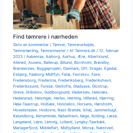
Find tømrere i nærheden
Skriv en kommentar
/
Tømrer
,
Tømrerarbejde
,
Tømrerlærling
,
Tømrermester
/ Af
Tømrere.dk
/
12. februar
2023
/
Aabenraa
,
Aalborg
,
Aarhus
,
Ærø
,
Albertslund
,
Allerød
,
Assens
,
Ballerup
,
Billund
,
Bornholm
,
Brøndby
,
Brønderslev
,
Byggeprojekt
,
Danmark
,
DIY
,
Dragør
,
Egedal
,
Esbjerg
,
Faaborg-Midtfyn
,
Fanø
,
Favrskov
,
Faxe
,
Fredensborg
,
Fredericia
,
Frederiksberg
,
Frederikshavn
,
Frederikssund
,
Furesø
,
Gentofte
,
Gladsaxe
,
Glostrup
,
Greve
,
Gribskov
,
Guldborgsund
,
Haderslev
,
Halsnæs
,
Hedensted
,
Helsingør
,
Herlev
,
Herning
,
Hillerød
,
Hjørring
,
Høje-Taastrup
,
Holbæk
,
Holstebro
,
Horsens
,
Hørsholm
,
Hovedstaden
,
Hvidovre
,
Ikast-Brande
,
Ishøj
,
Jammerbugt
,
Kalundborg
,
Kerteminde
,
København
,
Køge
,
Kolding
,
Læsø
,
Langeland
,
Lejre
,
Lemvig
,
Lolland
,
Lyngby-Taarbæk
,
Mariagerfjord
,
Middelfart
,
Midtjylland
,
Morsø
,
Næstved
,