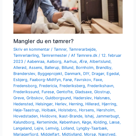
Mangler du en tømrer?
Skriv en kommentar
/
Tømrer
,
Tømrerarbejde
,
Tømrerlærling
,
Tømrermester
/ Af
Tømrere.dk
/
12. februar
2023
/
Aabenraa
,
Aalborg
,
Aarhus
,
Ærø
,
Albertslund
,
Allerød
,
Assens
,
Ballerup
,
Billund
,
Bornholm
,
Brøndby
,
Brønderslev
,
Byggeprojekt
,
Danmark
,
DIY
,
Dragør
,
Egedal
,
Esbjerg
,
Faaborg-Midtfyn
,
Fanø
,
Favrskov
,
Faxe
,
Fredensborg
,
Fredericia
,
Frederiksberg
,
Frederikshavn
,
Frederikssund
,
Furesø
,
Gentofte
,
Gladsaxe
,
Glostrup
,
Greve
,
Gribskov
,
Guldborgsund
,
Haderslev
,
Halsnæs
,
Hedensted
,
Helsingør
,
Herlev
,
Herning
,
Hillerød
,
Hjørring
,
Høje-Taastrup
,
Holbæk
,
Holstebro
,
Horsens
,
Hørsholm
,
Hovedstaden
,
Hvidovre
,
Ikast-Brande
,
Ishøj
,
Jammerbugt
,
Kalundborg
,
Kerteminde
,
København
,
Køge
,
Kolding
,
Læsø
,
Langeland
,
Lejre
,
Lemvig
,
Lolland
,
Lyngby-Taarbæk
,
Mariagerfjord
,
Middelfart
,
Midtjylland
,
Morsø
,
Næstved
,