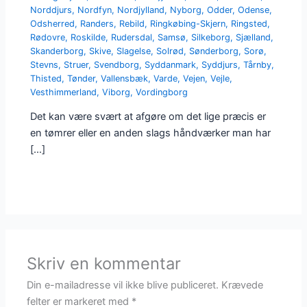
Norddjurs
,
Nordfyn
,
Nordjylland
,
Nyborg
,
Odder
,
Odense
,
Odsherred
,
Randers
,
Rebild
,
Ringkøbing-Skjern
,
Ringsted
,
Rødovre
,
Roskilde
,
Rudersdal
,
Samsø
,
Silkeborg
,
Sjælland
,
Skanderborg
,
Skive
,
Slagelse
,
Solrød
,
Sønderborg
,
Sorø
,
Stevns
,
Struer
,
Svendborg
,
Syddanmark
,
Syddjurs
,
Tårnby
,
Thisted
,
Tønder
,
Vallensbæk
,
Varde
,
Vejen
,
Vejle
,
Vesthimmerland
,
Viborg
,
Vordingborg
Det kan være svært at afgøre om det lige præcis er
en tømrer eller en anden slags håndværker man har
[…]
Skriv en kommentar
Din e-mailadresse vil ikke blive publiceret.
Krævede
felter er markeret med
*