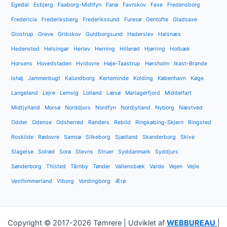
Egedal
Esbjerg
Faaborg-Midtfyn
Fanø
Favrskov
Faxe
Fredensborg
Fredericia
Frederiksberg
Frederikssund
Furesø
Gentofte
Gladsaxe
Glostrup
Greve
Gribskov
Guldborgsund
Haderslev
Halsnæs
Hedensted
Helsingør
Herlev
Herning
Hillerød
Hjørring
Holbæk
Horsens
Hovedstaden
Hvidovre
Høje-Taastrup
Hørsholm
Ikast-Brande
Ishøj
Jammerbugt
Kalundborg
Kerteminde
Kolding
København
Køge
Langeland
Lejre
Lemvig
Lolland
Læsø
Mariagerfjord
Middelfart
Midtjylland
Morsø
Norddjurs
Nordfyn
Nordjylland
Nyborg
Næstved
Odder
Odense
Odsherred
Randers
Rebild
Ringkøbing-Skjern
Ringsted
Roskilde
Rødovre
Samsø
Silkeborg
Sjælland
Skanderborg
Skive
Slagelse
Solrød
Sorø
Stevns
Struer
Syddanmark
Syddjurs
Sønderborg
Thisted
Tårnby
Tønder
Vallensbæk
Varde
Vejen
Vejle
Vesthimmerland
Viborg
Vordingborg
Ærø
Copyright © 2017-2026 Tømrere | Udviklet af
WEBBUREAU
|