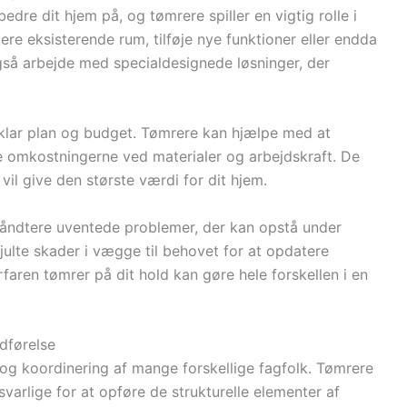
dre dit hjem på, og tømrere spiller en vigtig rolle i
e eksisterende rum, tilføje nye funktioner eller endda
gså arbejde med specialdesignede løsninger, der
n klar plan og budget. Tømrere kan hjælpe med at
re omkostningerne ved materialer og arbejdskraft. De
il give den største værdi for dit hjem.
 håndtere uventede problemer, der kan opstå under
kjulte skader i vægge til behovet for at opdatere
rfaren tømrer på dit hold kan gøre hele forskellen i en
udførelse
g koordinering af mange forskellige fagfolk. Tømrere
svarlige for at opføre de strukturelle elementer af