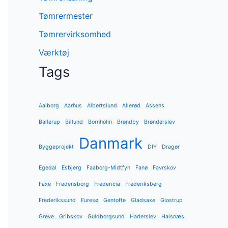
Tømrermester
Tømrervirksomhed
Værktøj
Tags
Aalborg
Aarhus
Albertslund
Allerød
Assens
Ballerup
Billund
Bornholm
Brøndby
Brønderslev
Danmark
Byggeprojekt
DIY
Dragør
Egedal
Esbjerg
Faaborg-Midtfyn
Fanø
Favrskov
Faxe
Fredensborg
Fredericia
Frederiksberg
Frederikssund
Furesø
Gentofte
Gladsaxe
Glostrup
Greve
Gribskov
Guldborgsund
Haderslev
Halsnæs