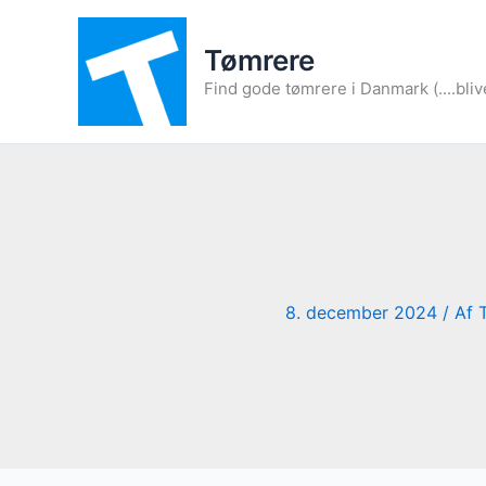
Gå
til
Tømrere
indholdet
Find gode tømrere i Danmark (....bliv
8. december 2024
/ Af