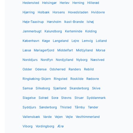
Hedensted
Helsingør
Herlev
Herning
Hillerød
Hjørring
Holbæk
Horsens
Hovedstaden
Hvidovre
Høje-Taastrup
Hørsholm
Ikast-Brande
Ishøj
Jammerbugt
Kalundborg
Kerteminde
Kolding
København
Køge
Langeland
Lejre
Lemvig
Lolland
Læsø
Mariagerfjord
Middelfart
Midtjylland
Morsø
Norddjurs
Nordfyn
Nordjylland
Nyborg
Næstved
Odder
Odense
Odsherred
Randers
Rebild
Ringkøbing-Skjern
Ringsted
Roskilde
Rødovre
Samsø
Silkeborg
Sjælland
Skanderborg
Skive
Slagelse
Solrød
Sorø
Stevns
Struer
Syddanmark
Syddjurs
Sønderborg
Thisted
Tårnby
Tønder
Vallensbæk
Varde
Vejen
Vejle
Vesthimmerland
Viborg
Vordingborg
Ærø