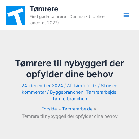
Gå
Tømrere
til
Find gode tømrere i Danmark (....bliver
indholdet
lanceret 2027)
Tømrere til nybyggeri der
opfylder dine behov
24. december 2024
/ Af
Tømrere.dk
/
Skriv en
kommentar
/
Byggebranchen
,
Tømrerarbejde
,
Tømrerbranchen
Forside
Tømrerarbejde
Tømrere til nybyggeri der opfylder dine behov