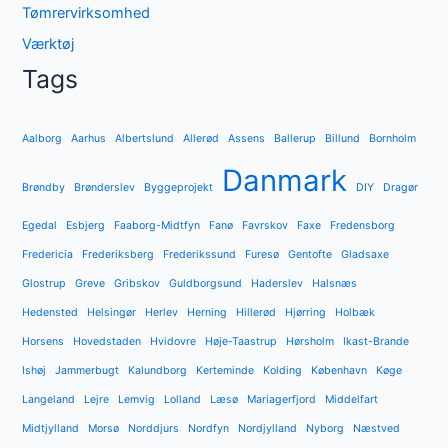
Tømrervirksomhed
Værktøj
Tags
Aalborg
Aarhus
Albertslund
Allerød
Assens
Ballerup
Billund
Bornholm
Danmark
Brøndby
Brønderslev
Byggeprojekt
DIY
Dragør
Egedal
Esbjerg
Faaborg-Midtfyn
Fanø
Favrskov
Faxe
Fredensborg
Fredericia
Frederiksberg
Frederikssund
Furesø
Gentofte
Gladsaxe
Glostrup
Greve
Gribskov
Guldborgsund
Haderslev
Halsnæs
Hedensted
Helsingør
Herlev
Herning
Hillerød
Hjørring
Holbæk
Horsens
Hovedstaden
Hvidovre
Høje-Taastrup
Hørsholm
Ikast-Brande
Ishøj
Jammerbugt
Kalundborg
Kerteminde
Kolding
København
Køge
Langeland
Lejre
Lemvig
Lolland
Læsø
Mariagerfjord
Middelfart
Midtjylland
Morsø
Norddjurs
Nordfyn
Nordjylland
Nyborg
Næstved