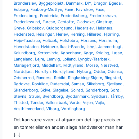
Brønderslev
,
Byggeprojekt
,
Danmark
,
DIY
,
Dragør
,
Egedal
,
Esbjerg
,
Faaborg-Midtfyn
,
Fanø
,
Favrskov
,
Faxe
,
Fredensborg
,
Fredericia
,
Frederiksberg
,
Frederikshavn
,
Frederikssund
,
Furesø
,
Gentofte
,
Gladsaxe
,
Glostrup
,
Greve
,
Gribskov
,
Guldborgsund
,
Haderslev
,
Halsnæs
,
Hedensted
,
Helsingør
,
Herlev
,
Herning
,
Hillerød
,
Hjørring
,
Høje-Taastrup
,
Holbæk
,
Holstebro
,
Horsens
,
Hørsholm
,
Hovedstaden
,
Hvidovre
,
Ikast-Brande
,
Ishøj
,
Jammerbugt
,
Kalundborg
,
Kerteminde
,
København
,
Køge
,
Kolding
,
Læsø
,
Langeland
,
Lejre
,
Lemvig
,
Lolland
,
Lyngby-Taarbæk
,
Mariagerfjord
,
Middelfart
,
Midtjylland
,
Morsø
,
Næstved
,
Norddjurs
,
Nordfyn
,
Nordjylland
,
Nyborg
,
Odder
,
Odense
,
Odsherred
,
Randers
,
Rebild
,
Ringkøbing-Skjern
,
Ringsted
,
Rødovre
,
Roskilde
,
Rudersdal
,
Samsø
,
Silkeborg
,
Sjælland
,
Skanderborg
,
Skive
,
Slagelse
,
Solrød
,
Sønderborg
,
Sorø
,
Stevns
,
Struer
,
Svendborg
,
Syddanmark
,
Syddjurs
,
Tårnby
,
Thisted
,
Tønder
,
Vallensbæk
,
Varde
,
Vejen
,
Vejle
,
Vesthimmerland
,
Viborg
,
Vordingborg
Det kan være svært at afgøre om det lige præcis er
en tømrer eller en anden slags håndværker man har
[…]