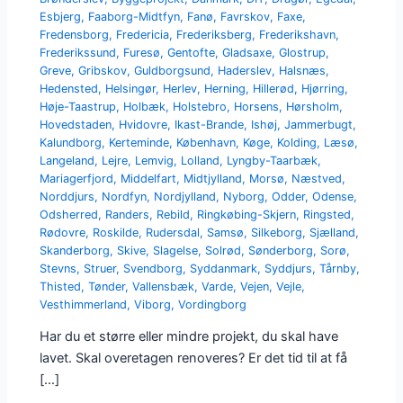
Esbjerg
,
Faaborg-Midtfyn
,
Fanø
,
Favrskov
,
Faxe
,
Fredensborg
,
Fredericia
,
Frederiksberg
,
Frederikshavn
,
Frederikssund
,
Furesø
,
Gentofte
,
Gladsaxe
,
Glostrup
,
Greve
,
Gribskov
,
Guldborgsund
,
Haderslev
,
Halsnæs
,
Hedensted
,
Helsingør
,
Herlev
,
Herning
,
Hillerød
,
Hjørring
,
Høje-Taastrup
,
Holbæk
,
Holstebro
,
Horsens
,
Hørsholm
,
Hovedstaden
,
Hvidovre
,
Ikast-Brande
,
Ishøj
,
Jammerbugt
,
Kalundborg
,
Kerteminde
,
København
,
Køge
,
Kolding
,
Læsø
,
Langeland
,
Lejre
,
Lemvig
,
Lolland
,
Lyngby-Taarbæk
,
Mariagerfjord
,
Middelfart
,
Midtjylland
,
Morsø
,
Næstved
,
Norddjurs
,
Nordfyn
,
Nordjylland
,
Nyborg
,
Odder
,
Odense
,
Odsherred
,
Randers
,
Rebild
,
Ringkøbing-Skjern
,
Ringsted
,
Rødovre
,
Roskilde
,
Rudersdal
,
Samsø
,
Silkeborg
,
Sjælland
,
Skanderborg
,
Skive
,
Slagelse
,
Solrød
,
Sønderborg
,
Sorø
,
Stevns
,
Struer
,
Svendborg
,
Syddanmark
,
Syddjurs
,
Tårnby
,
Thisted
,
Tønder
,
Vallensbæk
,
Varde
,
Vejen
,
Vejle
,
Vesthimmerland
,
Viborg
,
Vordingborg
Har du et større eller mindre projekt, du skal have
lavet. Skal overetagen renoveres? Er det tid til at få
[…]