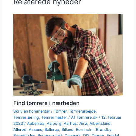
Relaterede nyheder
Find tømrere i nærheden
Skriv en kommentar
/
Tømrer
,
Tømrerarbejde
,
Tømrerlærling
,
Tømrermester
/ Af
Tømrere.dk
/
12. februar
2023
/
Aabenraa
,
Aalborg
,
Aarhus
,
Ærø
,
Albertslund
,
Allerød
,
Assens
,
Ballerup
,
Billund
,
Bornholm
,
Brøndby
,
Brønderslev
,
Byggeprojekt
,
Danmark
,
DIY
,
Dragør
,
Egedal
,