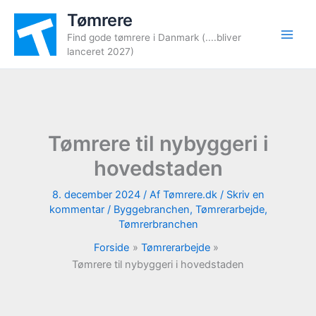
Gå
Tømrere
til
Find gode tømrere i Danmark (....bliver
indholdet
lanceret 2027)
Tømrere til nybyggeri i
hovedstaden
8. december 2024
/ Af
Tømrere.dk
/
Skriv en
kommentar
/
Byggebranchen
,
Tømrerarbejde
,
Tømrerbranchen
Forside
Tømrerarbejde
Tømrere til nybyggeri i hovedstaden