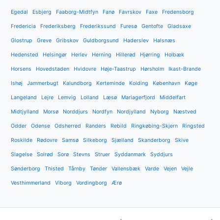
Egedal
Esbjerg
Faaborg-Midtfyn
Fanø
Favrskov
Faxe
Fredensborg
Fredericia
Frederiksberg
Frederikssund
Furesø
Gentofte
Gladsaxe
Glostrup
Greve
Gribskov
Guldborgsund
Haderslev
Halsnæs
Hedensted
Helsingør
Herlev
Herning
Hillerød
Hjørring
Holbæk
Horsens
Hovedstaden
Hvidovre
Høje-Taastrup
Hørsholm
Ikast-Brande
Ishøj
Jammerbugt
Kalundborg
Kerteminde
Kolding
København
Køge
Langeland
Lejre
Lemvig
Lolland
Læsø
Mariagerfjord
Middelfart
Midtjylland
Morsø
Norddjurs
Nordfyn
Nordjylland
Nyborg
Næstved
Odder
Odense
Odsherred
Randers
Rebild
Ringkøbing-Skjern
Ringsted
Roskilde
Rødovre
Samsø
Silkeborg
Sjælland
Skanderborg
Skive
Slagelse
Solrød
Sorø
Stevns
Struer
Syddanmark
Syddjurs
Sønderborg
Thisted
Tårnby
Tønder
Vallensbæk
Varde
Vejen
Vejle
Vesthimmerland
Viborg
Vordingborg
Ærø