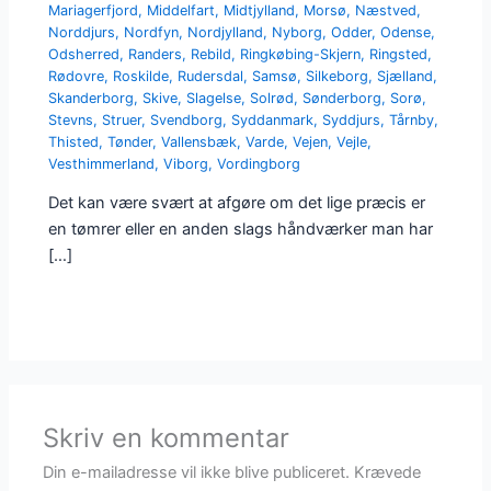
Mariagerfjord
,
Middelfart
,
Midtjylland
,
Morsø
,
Næstved
,
Norddjurs
,
Nordfyn
,
Nordjylland
,
Nyborg
,
Odder
,
Odense
,
Odsherred
,
Randers
,
Rebild
,
Ringkøbing-Skjern
,
Ringsted
,
Rødovre
,
Roskilde
,
Rudersdal
,
Samsø
,
Silkeborg
,
Sjælland
,
Skanderborg
,
Skive
,
Slagelse
,
Solrød
,
Sønderborg
,
Sorø
,
Stevns
,
Struer
,
Svendborg
,
Syddanmark
,
Syddjurs
,
Tårnby
,
Thisted
,
Tønder
,
Vallensbæk
,
Varde
,
Vejen
,
Vejle
,
Vesthimmerland
,
Viborg
,
Vordingborg
Det kan være svært at afgøre om det lige præcis er
en tømrer eller en anden slags håndværker man har
[…]
Skriv en kommentar
Din e-mailadresse vil ikke blive publiceret.
Krævede