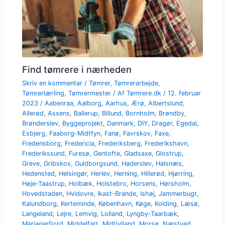
Find tømrere i nærheden
Skriv en kommentar
/
Tømrer
,
Tømrerarbejde
,
Tømrerlærling
,
Tømrermester
/ Af
Tømrere.dk
/
12. februar
2023
/
Aabenraa
,
Aalborg
,
Aarhus
,
Ærø
,
Albertslund
,
Allerød
,
Assens
,
Ballerup
,
Billund
,
Bornholm
,
Brøndby
,
Brønderslev
,
Byggeprojekt
,
Danmark
,
DIY
,
Dragør
,
Egedal
,
Esbjerg
,
Faaborg-Midtfyn
,
Fanø
,
Favrskov
,
Faxe
,
Fredensborg
,
Fredericia
,
Frederiksberg
,
Frederikshavn
,
Frederikssund
,
Furesø
,
Gentofte
,
Gladsaxe
,
Glostrup
,
Greve
,
Gribskov
,
Guldborgsund
,
Haderslev
,
Halsnæs
,
Hedensted
,
Helsingør
,
Herlev
,
Herning
,
Hillerød
,
Hjørring
,
Høje-Taastrup
,
Holbæk
,
Holstebro
,
Horsens
,
Hørsholm
,
Hovedstaden
,
Hvidovre
,
Ikast-Brande
,
Ishøj
,
Jammerbugt
,
Kalundborg
,
Kerteminde
,
København
,
Køge
,
Kolding
,
Læsø
,
Langeland
,
Lejre
,
Lemvig
,
Lolland
,
Lyngby-Taarbæk
,
Mariagerfjord
,
Middelfart
,
Midtjylland
,
Morsø
,
Næstved
,