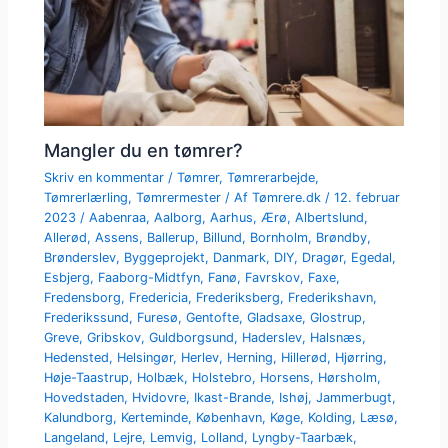
Mangler du en tømrer?
Skriv en kommentar
/
Tømrer
,
Tømrerarbejde
,
Tømrerlærling
,
Tømrermester
/ Af
Tømrere.dk
/
12. februar
2023
/
Aabenraa
,
Aalborg
,
Aarhus
,
Ærø
,
Albertslund
,
Allerød
,
Assens
,
Ballerup
,
Billund
,
Bornholm
,
Brøndby
,
Brønderslev
,
Byggeprojekt
,
Danmark
,
DIY
,
Dragør
,
Egedal
,
Esbjerg
,
Faaborg-Midtfyn
,
Fanø
,
Favrskov
,
Faxe
,
Fredensborg
,
Fredericia
,
Frederiksberg
,
Frederikshavn
,
Frederikssund
,
Furesø
,
Gentofte
,
Gladsaxe
,
Glostrup
,
Greve
,
Gribskov
,
Guldborgsund
,
Haderslev
,
Halsnæs
,
Hedensted
,
Helsingør
,
Herlev
,
Herning
,
Hillerød
,
Hjørring
,
Høje-Taastrup
,
Holbæk
,
Holstebro
,
Horsens
,
Hørsholm
,
Hovedstaden
,
Hvidovre
,
Ikast-Brande
,
Ishøj
,
Jammerbugt
,
Kalundborg
,
Kerteminde
,
København
,
Køge
,
Kolding
,
Læsø
,
Langeland
,
Lejre
,
Lemvig
,
Lolland
,
Lyngby-Taarbæk
,