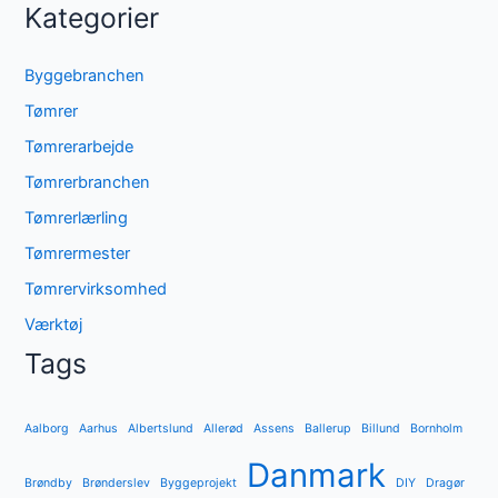
Kategorier
Byggebranchen
Tømrer
Tømrerarbejde
Tømrerbranchen
Tømrerlærling
Tømrermester
Tømrervirksomhed
Værktøj
Tags
Aalborg
Aarhus
Albertslund
Allerød
Assens
Ballerup
Billund
Bornholm
Danmark
Brøndby
Brønderslev
Byggeprojekt
DIY
Dragør