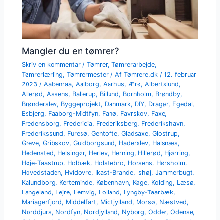
Mangler du en tømrer?
Skriv en kommentar
/
Tømrer
,
Tømrerarbejde
,
Tømrerlærling
,
Tømrermester
/ Af
Tømrere.dk
/
12. februar
2023
/
Aabenraa
,
Aalborg
,
Aarhus
,
Ærø
,
Albertslund
,
Allerød
,
Assens
,
Ballerup
,
Billund
,
Bornholm
,
Brøndby
,
Brønderslev
,
Byggeprojekt
,
Danmark
,
DIY
,
Dragør
,
Egedal
,
Esbjerg
,
Faaborg-Midtfyn
,
Fanø
,
Favrskov
,
Faxe
,
Fredensborg
,
Fredericia
,
Frederiksberg
,
Frederikshavn
,
Frederikssund
,
Furesø
,
Gentofte
,
Gladsaxe
,
Glostrup
,
Greve
,
Gribskov
,
Guldborgsund
,
Haderslev
,
Halsnæs
,
Hedensted
,
Helsingør
,
Herlev
,
Herning
,
Hillerød
,
Hjørring
,
Høje-Taastrup
,
Holbæk
,
Holstebro
,
Horsens
,
Hørsholm
,
Hovedstaden
,
Hvidovre
,
Ikast-Brande
,
Ishøj
,
Jammerbugt
,
Kalundborg
,
Kerteminde
,
København
,
Køge
,
Kolding
,
Læsø
,
Langeland
,
Lejre
,
Lemvig
,
Lolland
,
Lyngby-Taarbæk
,
Mariagerfjord
,
Middelfart
,
Midtjylland
,
Morsø
,
Næstved
,
Norddjurs
,
Nordfyn
,
Nordjylland
,
Nyborg
,
Odder
,
Odense
,