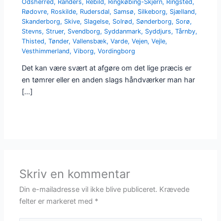
Odsherred
,
Randers
,
Rebild
,
Ringkøbing-Skjern
,
Ringsted
,
Rødovre
,
Roskilde
,
Rudersdal
,
Samsø
,
Silkeborg
,
Sjælland
,
Skanderborg
,
Skive
,
Slagelse
,
Solrød
,
Sønderborg
,
Sorø
,
Stevns
,
Struer
,
Svendborg
,
Syddanmark
,
Syddjurs
,
Tårnby
,
Thisted
,
Tønder
,
Vallensbæk
,
Varde
,
Vejen
,
Vejle
,
Vesthimmerland
,
Viborg
,
Vordingborg
Det kan være svært at afgøre om det lige præcis er
en tømrer eller en anden slags håndværker man har
[…]
Skriv en kommentar
Din e-mailadresse vil ikke blive publiceret.
Krævede
felter er markeret med
*