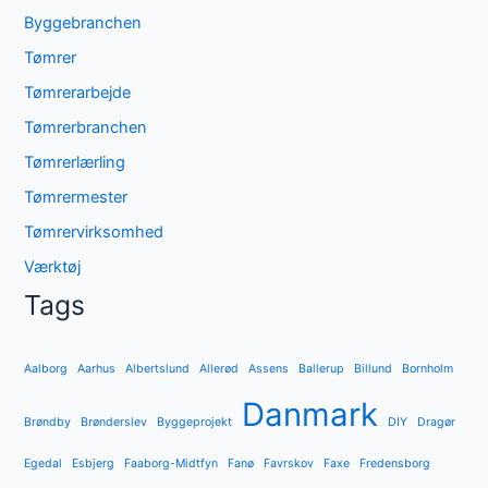
Byggebranchen
Tømrer
Tømrerarbejde
Tømrerbranchen
Tømrerlærling
Tømrermester
Tømrervirksomhed
Værktøj
Tags
Aalborg
Aarhus
Albertslund
Allerød
Assens
Ballerup
Billund
Bornholm
Danmark
Brøndby
Brønderslev
Byggeprojekt
DIY
Dragør
Egedal
Esbjerg
Faaborg-Midtfyn
Fanø
Favrskov
Faxe
Fredensborg