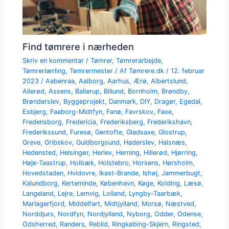
Find tømrere i nærheden
Skriv en kommentar
/
Tømrer
,
Tømrerarbejde
,
Tømrerlærling
,
Tømrermester
/ Af
Tømrere.dk
/
12. februar
2023
/
Aabenraa
,
Aalborg
,
Aarhus
,
Ærø
,
Albertslund
,
Allerød
,
Assens
,
Ballerup
,
Billund
,
Bornholm
,
Brøndby
,
Brønderslev
,
Byggeprojekt
,
Danmark
,
DIY
,
Dragør
,
Egedal
,
Esbjerg
,
Faaborg-Midtfyn
,
Fanø
,
Favrskov
,
Faxe
,
Fredensborg
,
Fredericia
,
Frederiksberg
,
Frederikshavn
,
Frederikssund
,
Furesø
,
Gentofte
,
Gladsaxe
,
Glostrup
,
Greve
,
Gribskov
,
Guldborgsund
,
Haderslev
,
Halsnæs
,
Hedensted
,
Helsingør
,
Herlev
,
Herning
,
Hillerød
,
Hjørring
,
Høje-Taastrup
,
Holbæk
,
Holstebro
,
Horsens
,
Hørsholm
,
Hovedstaden
,
Hvidovre
,
Ikast-Brande
,
Ishøj
,
Jammerbugt
,
Kalundborg
,
Kerteminde
,
København
,
Køge
,
Kolding
,
Læsø
,
Langeland
,
Lejre
,
Lemvig
,
Lolland
,
Lyngby-Taarbæk
,
Mariagerfjord
,
Middelfart
,
Midtjylland
,
Morsø
,
Næstved
,
Norddjurs
,
Nordfyn
,
Nordjylland
,
Nyborg
,
Odder
,
Odense
,
Odsherred
,
Randers
,
Rebild
,
Ringkøbing-Skjern
,
Ringsted
,