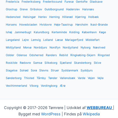
Fredericia
Frederiksberg
Frederikssund
Furesø
Gentofte
Gladsaxe
Glostrup
Greve
Gribskov
Guldborgsund
Haderslev
Halsnæs
Hedensted
Helsingør
Herlev
Herning
Hillerød
Hjørring
Holbæk
Horsens
Hovedstaden
Hvidovre
Høje-Taastrup
Hørsholm
Ikast-Brande
Ishøj
Jammerbugt
Kalundborg
Kerteminde
Kolding
København
Køge
Langeland
Lejre
Lemvig
Lolland
Læsø
Mariagerfjord
Middelfart
Midtjylland
Morsø
Norddjurs
Nordfyn
Nordjylland
Nyborg
Næstved
Odder
Odense
Odsherred
Randers
Rebild
Ringkøbing-Skjern
Ringsted
Roskilde
Rødovre
Samsø
Silkeborg
Sjælland
Skanderborg
Skive
Slagelse
Solrød
Sorø
Stevns
Struer
Syddanmark
Syddjurs
Sønderborg
Thisted
Tårnby
Tønder
Vallensbæk
Varde
Vejen
Vejle
Vesthimmerland
Viborg
Vordingborg
Ærø
Copyright © 2017-2026 Tømrere | Udviklet af
WEBBUREAU
|
Bygget med
WordPress
| Findes på
Wikipedia