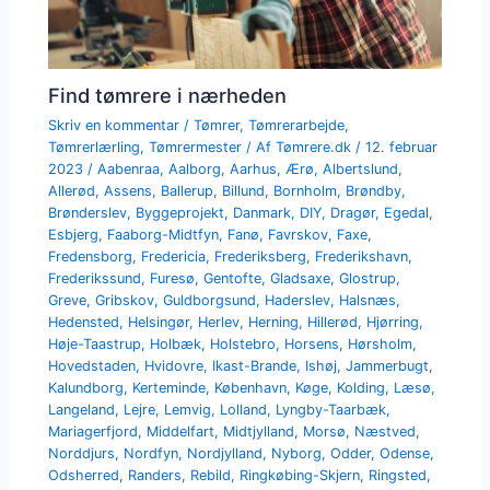
Find tømrere i nærheden
Skriv en kommentar
/
Tømrer
,
Tømrerarbejde
,
Tømrerlærling
,
Tømrermester
/ Af
Tømrere.dk
/
12. februar
2023
/
Aabenraa
,
Aalborg
,
Aarhus
,
Ærø
,
Albertslund
,
Allerød
,
Assens
,
Ballerup
,
Billund
,
Bornholm
,
Brøndby
,
Brønderslev
,
Byggeprojekt
,
Danmark
,
DIY
,
Dragør
,
Egedal
,
Esbjerg
,
Faaborg-Midtfyn
,
Fanø
,
Favrskov
,
Faxe
,
Fredensborg
,
Fredericia
,
Frederiksberg
,
Frederikshavn
,
Frederikssund
,
Furesø
,
Gentofte
,
Gladsaxe
,
Glostrup
,
Greve
,
Gribskov
,
Guldborgsund
,
Haderslev
,
Halsnæs
,
Hedensted
,
Helsingør
,
Herlev
,
Herning
,
Hillerød
,
Hjørring
,
Høje-Taastrup
,
Holbæk
,
Holstebro
,
Horsens
,
Hørsholm
,
Hovedstaden
,
Hvidovre
,
Ikast-Brande
,
Ishøj
,
Jammerbugt
,
Kalundborg
,
Kerteminde
,
København
,
Køge
,
Kolding
,
Læsø
,
Langeland
,
Lejre
,
Lemvig
,
Lolland
,
Lyngby-Taarbæk
,
Mariagerfjord
,
Middelfart
,
Midtjylland
,
Morsø
,
Næstved
,
Norddjurs
,
Nordfyn
,
Nordjylland
,
Nyborg
,
Odder
,
Odense
,
Odsherred
,
Randers
,
Rebild
,
Ringkøbing-Skjern
,
Ringsted
,