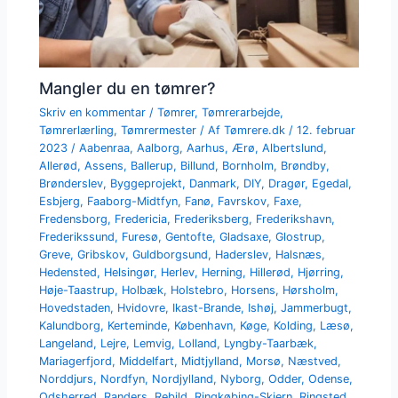
Mangler du en tømrer?
Skriv en kommentar
/
Tømrer
,
Tømrerarbejde
,
Tømrerlærling
,
Tømrermester
/ Af
Tømrere.dk
/
12. februar
2023
/
Aabenraa
,
Aalborg
,
Aarhus
,
Ærø
,
Albertslund
,
Allerød
,
Assens
,
Ballerup
,
Billund
,
Bornholm
,
Brøndby
,
Brønderslev
,
Byggeprojekt
,
Danmark
,
DIY
,
Dragør
,
Egedal
,
Esbjerg
,
Faaborg-Midtfyn
,
Fanø
,
Favrskov
,
Faxe
,
Fredensborg
,
Fredericia
,
Frederiksberg
,
Frederikshavn
,
Frederikssund
,
Furesø
,
Gentofte
,
Gladsaxe
,
Glostrup
,
Greve
,
Gribskov
,
Guldborgsund
,
Haderslev
,
Halsnæs
,
Hedensted
,
Helsingør
,
Herlev
,
Herning
,
Hillerød
,
Hjørring
,
Høje-Taastrup
,
Holbæk
,
Holstebro
,
Horsens
,
Hørsholm
,
Hovedstaden
,
Hvidovre
,
Ikast-Brande
,
Ishøj
,
Jammerbugt
,
Kalundborg
,
Kerteminde
,
København
,
Køge
,
Kolding
,
Læsø
,
Langeland
,
Lejre
,
Lemvig
,
Lolland
,
Lyngby-Taarbæk
,
Mariagerfjord
,
Middelfart
,
Midtjylland
,
Morsø
,
Næstved
,
Norddjurs
,
Nordfyn
,
Nordjylland
,
Nyborg
,
Odder
,
Odense
,
Odsherred
,
Randers
,
Rebild
,
Ringkøbing-Skjern
,
Ringsted
,