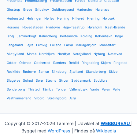
Fredericia
Frederiksberg
Frederikssund
Furesø
Gentofte
Gladsaxe
Glostrup
Greve
Gribskov
Guldborgsund
Haderslev
Halsnæs
Hedensted
Helsingør
Herlev
Herning
Hillerød
Hjørring
Holbæk
Horsens
Hovedstaden
Hvidovre
Høje-Taastrup
Hørsholm
Ikast-Brande
Ishøj
Jammerbugt
Kalundborg
Kerteminde
Kolding
København
Køge
Langeland
Lejre
Lemvig
Lolland
Læsø
Mariagerfjord
Middelfart
Midtjylland
Morsø
Norddjurs
Nordfyn
Nordjylland
Nyborg
Næstved
Odder
Odense
Odsherred
Randers
Rebild
Ringkøbing-Skjern
Ringsted
Roskilde
Rødovre
Samsø
Silkeborg
Sjælland
Skanderborg
Skive
Slagelse
Solrød
Sorø
Stevns
Struer
Syddanmark
Syddjurs
Sønderborg
Thisted
Tårnby
Tønder
Vallensbæk
Varde
Vejen
Vejle
Vesthimmerland
Viborg
Vordingborg
Ærø
Copyright © 2017-2026 Tømrere | Udviklet af
WEBBUREAU
|
Bygget med
WordPress
| Findes på
Wikipedia