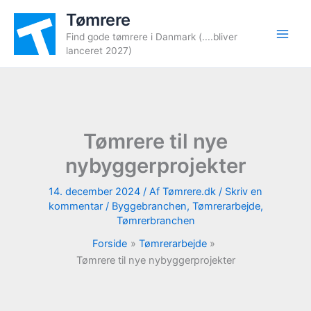
Gå
Tømrere
til
Find gode tømrere i Danmark (....bliver
indholdet
lanceret 2027)
Tømrere til nye
nybyggerprojekter
14. december 2024
/ Af
Tømrere.dk
/
Skriv en
kommentar
/
Byggebranchen
,
Tømrerarbejde
,
Tømrerbranchen
Forside
Tømrerarbejde
Tømrere til nye nybyggerprojekter