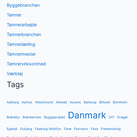
Byggebranchen
Tømrer
Tømrerarbejde
Tømrerbranchen
Tømrerlærling
Tømrermester
Tømrervirksomhed
Værktøj
Tags
Aalborg
Aarhus
Albertslund
Allerød
Assens
Ballerup
Billund
Bornholm
Danmark
Brøndby
Brønderslev
Byggeprojekt
DIY
Dragør
Egedal
Esbjerg
Faaborg-Midtfyn
Fanø
Favrskov
Faxe
Fredensborg