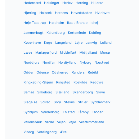
Hedensted
Helsingør
Herlev
Herning
Hillerød
Hjørring
Holbæk
Horsens
Hovedstaden
Hvidovre
Høje-Taastrup
Hørsholm
Ikast-Brande
Ishøj
Jammerbugt
Kalundborg
Kerteminde
Kolding
København
Køge
Langeland
Lejre
Lemvig
Lolland
Læsø
Mariagerfjord
Middelfart
Midtjylland
Morsø
Norddjurs
Nordfyn
Nordjylland
Nyborg
Næstved
Odder
Odense
Odsherred
Randers
Rebild
Ringkøbing-Skjern
Ringsted
Roskilde
Rødovre
Samsø
Silkeborg
Sjælland
Skanderborg
Skive
Slagelse
Solrød
Sorø
Stevns
Struer
Syddanmark
Syddjurs
Sønderborg
Thisted
Tårnby
Tønder
Vallensbæk
Varde
Vejen
Vejle
Vesthimmerland
Viborg
Vordingborg
Ærø