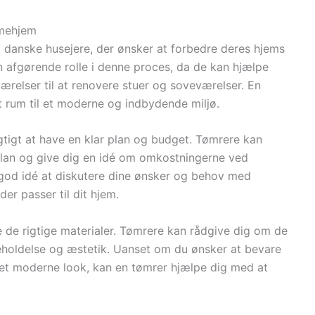
mmehjem
 danske husejere, der ønsker at forbedre deres hjems
en afgørende rolle i denne proces, da de kan hjælpe
relser til at renovere stuer og soveværelser. En
 rum til et moderne og indbydende miljø.
gtigt at have en klar plan og budget. Tømrere kan
splan og give dig en idé om omkostningerne ved
 god idé at diskutere dine ønsker og behov med
er passer til dit hjem.
e de rigtige materialer. Tømrere kan rådgive dig om de
eholdelse og æstetik. Uanset om du ønsker at bevare
e et moderne look, kan en tømrer hjælpe dig med at