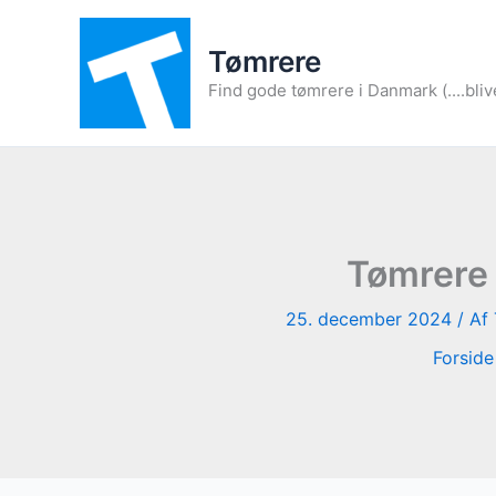
Gå
til
Tømrere
indholdet
Find gode tømrere i Danmark (....bliv
Tømrere 
25. december 2024
/ Af
Forside