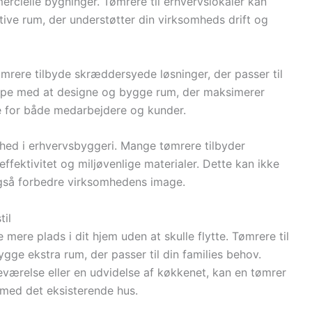
rcielle bygninger. Tømrere til erhvervslokaler kan
tive rum, der understøtter din virksomheds drift og
tømrere tilbyde skræddersyede løsninger, der passer til
lpe med at designe og bygge rum, der maksimerer
 for både medarbejdere og kunder.
ghed i erhvervsbyggeri. Mange tømrere tilbyder
ffektivitet og miljøvenlige materialer. Dette kan ikke
gså forbedre virksomhedens image.
til
mere plads i dit hjem uden at skulle flytte. Tømrere til
gge ekstra rum, der passer til din families behov.
eværelse eller en udvidelse af køkkenet, kan en tømrer
 med det eksisterende hus.