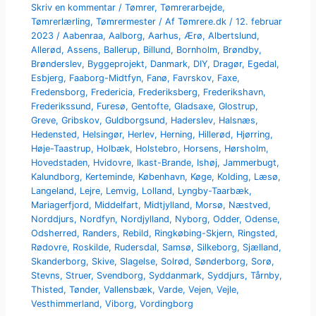
Skriv en kommentar
/
Tømrer
,
Tømrerarbejde
,
Tømrerlærling
,
Tømrermester
/ Af
Tømrere.dk
/
12. februar
2023
/
Aabenraa
,
Aalborg
,
Aarhus
,
Ærø
,
Albertslund
,
Allerød
,
Assens
,
Ballerup
,
Billund
,
Bornholm
,
Brøndby
,
Brønderslev
,
Byggeprojekt
,
Danmark
,
DIY
,
Dragør
,
Egedal
,
Esbjerg
,
Faaborg-Midtfyn
,
Fanø
,
Favrskov
,
Faxe
,
Fredensborg
,
Fredericia
,
Frederiksberg
,
Frederikshavn
,
Frederikssund
,
Furesø
,
Gentofte
,
Gladsaxe
,
Glostrup
,
Greve
,
Gribskov
,
Guldborgsund
,
Haderslev
,
Halsnæs
,
Hedensted
,
Helsingør
,
Herlev
,
Herning
,
Hillerød
,
Hjørring
,
Høje-Taastrup
,
Holbæk
,
Holstebro
,
Horsens
,
Hørsholm
,
Hovedstaden
,
Hvidovre
,
Ikast-Brande
,
Ishøj
,
Jammerbugt
,
Kalundborg
,
Kerteminde
,
København
,
Køge
,
Kolding
,
Læsø
,
Langeland
,
Lejre
,
Lemvig
,
Lolland
,
Lyngby-Taarbæk
,
Mariagerfjord
,
Middelfart
,
Midtjylland
,
Morsø
,
Næstved
,
Norddjurs
,
Nordfyn
,
Nordjylland
,
Nyborg
,
Odder
,
Odense
,
Odsherred
,
Randers
,
Rebild
,
Ringkøbing-Skjern
,
Ringsted
,
Rødovre
,
Roskilde
,
Rudersdal
,
Samsø
,
Silkeborg
,
Sjælland
,
Skanderborg
,
Skive
,
Slagelse
,
Solrød
,
Sønderborg
,
Sorø
,
Stevns
,
Struer
,
Svendborg
,
Syddanmark
,
Syddjurs
,
Tårnby
,
Thisted
,
Tønder
,
Vallensbæk
,
Varde
,
Vejen
,
Vejle
,
Vesthimmerland
,
Viborg
,
Vordingborg