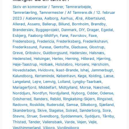
Skriv en kommentar
/
Tømrer
,
Tømrerarbejde
,
Tømrerlærling
,
Tømrermester
/ Af
Tømrere.dk
/
12. februar
2023
/
Aabenraa
,
Aalborg
,
Aarhus
,
Ærø
,
Albertslund
,
Allerød
,
Assens
,
Ballerup
,
Billund
,
Bornholm
,
Brøndby
,
Brønderslev
,
Byggeprojekt
,
Danmark
,
DIY
,
Dragør
,
Egedal
,
Esbjerg
,
Faaborg-Midtfyn
,
Fanø
,
Favrskov
,
Faxe
,
Fredensborg
,
Fredericia
,
Frederiksberg
,
Frederikshavn
,
Frederikssund
,
Furesø
,
Gentofte
,
Gladsaxe
,
Glostrup
,
Greve
,
Gribskov
,
Guldborgsund
,
Haderslev
,
Halsnæs
,
Hedensted
,
Helsingør
,
Herlev
,
Herning
,
Hillerød
,
Hjørring
,
Høje-Taastrup
,
Holbæk
,
Holstebro
,
Horsens
,
Hørsholm
,
Hovedstaden
,
Hvidovre
,
Ikast-Brande
,
Ishøj
,
Jammerbugt
,
Kalundborg
,
Kerteminde
,
København
,
Køge
,
Kolding
,
Læsø
,
Langeland
,
Lejre
,
Lemvig
,
Lolland
,
Lyngby-Taarbæk
,
Mariagerfjord
,
Middelfart
,
Midtjylland
,
Morsø
,
Næstved
,
Norddjurs
,
Nordfyn
,
Nordjylland
,
Nyborg
,
Odder
,
Odense
,
Odsherred
,
Randers
,
Rebild
,
Ringkøbing-Skjern
,
Ringsted
,
Rødovre
,
Roskilde
,
Rudersdal
,
Samsø
,
Silkeborg
,
Sjælland
,
Skanderborg
,
Skive
,
Slagelse
,
Solrød
,
Sønderborg
,
Sorø
,
Stevns
,
Struer
,
Svendborg
,
Syddanmark
,
Syddjurs
,
Tårnby
,
Thisted
,
Tønder
,
Vallensbæk
,
Varde
,
Vejen
,
Vejle
,
Vesthimmerland
,
Viborg
,
Vordingborg