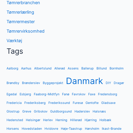
Tømrerbranchen
Tømrerlærling
Tømrermester
Tømrervirksomhed
Værktøj
Tags
Aalborg
Aarhus
Albertslund
Allerød
Assens
Ballerup
Billund
Bornholm
Danmark
Brøndby
Brønderslev
Byggeprojekt
DIY
Dragør
Egedal
Esbjerg
Faaborg-Midtfyn
Fanø
Favrskov
Faxe
Fredensborg
Fredericia
Frederiksberg
Frederikssund
Furesø
Gentofte
Gladsaxe
Glostrup
Greve
Gribskov
Guldborgsund
Haderslev
Halsnæs
Hedensted
Helsingør
Herlev
Herning
Hillerød
Hjørring
Holbæk
Horsens
Hovedstaden
Hvidovre
Høje-Taastrup
Hørsholm
Ikast-Brande