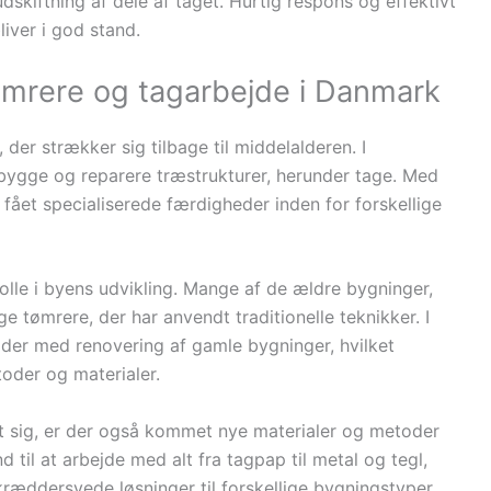
udskiftning af dele af taget. Hurtig respons og effektivt
bliver i god stand.
tømrere og tagarbejde i Danmark
der strækker sig tilbage til middelalderen. I
 bygge og reparere træstrukturer, herunder tage. Med
r fået specialiserede færdigheder inden for forskellige
rolle i byens udvikling. Mange af de ældre bygninger,
e tømrere, der har anvendt traditionelle teknikker. I
jder med renovering af gamle bygninger, hvilket
toder og materialer.
et sig, er der også kommet nye materialer og metoder
d til at arbejde med alt fra tagpap til metal og tegl,
kræddersyede løsninger til forskellige bygningstyper.