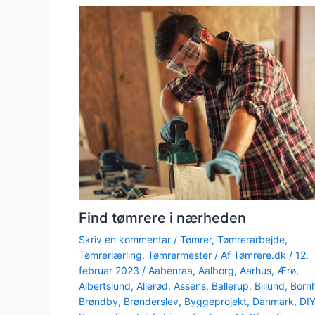
Find tømrere i nærheden
Skriv en kommentar
/
Tømrer
,
Tømrerarbejde
,
Tømrerlærling
,
Tømrermester
/ Af
Tømrere.dk
/
12.
februar 2023
/
Aabenraa
,
Aalborg
,
Aarhus
,
Ærø
,
Albertslund
,
Allerød
,
Assens
,
Ballerup
,
Billund
,
Born
Brøndby
,
Brønderslev
,
Byggeprojekt
,
Danmark
,
DI