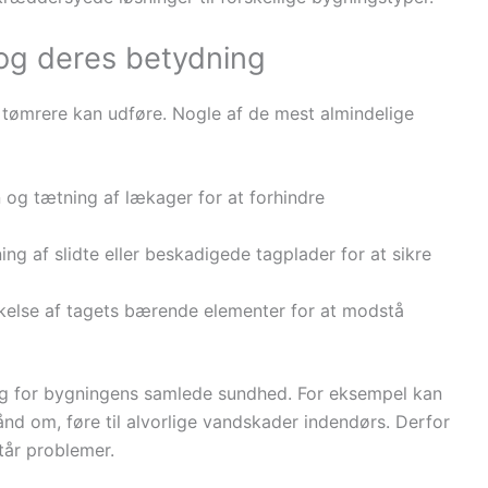
 og deres betydning
m tømrere kan udføre. Nogle af de mest almindelige
on og tætning af lækager for at forhindre
ning af slidte eller beskadigede tagplader for at sikre
rkelse af tagets bærende elementer for at modstå
ng for bygningens samlede sundhed. For eksempel kan
hånd om, føre til alvorlige vandskader indendørs. Derfor
står problemer.