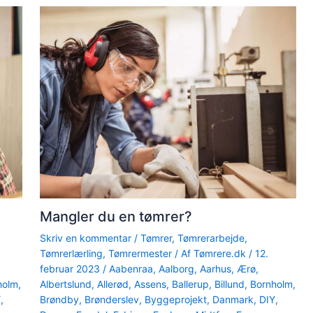
Mangler du en tømrer?
Skriv en kommentar
/
Tømrer
,
Tømrerarbejde
,
Tømrerlærling
,
Tømrermester
/ Af
Tømrere.dk
/
12.
februar 2023
/
Aabenraa
,
Aalborg
,
Aarhus
,
Ærø
,
holm
,
Albertslund
,
Allerød
,
Assens
,
Ballerup
,
Billund
,
Bornholm
,
Y
,
Brøndby
,
Brønderslev
,
Byggeprojekt
,
Danmark
,
DIY
,