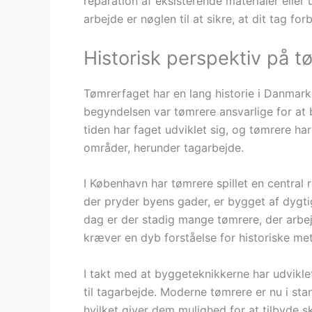
reparation af eksisterende materialer eller 
arbejde er nøglen til at sikre, at dit tag for
Historisk perspektiv på 
Tømrerfaget har en lang historie i Danmark, 
begyndelsen var tømrere ansvarlige for at
tiden har faget udviklet sig, og tømrere ha
områder, herunder tagarbejde.
I København har tømrere spillet en central 
der pryder byens gader, er bygget af dygtig
dag er der stadig mange tømrere, der arbe
kræver en dyb forståelse for historiske me
I takt med at byggeteknikkerne har udvikl
til tagarbejde. Moderne tømrere er nu i stan
hvilket giver dem mulighed for at tilbyde s