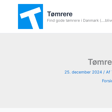
Gå
til
Tømrere
indholdet
Find gode tømrere i Danmark (....bliv
Tømrer
25. december 2024
/ Af
Forsi