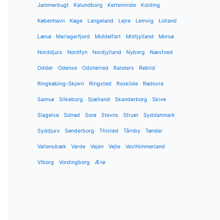
Jammerbugt
Kalundborg
Kerteminde
Kolding
København
Køge
Langeland
Lejre
Lemvig
Lolland
Læsø
Mariagerfjord
Middelfart
Midtjylland
Morsø
Norddjurs
Nordfyn
Nordjylland
Nyborg
Næstved
Odder
Odense
Odsherred
Randers
Rebild
Ringkøbing-Skjern
Ringsted
Roskilde
Rødovre
Samsø
Silkeborg
Sjælland
Skanderborg
Skive
Slagelse
Solrød
Sorø
Stevns
Struer
Syddanmark
Syddjurs
Sønderborg
Thisted
Tårnby
Tønder
Vallensbæk
Varde
Vejen
Vejle
Vesthimmerland
Viborg
Vordingborg
Ærø