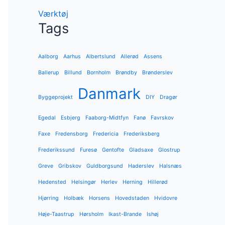
Værktøj
Tags
Aalborg
Aarhus
Albertslund
Allerød
Assens
Ballerup
Billund
Bornholm
Brøndby
Brønderslev
Danmark
Byggeprojekt
DIY
Dragør
Egedal
Esbjerg
Faaborg-Midtfyn
Fanø
Favrskov
Faxe
Fredensborg
Fredericia
Frederiksberg
Frederikssund
Furesø
Gentofte
Gladsaxe
Glostrup
Greve
Gribskov
Guldborgsund
Haderslev
Halsnæs
Hedensted
Helsingør
Herlev
Herning
Hillerød
Hjørring
Holbæk
Horsens
Hovedstaden
Hvidovre
Høje-Taastrup
Hørsholm
Ikast-Brande
Ishøj