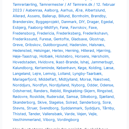
Tømrerlærling
,
Tømrermester
/ Af
Tømrere.dk
/
12. februar
2023
/
Aabenraa
,
Aalborg
,
Aarhus
,
Ærø
,
Albertslund
,
Allerød
,
Assens
,
Ballerup
,
Billund
,
Bornholm
,
Brøndby
,
Brønderslev
,
Byggeprojekt
,
Danmark
,
DIY
,
Dragør
,
Egedal
,
Esbjerg
,
Faaborg-Midtfyn
,
Fanø
,
Favrskov
,
Faxe
,
Fredensborg
,
Fredericia
,
Frederiksberg
,
Frederikshavn
,
Frederikssund
,
Furesø
,
Gentofte
,
Gladsaxe
,
Glostrup
,
Greve
,
Gribskov
,
Guldborgsund
,
Haderslev
,
Halsnæs
,
Hedensted
,
Helsingør
,
Herlev
,
Herning
,
Hillerød
,
Hjørring
,
Høje-Taastrup
,
Holbæk
,
Holstebro
,
Horsens
,
Hørsholm
,
Hovedstaden
,
Hvidovre
,
Ikast-Brande
,
Ishøj
,
Jammerbugt
,
Kalundborg
,
Kerteminde
,
København
,
Køge
,
Kolding
,
Læsø
,
Langeland
,
Lejre
,
Lemvig
,
Lolland
,
Lyngby-Taarbæk
,
Mariagerfjord
,
Middelfart
,
Midtjylland
,
Morsø
,
Næstved
,
Norddjurs
,
Nordfyn
,
Nordjylland
,
Nyborg
,
Odder
,
Odense
,
Odsherred
,
Randers
,
Rebild
,
Ringkøbing-Skjern
,
Ringsted
,
Rødovre
,
Roskilde
,
Rudersdal
,
Samsø
,
Silkeborg
,
Sjælland
,
Skanderborg
,
Skive
,
Slagelse
,
Solrød
,
Sønderborg
,
Sorø
,
Stevns
,
Struer
,
Svendborg
,
Syddanmark
,
Syddjurs
,
Tårnby
,
Thisted
,
Tønder
,
Vallensbæk
,
Varde
,
Vejen
,
Vejle
,
Vesthimmerland
,
Viborg
,
Vordingborg