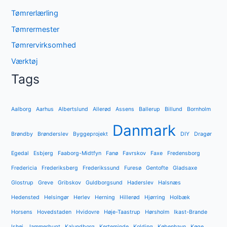
Tømrerlærling
Tømrermester
Tømrervirksomhed
Værktøj
Tags
Aalborg
Aarhus
Albertslund
Allerød
Assens
Ballerup
Billund
Bornholm
Danmark
Brøndby
Brønderslev
Byggeprojekt
DIY
Dragør
Egedal
Esbjerg
Faaborg-Midtfyn
Fanø
Favrskov
Faxe
Fredensborg
Fredericia
Frederiksberg
Frederikssund
Furesø
Gentofte
Gladsaxe
Glostrup
Greve
Gribskov
Guldborgsund
Haderslev
Halsnæs
Hedensted
Helsingør
Herlev
Herning
Hillerød
Hjørring
Holbæk
Horsens
Hovedstaden
Hvidovre
Høje-Taastrup
Hørsholm
Ikast-Brande
Ishøj
Jammerbugt
Kalundborg
Kerteminde
Kolding
København
Køge