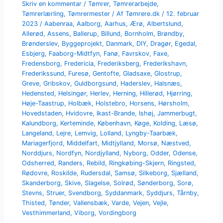
Skriv en kommentar
/
Tømrer
,
Tømrerarbejde
,
Tømrerlærling
,
Tømrermester
/ Af
Tømrere.dk
/
12. februar
2023
/
Aabenraa
,
Aalborg
,
Aarhus
,
Ærø
,
Albertslund
,
Allerød
,
Assens
,
Ballerup
,
Billund
,
Bornholm
,
Brøndby
,
Brønderslev
,
Byggeprojekt
,
Danmark
,
DIY
,
Dragør
,
Egedal
,
Esbjerg
,
Faaborg-Midtfyn
,
Fanø
,
Favrskov
,
Faxe
,
Fredensborg
,
Fredericia
,
Frederiksberg
,
Frederikshavn
,
Frederikssund
,
Furesø
,
Gentofte
,
Gladsaxe
,
Glostrup
,
Greve
,
Gribskov
,
Guldborgsund
,
Haderslev
,
Halsnæs
,
Hedensted
,
Helsingør
,
Herlev
,
Herning
,
Hillerød
,
Hjørring
,
Høje-Taastrup
,
Holbæk
,
Holstebro
,
Horsens
,
Hørsholm
,
Hovedstaden
,
Hvidovre
,
Ikast-Brande
,
Ishøj
,
Jammerbugt
,
Kalundborg
,
Kerteminde
,
København
,
Køge
,
Kolding
,
Læsø
,
Langeland
,
Lejre
,
Lemvig
,
Lolland
,
Lyngby-Taarbæk
,
Mariagerfjord
,
Middelfart
,
Midtjylland
,
Morsø
,
Næstved
,
Norddjurs
,
Nordfyn
,
Nordjylland
,
Nyborg
,
Odder
,
Odense
,
Odsherred
,
Randers
,
Rebild
,
Ringkøbing-Skjern
,
Ringsted
,
Rødovre
,
Roskilde
,
Rudersdal
,
Samsø
,
Silkeborg
,
Sjælland
,
Skanderborg
,
Skive
,
Slagelse
,
Solrød
,
Sønderborg
,
Sorø
,
Stevns
,
Struer
,
Svendborg
,
Syddanmark
,
Syddjurs
,
Tårnby
,
Thisted
,
Tønder
,
Vallensbæk
,
Varde
,
Vejen
,
Vejle
,
Vesthimmerland
,
Viborg
,
Vordingborg