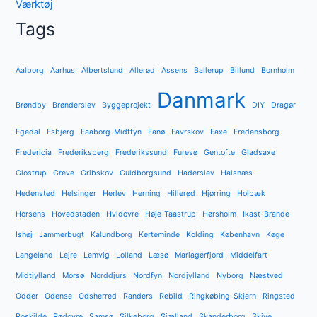
Værktøj
Tags
Aalborg
Aarhus
Albertslund
Allerød
Assens
Ballerup
Billund
Bornholm
Danmark
Brøndby
Brønderslev
Byggeprojekt
DIY
Dragør
Egedal
Esbjerg
Faaborg-Midtfyn
Fanø
Favrskov
Faxe
Fredensborg
Fredericia
Frederiksberg
Frederikssund
Furesø
Gentofte
Gladsaxe
Glostrup
Greve
Gribskov
Guldborgsund
Haderslev
Halsnæs
Hedensted
Helsingør
Herlev
Herning
Hillerød
Hjørring
Holbæk
Horsens
Hovedstaden
Hvidovre
Høje-Taastrup
Hørsholm
Ikast-Brande
Ishøj
Jammerbugt
Kalundborg
Kerteminde
Kolding
København
Køge
Langeland
Lejre
Lemvig
Lolland
Læsø
Mariagerfjord
Middelfart
Midtjylland
Morsø
Norddjurs
Nordfyn
Nordjylland
Nyborg
Næstved
Odder
Odense
Odsherred
Randers
Rebild
Ringkøbing-Skjern
Ringsted
Roskilde
Rødovre
Samsø
Silkeborg
Sjælland
Skanderborg
Skive