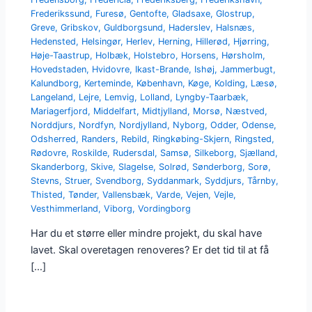
Frederikssund
,
Furesø
,
Gentofte
,
Gladsaxe
,
Glostrup
,
Greve
,
Gribskov
,
Guldborgsund
,
Haderslev
,
Halsnæs
,
Hedensted
,
Helsingør
,
Herlev
,
Herning
,
Hillerød
,
Hjørring
,
Høje-Taastrup
,
Holbæk
,
Holstebro
,
Horsens
,
Hørsholm
,
Hovedstaden
,
Hvidovre
,
Ikast-Brande
,
Ishøj
,
Jammerbugt
,
Kalundborg
,
Kerteminde
,
København
,
Køge
,
Kolding
,
Læsø
,
Langeland
,
Lejre
,
Lemvig
,
Lolland
,
Lyngby-Taarbæk
,
Mariagerfjord
,
Middelfart
,
Midtjylland
,
Morsø
,
Næstved
,
Norddjurs
,
Nordfyn
,
Nordjylland
,
Nyborg
,
Odder
,
Odense
,
Odsherred
,
Randers
,
Rebild
,
Ringkøbing-Skjern
,
Ringsted
,
Rødovre
,
Roskilde
,
Rudersdal
,
Samsø
,
Silkeborg
,
Sjælland
,
Skanderborg
,
Skive
,
Slagelse
,
Solrød
,
Sønderborg
,
Sorø
,
Stevns
,
Struer
,
Svendborg
,
Syddanmark
,
Syddjurs
,
Tårnby
,
Thisted
,
Tønder
,
Vallensbæk
,
Varde
,
Vejen
,
Vejle
,
Vesthimmerland
,
Viborg
,
Vordingborg
Har du et større eller mindre projekt, du skal have
lavet. Skal overetagen renoveres? Er det tid til at få
[…]