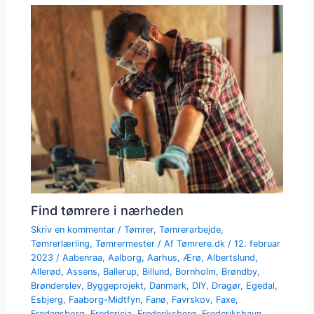
Find tømrere i nærheden
Skriv en kommentar
/
Tømrer
,
Tømrerarbejde
,
Tømrerlærling
,
Tømrermester
/ Af
Tømrere.dk
/
12. februar
2023
/
Aabenraa
,
Aalborg
,
Aarhus
,
Ærø
,
Albertslund
,
Allerød
,
Assens
,
Ballerup
,
Billund
,
Bornholm
,
Brøndby
,
Brønderslev
,
Byggeprojekt
,
Danmark
,
DIY
,
Dragør
,
Egedal
,
Esbjerg
,
Faaborg-Midtfyn
,
Fanø
,
Favrskov
,
Faxe
,
Fredensborg
,
Fredericia
,
Frederiksberg
,
Frederikshavn
,