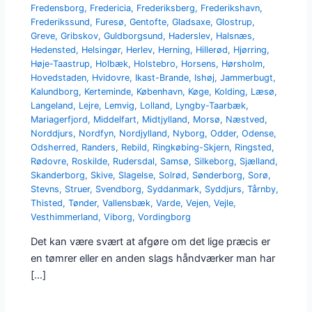
Fredensborg
,
Fredericia
,
Frederiksberg
,
Frederikshavn
,
Frederikssund
,
Furesø
,
Gentofte
,
Gladsaxe
,
Glostrup
,
Greve
,
Gribskov
,
Guldborgsund
,
Haderslev
,
Halsnæs
,
Hedensted
,
Helsingør
,
Herlev
,
Herning
,
Hillerød
,
Hjørring
,
Høje-Taastrup
,
Holbæk
,
Holstebro
,
Horsens
,
Hørsholm
,
Hovedstaden
,
Hvidovre
,
Ikast-Brande
,
Ishøj
,
Jammerbugt
,
Kalundborg
,
Kerteminde
,
København
,
Køge
,
Kolding
,
Læsø
,
Langeland
,
Lejre
,
Lemvig
,
Lolland
,
Lyngby-Taarbæk
,
Mariagerfjord
,
Middelfart
,
Midtjylland
,
Morsø
,
Næstved
,
Norddjurs
,
Nordfyn
,
Nordjylland
,
Nyborg
,
Odder
,
Odense
,
Odsherred
,
Randers
,
Rebild
,
Ringkøbing-Skjern
,
Ringsted
,
Rødovre
,
Roskilde
,
Rudersdal
,
Samsø
,
Silkeborg
,
Sjælland
,
Skanderborg
,
Skive
,
Slagelse
,
Solrød
,
Sønderborg
,
Sorø
,
Stevns
,
Struer
,
Svendborg
,
Syddanmark
,
Syddjurs
,
Tårnby
,
Thisted
,
Tønder
,
Vallensbæk
,
Varde
,
Vejen
,
Vejle
,
Vesthimmerland
,
Viborg
,
Vordingborg
Det kan være svært at afgøre om det lige præcis er
en tømrer eller en anden slags håndværker man har
[…]