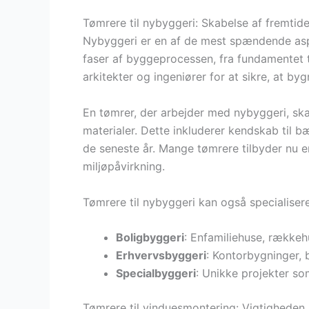
Tømrere til nybyggeri: Skabelse af fremtid
Nybyggeri er en af de mest spændende aspek
faser af byggeprocessen, fra fundamentet 
arkitekter og ingeniører for at sikre, at b
En tømrer, der arbejder med nybyggeri, ska
materialer. Dette inkluderer kendskab til 
de seneste år. Mange tømrere tilbyder nu e
miljøpåvirkning.
Tømrere til nybyggeri kan også specialisere 
Boligbyggeri
: Enfamiliehuse, rækkehu
Erhvervsbyggeri
: Kontorbygninger, b
Specialbyggeri
: Unikke projekter s
Tømrere til vinduesmontering: Vigtigheden a