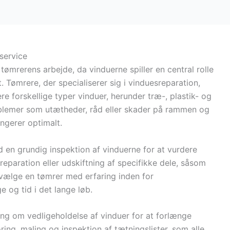
 service
 tømrerens arbejde, da vinduerne spiller en central rolle
. Tømrere, der specialiserer sig i vinduesreparation,
re forskellige typer vinduer, herunder træ-, plastik- og
oblemer som utætheder, råd eller skader på rammen og
ungerer optimalt.
d en grundig inspektion af vinduerne for at vurdere
eparation eller udskiftning af specifikke dele, såsom
t vælge en tømrer med erfaring inden for
 og tid i det lange løb.
ng om vedligeholdelse af vinduer for at forlænge
øring, maling og inspektion af tætningslister, som alle