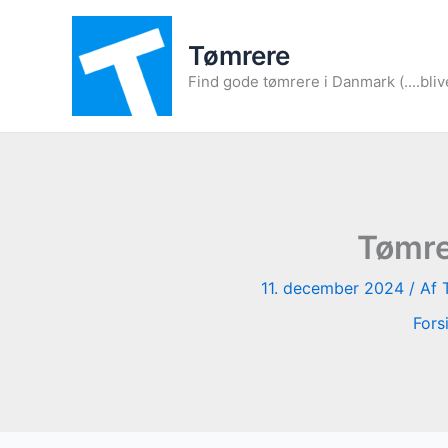
Gå
til
Tømrere
indholdet
Find gode tømrere i Danmark (....bliv
Tømrer
11. december 2024
/ Af
Fors