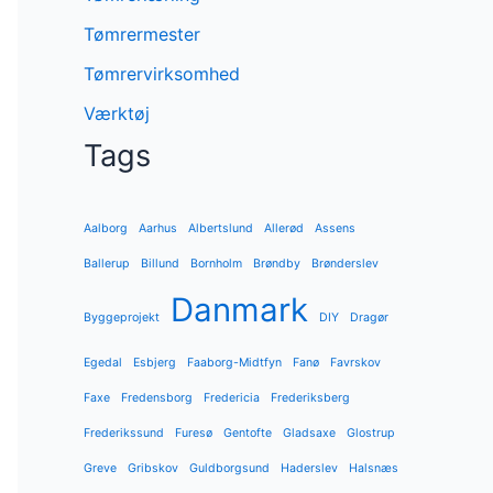
Tømrermester
Tømrervirksomhed
Værktøj
Tags
Aalborg
Aarhus
Albertslund
Allerød
Assens
Ballerup
Billund
Bornholm
Brøndby
Brønderslev
Danmark
Byggeprojekt
DIY
Dragør
Egedal
Esbjerg
Faaborg-Midtfyn
Fanø
Favrskov
Faxe
Fredensborg
Fredericia
Frederiksberg
Frederikssund
Furesø
Gentofte
Gladsaxe
Glostrup
Greve
Gribskov
Guldborgsund
Haderslev
Halsnæs