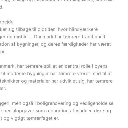
d.
arbejde
ker sig tilbage til oldtiden, hvor håndværkere
er og møbler. I Danmark har tømrere traditionelt
ation af bygninger, og deres færdigheder har været
ur.
nmark, har tømrere spillet en central rolle i byens
 til moderne bygninger har tømrere været med til at
eknikker og materialer har udviklet sig, har tømrere
er.
yggeri, men også i boligrenovering og vedligeholdelse
r specialopgaver som reparation af vinduer, døre og
gt og vigtigt tømrerfaget er.