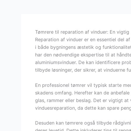
Tømrere til reparation af vinduer: En vigtig
Reparation af vinduer er en essentiel del af
i både bygningens æstetik og funktionalitet
har den nødvendige ekspertise til at håndte
aluminiumsvinduer. De kan identificere pr
tilbyde løsninger, der sikrer, at vinduerne f
En professionel tømrer vil typisk starte me
skadens omfang. Herefter kan de anbefale r
glas, rammer eller beslag. Det er vigtigt a
vinduesreparation, da dette kan spare penge
Desuden kan tømrere også tilbyde rådgivni
deres levetid. Dette inkluderer tips til reng