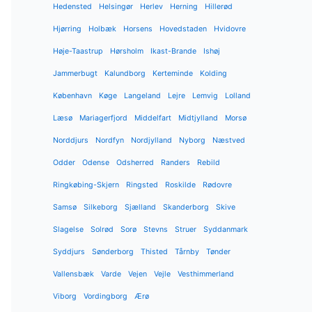
Hedensted
Helsingør
Herlev
Herning
Hillerød
Hjørring
Holbæk
Horsens
Hovedstaden
Hvidovre
Høje-Taastrup
Hørsholm
Ikast-Brande
Ishøj
Jammerbugt
Kalundborg
Kerteminde
Kolding
København
Køge
Langeland
Lejre
Lemvig
Lolland
Læsø
Mariagerfjord
Middelfart
Midtjylland
Morsø
Norddjurs
Nordfyn
Nordjylland
Nyborg
Næstved
Odder
Odense
Odsherred
Randers
Rebild
Ringkøbing-Skjern
Ringsted
Roskilde
Rødovre
Samsø
Silkeborg
Sjælland
Skanderborg
Skive
Slagelse
Solrød
Sorø
Stevns
Struer
Syddanmark
Syddjurs
Sønderborg
Thisted
Tårnby
Tønder
Vallensbæk
Varde
Vejen
Vejle
Vesthimmerland
Viborg
Vordingborg
Ærø