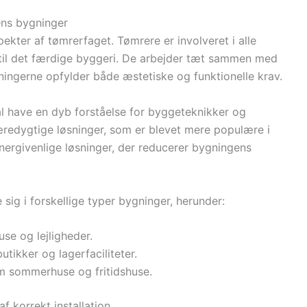
ens bygninger
ter af tømrerfaget. Tømrere er involveret i alle
til det færdige byggeri. De arbejder tæt sammen med
ygningerne opfylder både æstetiske og funktionelle krav.
l have en dyb forståelse for byggeteknikker og
bæredygtige løsninger, som er blevet mere populære i
nergivenlige løsninger, der reducerer bygningens
sig i forskellige typer bygninger, herunder:
se og lejligheder.
utikker og lagerfaciliteter.
om sommerhuse og fritidshuse.
f korrekt installation