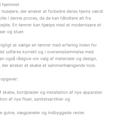
 i hjemmet
 husejere, der ønsker at forbedre deres hjems værdi
lle i denne proces, da de kan håndtere alt fra
harbejde. En tømrer kan hjælpe med at modernisere et
er og stuer.
vigtigt at vælge en tømrer med erfaring inden for
ejdet udføres korrekt og i overensstemmelse med
n også rådgive om valg af materialer og design,
re, der ønsker at skabe et sammenhængende look.
 opgaver:
af skabe, bordplader og installation af nye apparater.
ation af nye fliser, sanitetsartikler og
ye gulve, vægpaneler og indbyggede reoler.