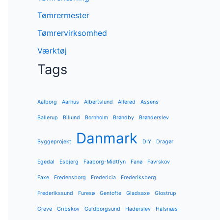
Tømrermester
Tømrervirksomhed
Værktøj
Tags
Aalborg
Aarhus
Albertslund
Allerød
Assens
Ballerup
Billund
Bornholm
Brøndby
Brønderslev
Danmark
Byggeprojekt
DIY
Dragør
Egedal
Esbjerg
Faaborg-Midtfyn
Fanø
Favrskov
Faxe
Fredensborg
Fredericia
Frederiksberg
Frederikssund
Furesø
Gentofte
Gladsaxe
Glostrup
Greve
Gribskov
Guldborgsund
Haderslev
Halsnæs