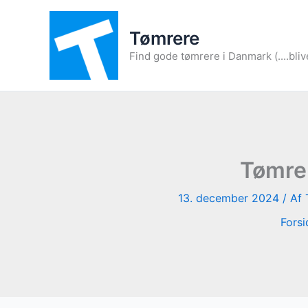
Gå
til
Tømrere
indholdet
Find gode tømrere i Danmark (....bliv
Tømrer
13. december 2024
/ Af
Forsi