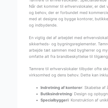
Tømrere til erhvervslokaler: Specialiserede
Når det kommer til erhvervslokaler, er det v
og behov, der er forbundet med kommerciel
med at designe og bygge kontorer, butikke
og indbydende.
En vigtig del af arbejdet med erhvervslokale
sikkerheds- og bygningsreglementer. Tøm
arbejde tæt sammen med bygherrer og myndig
omfatte alt fra brandbeskyttelse til tilgæn
Tømrere til erhvervslokaler tilbyder ofte s
virksomhed og dens behov. Dette kan inklu
Indretning af kontorer
: Skabelse af 
Butiksindretning
: Design og opbygni
Specialbyggeri
: Konstruktion af uni