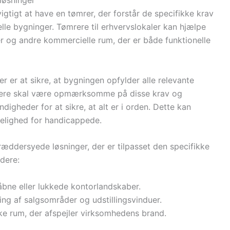
 løsninger
igtigt at have en tømrer, der forstår de specifikke krav
le bygninger. Tømrere til erhvervslokaler kan hjælpe
r og andre kommercielle rum, der er både funktionelle
r er at sikre, at bygningen opfylder alle relevante
rere skal være opmærksomme på disse krav og
heder for at sikre, at alt er i orden. Dette kan
gelighed for handicappede.
kræddersyede løsninger, der er tilpasset den specifikke
dere:
åbne eller lukkede kontorlandskaber.
ng af salgsområder og udstillingsvinduer.
kke rum, der afspejler virksomhedens brand.