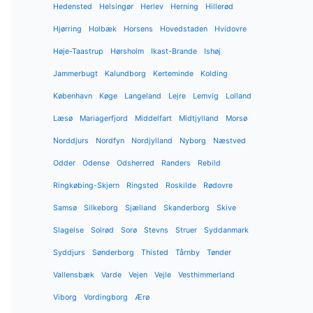
Hedensted
Helsingør
Herlev
Herning
Hillerød
Hjørring
Holbæk
Horsens
Hovedstaden
Hvidovre
Høje-Taastrup
Hørsholm
Ikast-Brande
Ishøj
Jammerbugt
Kalundborg
Kerteminde
Kolding
København
Køge
Langeland
Lejre
Lemvig
Lolland
Læsø
Mariagerfjord
Middelfart
Midtjylland
Morsø
Norddjurs
Nordfyn
Nordjylland
Nyborg
Næstved
Odder
Odense
Odsherred
Randers
Rebild
Ringkøbing-Skjern
Ringsted
Roskilde
Rødovre
Samsø
Silkeborg
Sjælland
Skanderborg
Skive
Slagelse
Solrød
Sorø
Stevns
Struer
Syddanmark
Syddjurs
Sønderborg
Thisted
Tårnby
Tønder
Vallensbæk
Varde
Vejen
Vejle
Vesthimmerland
Viborg
Vordingborg
Ærø