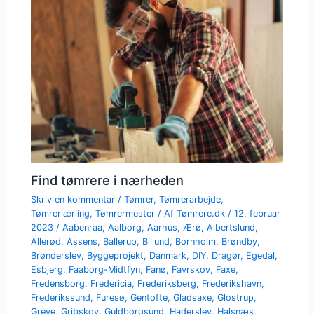
Find tømrere i nærheden
Skriv en kommentar
/
Tømrer
,
Tømrerarbejde
,
Tømrerlærling
,
Tømrermester
/ Af
Tømrere.dk
/
12. februar
2023
/
Aabenraa
,
Aalborg
,
Aarhus
,
Ærø
,
Albertslund
,
Allerød
,
Assens
,
Ballerup
,
Billund
,
Bornholm
,
Brøndby
,
Brønderslev
,
Byggeprojekt
,
Danmark
,
DIY
,
Dragør
,
Egedal
,
Esbjerg
,
Faaborg-Midtfyn
,
Fanø
,
Favrskov
,
Faxe
,
Fredensborg
,
Fredericia
,
Frederiksberg
,
Frederikshavn
,
Frederikssund
,
Furesø
,
Gentofte
,
Gladsaxe
,
Glostrup
,
Greve
,
Gribskov
,
Guldborgsund
,
Haderslev
,
Halsnæs
,