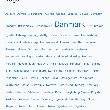
Aalborg
Aarhus
Albertslund
Allerød
Assens
Ballerup
Billund
Bornholm
Danmark
Brøndby
Brønderslev
Byggeprojekt
DIY
Dragør
Egedal
Esbjerg
Faaborg-Midtfyn
Fanø
Favrskov
Faxe
Fredensborg
Fredericia
Frederiksberg
Frederikssund
Furesø
Gentofte
Gladsaxe
Glostrup
Greve
Gribskov
Guldborgsund
Haderslev
Halsnæs
Hedensted
Helsingør
Herlev
Herning
Hillerød
Hjørring
Holbæk
Horsens
Hovedstaden
Hvidovre
Høje-Taastrup
Hørsholm
Ikast-Brande
Ishøj
Jammerbugt
Kalundborg
Kerteminde
Kolding
København
Køge
Langeland
Lejre
Lemvig
Lolland
Læsø
Mariagerfjord
Middelfart
Midtjylland
Morsø
Norddjurs
Nordfyn
Nordjylland
Nyborg
Næstved
Odder
Odense
Odsherred
Randers
Rebild
Ringkøbing-Skjern
Ringsted
Roskilde
Rødovre
Samsø
Silkeborg
Sjælland
Skanderborg
Skive
Slagelse
Solrød
Sorø
Stevns
Struer
Syddanmark
Syddjurs