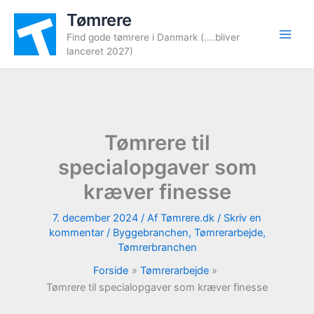
Gå
Tømrere
til
Find gode tømrere i Danmark (....bliver
indholdet
lanceret 2027)
Tømrere til
specialopgaver som
kræver finesse
7. december 2024
/ Af
Tømrere.dk
/
Skriv en
kommentar
/
Byggebranchen
,
Tømrerarbejde
,
Tømrerbranchen
Forside
Tømrerarbejde
Tømrere til specialopgaver som kræver finesse