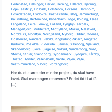
Hedensted
,
Helsingør
,
Herlev
,
Herning
,
Hillerød
,
Hjørring
,
Høje-Taastrup
,
Holbæk
,
Holstebro
,
Horsens
,
Hørsholm
,
Hovedstaden
,
Hvidovre
,
Ikast-Brande
,
Ishøj
,
Jammerbugt
,
Kalundborg
,
Kerteminde
,
København
,
Køge
,
Kolding
,
Læsø
,
Langeland
,
Lejre
,
Lemvig
,
Lolland
,
Lyngby-Taarbæk
,
Mariagerfjord
,
Middelfart
,
Midtjylland
,
Morsø
,
Næstved
,
Norddjurs
,
Nordfyn
,
Nordjylland
,
Nyborg
,
Odder
,
Odense
,
Odsherred
,
Randers
,
Rebild
,
Ringkøbing-Skjern
,
Ringsted
,
Rødovre
,
Roskilde
,
Rudersdal
,
Samsø
,
Silkeborg
,
Sjælland
,
Skanderborg
,
Skive
,
Slagelse
,
Solrød
,
Sønderborg
,
Sorø
,
Stevns
,
Struer
,
Svendborg
,
Syddanmark
,
Syddjurs
,
Tårnby
,
Thisted
,
Tønder
,
Vallensbæk
,
Varde
,
Vejen
,
Vejle
,
Vesthimmerland
,
Viborg
,
Vordingborg
Har du et større eller mindre projekt, du skal have
lavet. Skal overetagen renoveres? Er det tid til at få
[…]