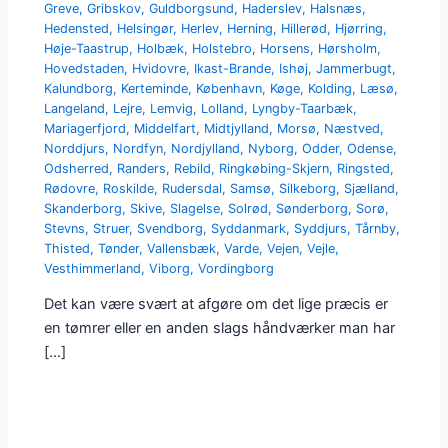
Greve
,
Gribskov
,
Guldborgsund
,
Haderslev
,
Halsnæs
,
Hedensted
,
Helsingør
,
Herlev
,
Herning
,
Hillerød
,
Hjørring
,
Høje-Taastrup
,
Holbæk
,
Holstebro
,
Horsens
,
Hørsholm
,
Hovedstaden
,
Hvidovre
,
Ikast-Brande
,
Ishøj
,
Jammerbugt
,
Kalundborg
,
Kerteminde
,
København
,
Køge
,
Kolding
,
Læsø
,
Langeland
,
Lejre
,
Lemvig
,
Lolland
,
Lyngby-Taarbæk
,
Mariagerfjord
,
Middelfart
,
Midtjylland
,
Morsø
,
Næstved
,
Norddjurs
,
Nordfyn
,
Nordjylland
,
Nyborg
,
Odder
,
Odense
,
Odsherred
,
Randers
,
Rebild
,
Ringkøbing-Skjern
,
Ringsted
,
Rødovre
,
Roskilde
,
Rudersdal
,
Samsø
,
Silkeborg
,
Sjælland
,
Skanderborg
,
Skive
,
Slagelse
,
Solrød
,
Sønderborg
,
Sorø
,
Stevns
,
Struer
,
Svendborg
,
Syddanmark
,
Syddjurs
,
Tårnby
,
Thisted
,
Tønder
,
Vallensbæk
,
Varde
,
Vejen
,
Vejle
,
Vesthimmerland
,
Viborg
,
Vordingborg
Det kan være svært at afgøre om det lige præcis er
en tømrer eller en anden slags håndværker man har
[…]