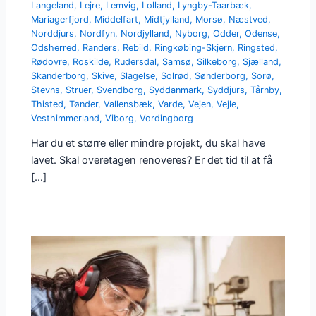
Langeland
,
Lejre
,
Lemvig
,
Lolland
,
Lyngby-Taarbæk
,
Mariagerfjord
,
Middelfart
,
Midtjylland
,
Morsø
,
Næstved
,
Norddjurs
,
Nordfyn
,
Nordjylland
,
Nyborg
,
Odder
,
Odense
,
Odsherred
,
Randers
,
Rebild
,
Ringkøbing-Skjern
,
Ringsted
,
Rødovre
,
Roskilde
,
Rudersdal
,
Samsø
,
Silkeborg
,
Sjælland
,
Skanderborg
,
Skive
,
Slagelse
,
Solrød
,
Sønderborg
,
Sorø
,
Stevns
,
Struer
,
Svendborg
,
Syddanmark
,
Syddjurs
,
Tårnby
,
Thisted
,
Tønder
,
Vallensbæk
,
Varde
,
Vejen
,
Vejle
,
Vesthimmerland
,
Viborg
,
Vordingborg
Har du et større eller mindre projekt, du skal have
lavet. Skal overetagen renoveres? Er det tid til at få
[…]