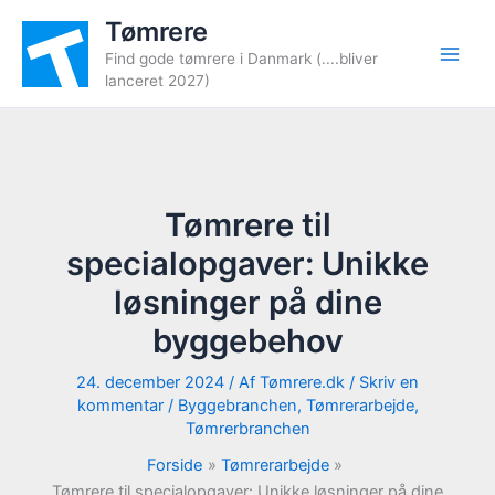
Gå
Tømrere
til
Find gode tømrere i Danmark (....bliver
indholdet
lanceret 2027)
Tømrere til
specialopgaver: Unikke
løsninger på dine
byggebehov
24. december 2024
/ Af
Tømrere.dk
/
Skriv en
kommentar
/
Byggebranchen
,
Tømrerarbejde
,
Tømrerbranchen
Forside
Tømrerarbejde
Tømrere til specialopgaver: Unikke løsninger på dine