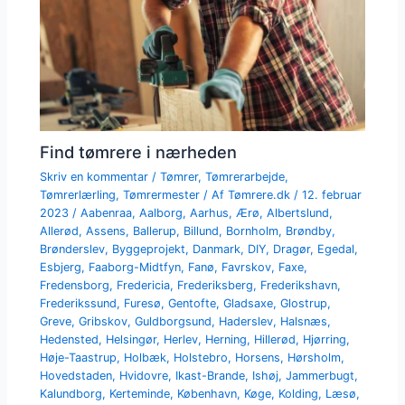
Find tømrere i nærheden
Skriv en kommentar
/
Tømrer
,
Tømrerarbejde
,
Tømrerlærling
,
Tømrermester
/ Af
Tømrere.dk
/
12. februar
2023
/
Aabenraa
,
Aalborg
,
Aarhus
,
Ærø
,
Albertslund
,
Allerød
,
Assens
,
Ballerup
,
Billund
,
Bornholm
,
Brøndby
,
Brønderslev
,
Byggeprojekt
,
Danmark
,
DIY
,
Dragør
,
Egedal
,
Esbjerg
,
Faaborg-Midtfyn
,
Fanø
,
Favrskov
,
Faxe
,
Fredensborg
,
Fredericia
,
Frederiksberg
,
Frederikshavn
,
Frederikssund
,
Furesø
,
Gentofte
,
Gladsaxe
,
Glostrup
,
Greve
,
Gribskov
,
Guldborgsund
,
Haderslev
,
Halsnæs
,
Hedensted
,
Helsingør
,
Herlev
,
Herning
,
Hillerød
,
Hjørring
,
Høje-Taastrup
,
Holbæk
,
Holstebro
,
Horsens
,
Hørsholm
,
Hovedstaden
,
Hvidovre
,
Ikast-Brande
,
Ishøj
,
Jammerbugt
,
Kalundborg
,
Kerteminde
,
København
,
Køge
,
Kolding
,
Læsø
,