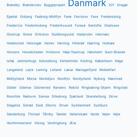
Danmark
Brøndby
Brønderslev
Byggeprojekt
DIY
Dragør
Egedal
Esbjerg
Faaborg-Midtfyn
Fanø
Favrskov
Faxe
Fredensborg
Fredericia
Frederiksberg
Frederikssund
Furesø
Gentofte
Gladsaxe
Glostrup
Greve
Gribskov
Guldborgsund
Haderslev
Halsnæs
Hedensted
Helsingør
Herlev
Herning
Hillerød
Hjørring
Holbæk
Horsens
Hovedstaden
Hvidovre
Høje-Taastrup
Hørsholm
Ikast-Brande
Ishøj
Jammerbugt
Kalundborg
Kerteminde
Kolding
København
Køge
Langeland
Lejre
Lemvig
Lolland
Læsø
Mariagerfjord
Middelfart
Midtjylland
Morsø
Norddjurs
Nordfyn
Nordjylland
Nyborg
Næstved
Odder
Odense
Odsherred
Randers
Rebild
Ringkøbing-Skjern
Ringsted
Roskilde
Rødovre
Samsø
Silkeborg
Sjælland
Skanderborg
Skive
Slagelse
Solrød
Sorø
Stevns
Struer
Syddanmark
Syddjurs
Sønderborg
Thisted
Tårnby
Tønder
Vallensbæk
Varde
Vejen
Vejle
Vesthimmerland
Viborg
Vordingborg
Ærø