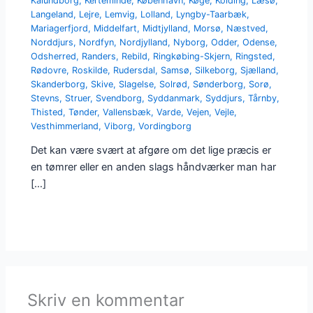
Kalundborg
,
Kerteminde
,
København
,
Køge
,
Kolding
,
Læsø
,
Langeland
,
Lejre
,
Lemvig
,
Lolland
,
Lyngby-Taarbæk
,
Mariagerfjord
,
Middelfart
,
Midtjylland
,
Morsø
,
Næstved
,
Norddjurs
,
Nordfyn
,
Nordjylland
,
Nyborg
,
Odder
,
Odense
,
Odsherred
,
Randers
,
Rebild
,
Ringkøbing-Skjern
,
Ringsted
,
Rødovre
,
Roskilde
,
Rudersdal
,
Samsø
,
Silkeborg
,
Sjælland
,
Skanderborg
,
Skive
,
Slagelse
,
Solrød
,
Sønderborg
,
Sorø
,
Stevns
,
Struer
,
Svendborg
,
Syddanmark
,
Syddjurs
,
Tårnby
,
Thisted
,
Tønder
,
Vallensbæk
,
Varde
,
Vejen
,
Vejle
,
Vesthimmerland
,
Viborg
,
Vordingborg
Det kan være svært at afgøre om det lige præcis er
en tømrer eller en anden slags håndværker man har
[…]
Skriv en kommentar