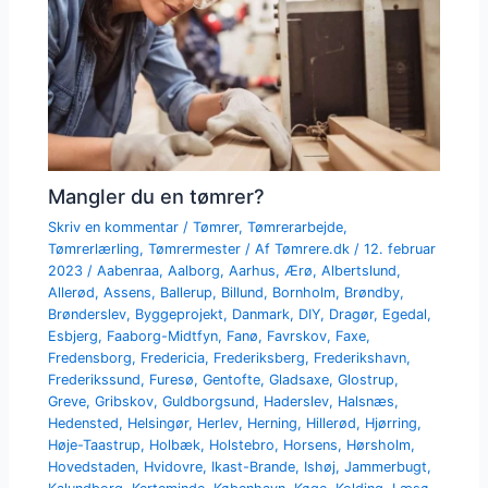
Mangler du en tømrer?
Skriv en kommentar
/
Tømrer
,
Tømrerarbejde
,
Tømrerlærling
,
Tømrermester
/ Af
Tømrere.dk
/
12. februar
2023
/
Aabenraa
,
Aalborg
,
Aarhus
,
Ærø
,
Albertslund
,
Allerød
,
Assens
,
Ballerup
,
Billund
,
Bornholm
,
Brøndby
,
Brønderslev
,
Byggeprojekt
,
Danmark
,
DIY
,
Dragør
,
Egedal
,
Esbjerg
,
Faaborg-Midtfyn
,
Fanø
,
Favrskov
,
Faxe
,
Fredensborg
,
Fredericia
,
Frederiksberg
,
Frederikshavn
,
Frederikssund
,
Furesø
,
Gentofte
,
Gladsaxe
,
Glostrup
,
Greve
,
Gribskov
,
Guldborgsund
,
Haderslev
,
Halsnæs
,
Hedensted
,
Helsingør
,
Herlev
,
Herning
,
Hillerød
,
Hjørring
,
Høje-Taastrup
,
Holbæk
,
Holstebro
,
Horsens
,
Hørsholm
,
Hovedstaden
,
Hvidovre
,
Ikast-Brande
,
Ishøj
,
Jammerbugt
,