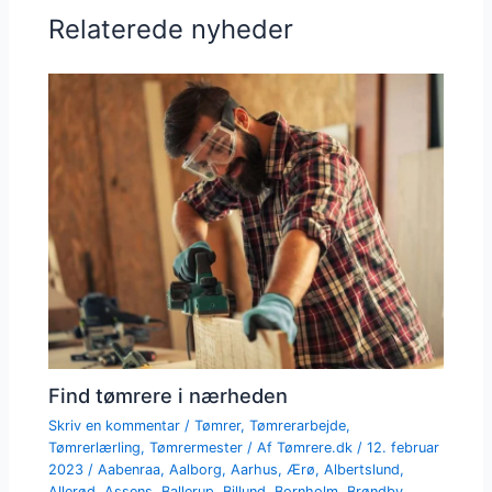
Relaterede nyheder
Find tømrere i nærheden
Skriv en kommentar
/
Tømrer
,
Tømrerarbejde
,
Tømrerlærling
,
Tømrermester
/ Af
Tømrere.dk
/
12. februar
2023
/
Aabenraa
,
Aalborg
,
Aarhus
,
Ærø
,
Albertslund
,
Allerød
,
Assens
,
Ballerup
,
Billund
,
Bornholm
,
Brøndby
,