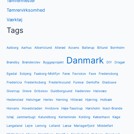
Tømrermester
Tømrervirksomhed
Værktøj
Tags
Aalborg
Aarhus
Albertslund
Allerød
Assens
Ballerup
Billund
Bornholm
Danmark
Brøndby
Brønderslev
Byggeprojekt
DIY
Dragør
Egedal
Esbjerg
Faaborg-Midtfyn
Fanø
Favrskov
Faxe
Fredensborg
Fredericia
Frederiksberg
Frederikssund
Furesø
Gentofte
Gladsaxe
Glostrup
Greve
Gribskov
Guldborgsund
Haderslev
Halsnæs
Hedensted
Helsingør
Herlev
Herning
Hillerød
Hjørring
Holbæk
Horsens
Hovedstaden
Hvidovre
Høje-Taastrup
Hørsholm
Ikast-Brande
Ishøj
Jammerbugt
Kalundborg
Kerteminde
Kolding
København
Køge
Langeland
Lejre
Lemvig
Lolland
Læsø
Mariagerfjord
Middelfart