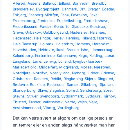
Allerød
,
Assens
,
Ballerup
,
Billund
,
Bornholm
,
Brøndby
,
Brønderslev
,
Byggeprojekt
,
Danmark
,
DIY
,
Dragør
,
Egedal
,
Esbjerg
,
Faaborg-Midtfyn
,
Fanø
,
Favrskov
,
Faxe
,
Fredensborg
,
Fredericia
,
Frederiksberg
,
Frederikshavn
,
Frederikssund
,
Furesø
,
Gentofte
,
Gladsaxe
,
Glostrup
,
Greve
,
Gribskov
,
Guldborgsund
,
Haderslev
,
Halsnæs
,
Hedensted
,
Helsingør
,
Herlev
,
Herning
,
Hillerød
,
Hjørring
,
Høje-Taastrup
,
Holbæk
,
Holstebro
,
Horsens
,
Hørsholm
,
Hovedstaden
,
Hvidovre
,
Ikast-Brande
,
Ishøj
,
Jammerbugt
,
Kalundborg
,
Kerteminde
,
København
,
Køge
,
Kolding
,
Læsø
,
Langeland
,
Lejre
,
Lemvig
,
Lolland
,
Lyngby-Taarbæk
,
Mariagerfjord
,
Middelfart
,
Midtjylland
,
Morsø
,
Næstved
,
Norddjurs
,
Nordfyn
,
Nordjylland
,
Nyborg
,
Odder
,
Odense
,
Odsherred
,
Randers
,
Rebild
,
Ringkøbing-Skjern
,
Ringsted
,
Rødovre
,
Roskilde
,
Rudersdal
,
Samsø
,
Silkeborg
,
Sjælland
,
Skanderborg
,
Skive
,
Slagelse
,
Solrød
,
Sønderborg
,
Sorø
,
Stevns
,
Struer
,
Svendborg
,
Syddanmark
,
Syddjurs
,
Tårnby
,
Thisted
,
Tønder
,
Vallensbæk
,
Varde
,
Vejen
,
Vejle
,
Vesthimmerland
,
Viborg
,
Vordingborg
Det kan være svært at afgøre om det lige præcis er
en tømrer eller en anden slags håndværker man har