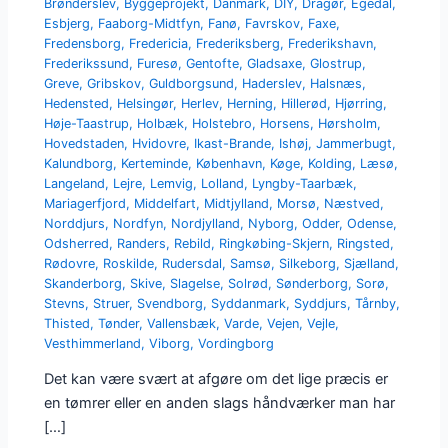
Brønderslev
,
Byggeprojekt
,
Danmark
,
DIY
,
Dragør
,
Egedal
,
Esbjerg
,
Faaborg-Midtfyn
,
Fanø
,
Favrskov
,
Faxe
,
Fredensborg
,
Fredericia
,
Frederiksberg
,
Frederikshavn
,
Frederikssund
,
Furesø
,
Gentofte
,
Gladsaxe
,
Glostrup
,
Greve
,
Gribskov
,
Guldborgsund
,
Haderslev
,
Halsnæs
,
Hedensted
,
Helsingør
,
Herlev
,
Herning
,
Hillerød
,
Hjørring
,
Høje-Taastrup
,
Holbæk
,
Holstebro
,
Horsens
,
Hørsholm
,
Hovedstaden
,
Hvidovre
,
Ikast-Brande
,
Ishøj
,
Jammerbugt
,
Kalundborg
,
Kerteminde
,
København
,
Køge
,
Kolding
,
Læsø
,
Langeland
,
Lejre
,
Lemvig
,
Lolland
,
Lyngby-Taarbæk
,
Mariagerfjord
,
Middelfart
,
Midtjylland
,
Morsø
,
Næstved
,
Norddjurs
,
Nordfyn
,
Nordjylland
,
Nyborg
,
Odder
,
Odense
,
Odsherred
,
Randers
,
Rebild
,
Ringkøbing-Skjern
,
Ringsted
,
Rødovre
,
Roskilde
,
Rudersdal
,
Samsø
,
Silkeborg
,
Sjælland
,
Skanderborg
,
Skive
,
Slagelse
,
Solrød
,
Sønderborg
,
Sorø
,
Stevns
,
Struer
,
Svendborg
,
Syddanmark
,
Syddjurs
,
Tårnby
,
Thisted
,
Tønder
,
Vallensbæk
,
Varde
,
Vejen
,
Vejle
,
Vesthimmerland
,
Viborg
,
Vordingborg
Det kan være svært at afgøre om det lige præcis er
en tømrer eller en anden slags håndværker man har
[…]