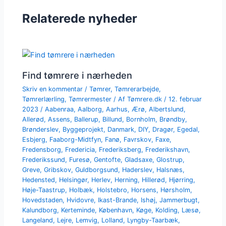
Relaterede nyheder
Find tømrere i nærheden
Skriv en kommentar
/
Tømrer
,
Tømrerarbejde
,
Tømrerlærling
,
Tømrermester
/ Af
Tømrere.dk
/
12. februar
2023
/
Aabenraa
,
Aalborg
,
Aarhus
,
Ærø
,
Albertslund
,
Allerød
,
Assens
,
Ballerup
,
Billund
,
Bornholm
,
Brøndby
,
Brønderslev
,
Byggeprojekt
,
Danmark
,
DIY
,
Dragør
,
Egedal
,
Esbjerg
,
Faaborg-Midtfyn
,
Fanø
,
Favrskov
,
Faxe
,
Fredensborg
,
Fredericia
,
Frederiksberg
,
Frederikshavn
,
Frederikssund
,
Furesø
,
Gentofte
,
Gladsaxe
,
Glostrup
,
Greve
,
Gribskov
,
Guldborgsund
,
Haderslev
,
Halsnæs
,
Hedensted
,
Helsingør
,
Herlev
,
Herning
,
Hillerød
,
Hjørring
,
Høje-Taastrup
,
Holbæk
,
Holstebro
,
Horsens
,
Hørsholm
,
Hovedstaden
,
Hvidovre
,
Ikast-Brande
,
Ishøj
,
Jammerbugt
,
Kalundborg
,
Kerteminde
,
København
,
Køge
,
Kolding
,
Læsø
,
Langeland
,
Lejre
,
Lemvig
,
Lolland
,
Lyngby-Taarbæk
,