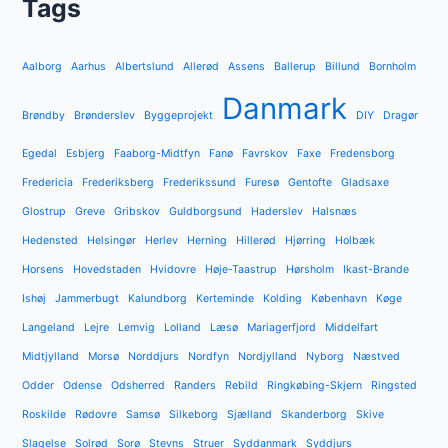
Tags
Aalborg
Aarhus
Albertslund
Allerød
Assens
Ballerup
Billund
Bornholm
Danmark
Brøndby
Brønderslev
Byggeprojekt
DIY
Dragør
Egedal
Esbjerg
Faaborg-Midtfyn
Fanø
Favrskov
Faxe
Fredensborg
Fredericia
Frederiksberg
Frederikssund
Furesø
Gentofte
Gladsaxe
Glostrup
Greve
Gribskov
Guldborgsund
Haderslev
Halsnæs
Hedensted
Helsingør
Herlev
Herning
Hillerød
Hjørring
Holbæk
Horsens
Hovedstaden
Hvidovre
Høje-Taastrup
Hørsholm
Ikast-Brande
Ishøj
Jammerbugt
Kalundborg
Kerteminde
Kolding
København
Køge
Langeland
Lejre
Lemvig
Lolland
Læsø
Mariagerfjord
Middelfart
Midtjylland
Morsø
Norddjurs
Nordfyn
Nordjylland
Nyborg
Næstved
Odder
Odense
Odsherred
Randers
Rebild
Ringkøbing-Skjern
Ringsted
Roskilde
Rødovre
Samsø
Silkeborg
Sjælland
Skanderborg
Skive
Slagelse
Solrød
Sorø
Stevns
Struer
Syddanmark
Syddjurs