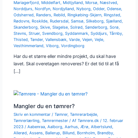
Mariagerfjord
,
Middelfart
,
Midtjylland
,
Morsø
,
Næstved
,
Norddjurs
,
Nordfyn
,
Nordjylland
,
Nyborg
,
Odder
,
Odense
,
Odsherred
,
Randers
,
Rebild
,
Ringkøbing-Skjern
,
Ringsted
,
Rødovre
,
Roskilde
,
Rudersdal
,
Samsø
,
Silkeborg
,
Sjælland
,
Skanderborg
,
Skive
,
Slagelse
,
Solrød
,
Sønderborg
,
Sorø
,
Stevns
,
Struer
,
Svendborg
,
Syddanmark
,
Syddjurs
,
Tårnby
,
Thisted
,
Tønder
,
Vallensbæk
,
Varde
,
Vejen
,
Vejle
,
Vesthimmerland
,
Viborg
,
Vordingborg
Har du et større eller mindre projekt, du skal have
lavet. Skal overetagen renoveres? Er det tid til at få
[…]
Mangler du en tømrer?
Skriv en kommentar
/
Tømrer
,
Tømrerarbejde
,
Tømrerlærling
,
Tømrermester
/ Af
Tømrere.dk
/
12. februar
2023
/
Aabenraa
,
Aalborg
,
Aarhus
,
Ærø
,
Albertslund
,
Allerød
,
Assens
,
Ballerup
,
Billund
,
Bornholm
,
Brøndby
,