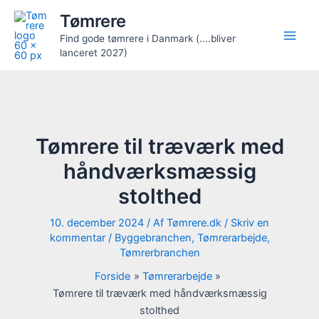
Gå
Tømrere
til
Find gode tømrere i Danmark (....bliver
indholdet
lanceret 2027)
Tømrere til træværk med
håndværksmæssig
stolthed
10. december 2024
/ Af
Tømrere.dk
/
Skriv en
kommentar
/
Byggebranchen
,
Tømrerarbejde
,
Tømrerbranchen
Forside
Tømrerarbejde
Tømrere til træværk med håndværksmæssig
stolthed