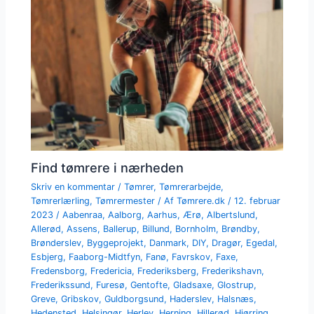
Find tømrere i nærheden
Skriv en kommentar
/
Tømrer
,
Tømrerarbejde
,
Tømrerlærling
,
Tømrermester
/ Af
Tømrere.dk
/
12. februar
2023
/
Aabenraa
,
Aalborg
,
Aarhus
,
Ærø
,
Albertslund
,
Allerød
,
Assens
,
Ballerup
,
Billund
,
Bornholm
,
Brøndby
,
Brønderslev
,
Byggeprojekt
,
Danmark
,
DIY
,
Dragør
,
Egedal
,
Esbjerg
,
Faaborg-Midtfyn
,
Fanø
,
Favrskov
,
Faxe
,
Fredensborg
,
Fredericia
,
Frederiksberg
,
Frederikshavn
,
Frederikssund
,
Furesø
,
Gentofte
,
Gladsaxe
,
Glostrup
,
Greve
,
Gribskov
,
Guldborgsund
,
Haderslev
,
Halsnæs
,
Hedensted
,
Helsingør
,
Herlev
,
Herning
,
Hillerød
,
Hjørring
,