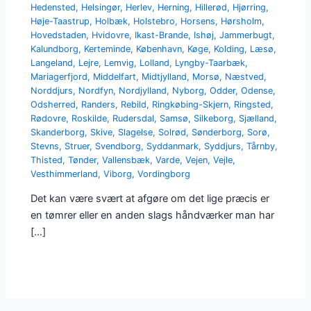
Hedensted
,
Helsingør
,
Herlev
,
Herning
,
Hillerød
,
Hjørring
,
Høje-Taastrup
,
Holbæk
,
Holstebro
,
Horsens
,
Hørsholm
,
Hovedstaden
,
Hvidovre
,
Ikast-Brande
,
Ishøj
,
Jammerbugt
,
Kalundborg
,
Kerteminde
,
København
,
Køge
,
Kolding
,
Læsø
,
Langeland
,
Lejre
,
Lemvig
,
Lolland
,
Lyngby-Taarbæk
,
Mariagerfjord
,
Middelfart
,
Midtjylland
,
Morsø
,
Næstved
,
Norddjurs
,
Nordfyn
,
Nordjylland
,
Nyborg
,
Odder
,
Odense
,
Odsherred
,
Randers
,
Rebild
,
Ringkøbing-Skjern
,
Ringsted
,
Rødovre
,
Roskilde
,
Rudersdal
,
Samsø
,
Silkeborg
,
Sjælland
,
Skanderborg
,
Skive
,
Slagelse
,
Solrød
,
Sønderborg
,
Sorø
,
Stevns
,
Struer
,
Svendborg
,
Syddanmark
,
Syddjurs
,
Tårnby
,
Thisted
,
Tønder
,
Vallensbæk
,
Varde
,
Vejen
,
Vejle
,
Vesthimmerland
,
Viborg
,
Vordingborg
Det kan være svært at afgøre om det lige præcis er
en tømrer eller en anden slags håndværker man har
[…]