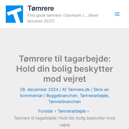
Gå
Tømrere
til
Find gode tømrere i Danmark (....bliver
indholdet
lanceret 2027)
Tømrere til tagarbejde:
Hold din bolig beskytter
mod vejret
28. december 2024
/ Af
Tømrere.dk
/
Skriv en
kommentar
/
Byggebranchen
,
Tømrerarbejde
,
Tømrerbranchen
Forside
Tømrerarbejde
Tømrere til tagarbejde: Hold din bolig beskytter mod
vejret