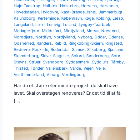
Høje-Taastrup
,
Holbæk
,
Holstebro
,
Horsens
,
Hørsholm
,
Hovedstaden
,
Hvidovre
,
Ikast-Brande
,
Ishøj
,
Jammerbugt
,
Kalundborg
,
Kerteminde
,
København
,
Køge
,
Kolding
,
Læsø
,
Langeland
,
Lejre
,
Lemvig
,
Lolland
,
Lyngby-Taarbæk
,
Mariagerfjord
,
Middelfart
,
Midtjylland
,
Morsø
,
Næstved
,
Norddjurs
,
Nordfyn
,
Nordjylland
,
Nyborg
,
Odder
,
Odense
,
Odsherred
,
Randers
,
Rebild
,
Ringkøbing-Skjern
,
Ringsted
,
Rødovre
,
Roskilde
,
Rudersdal
,
Samsø
,
Silkeborg
,
Sjælland
,
Skanderborg
,
Skive
,
Slagelse
,
Solrød
,
Sønderborg
,
Sorø
,
Stevns
,
Struer
,
Svendborg
,
Syddanmark
,
Syddjurs
,
Tårnby
,
Thisted
,
Tønder
,
Vallensbæk
,
Varde
,
Vejen
,
Vejle
,
Vesthimmerland
,
Viborg
,
Vordingborg
Har du et større eller mindre projekt, du skal have
lavet. Skal overetagen renoveres? Er det tid til at få
[…]