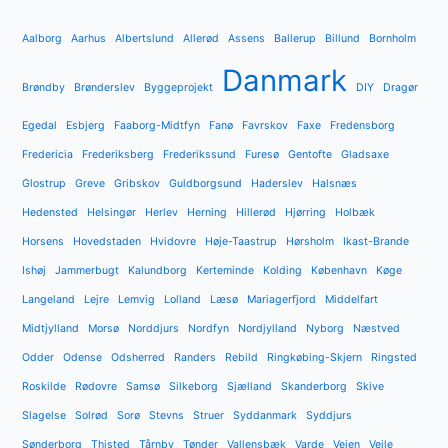
Aalborg
Aarhus
Albertslund
Allerød
Assens
Ballerup
Billund
Bornholm
Danmark
Brøndby
Brønderslev
Byggeprojekt
DIY
Dragør
Egedal
Esbjerg
Faaborg-Midtfyn
Fanø
Favrskov
Faxe
Fredensborg
Fredericia
Frederiksberg
Frederikssund
Furesø
Gentofte
Gladsaxe
Glostrup
Greve
Gribskov
Guldborgsund
Haderslev
Halsnæs
Hedensted
Helsingør
Herlev
Herning
Hillerød
Hjørring
Holbæk
Horsens
Hovedstaden
Hvidovre
Høje-Taastrup
Hørsholm
Ikast-Brande
Ishøj
Jammerbugt
Kalundborg
Kerteminde
Kolding
København
Køge
Langeland
Lejre
Lemvig
Lolland
Læsø
Mariagerfjord
Middelfart
Midtjylland
Morsø
Norddjurs
Nordfyn
Nordjylland
Nyborg
Næstved
Odder
Odense
Odsherred
Randers
Rebild
Ringkøbing-Skjern
Ringsted
Roskilde
Rødovre
Samsø
Silkeborg
Sjælland
Skanderborg
Skive
Slagelse
Solrød
Sorø
Stevns
Struer
Syddanmark
Syddjurs
Sønderborg
Thisted
Tårnby
Tønder
Vallensbæk
Varde
Vejen
Vejle