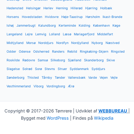
Hedensted
Helsingør
Herlev
Herning
Hillerød
Hjørring
Holbæk
Horsens
Hovedstaden
Hvidovre
Høje-Taastrup
Hørsholm
Ikast-Brande
Ishøj
Jammerbugt
Kalundborg
Kerteminde
Kolding
København
Køge
Langeland
Lejre
Lemvig
Lolland
Læsø
Mariagerfjord
Middelfart
Midtjylland
Morsø
Norddjurs
Nordfyn
Nordjylland
Nyborg
Næstved
Odder
Odense
Odsherred
Randers
Rebild
Ringkøbing-Skjern
Ringsted
Roskilde
Rødovre
Samsø
Silkeborg
Sjælland
Skanderborg
Skive
Slagelse
Solrød
Sorø
Stevns
Struer
Syddanmark
Syddjurs
Sønderborg
Thisted
Tårnby
Tønder
Vallensbæk
Varde
Vejen
Vejle
Vesthimmerland
Viborg
Vordingborg
Ærø
Copyright © 2017-2026 Tømrere | Udviklet af
WEBBUREAU
|
Bygget med
WordPress
| Findes på
Wikipedia