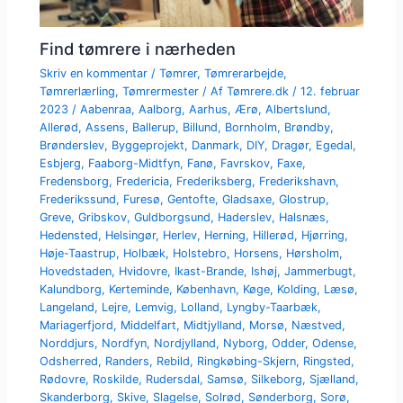
Find tømrere i nærheden
Skriv en kommentar
/
Tømrer
,
Tømrerarbejde
,
Tømrerlærling
,
Tømrermester
/ Af
Tømrere.dk
/
12. februar
2023
/
Aabenraa
,
Aalborg
,
Aarhus
,
Ærø
,
Albertslund
,
Allerød
,
Assens
,
Ballerup
,
Billund
,
Bornholm
,
Brøndby
,
Brønderslev
,
Byggeprojekt
,
Danmark
,
DIY
,
Dragør
,
Egedal
,
Esbjerg
,
Faaborg-Midtfyn
,
Fanø
,
Favrskov
,
Faxe
,
Fredensborg
,
Fredericia
,
Frederiksberg
,
Frederikshavn
,
Frederikssund
,
Furesø
,
Gentofte
,
Gladsaxe
,
Glostrup
,
Greve
,
Gribskov
,
Guldborgsund
,
Haderslev
,
Halsnæs
,
Hedensted
,
Helsingør
,
Herlev
,
Herning
,
Hillerød
,
Hjørring
,
Høje-Taastrup
,
Holbæk
,
Holstebro
,
Horsens
,
Hørsholm
,
Hovedstaden
,
Hvidovre
,
Ikast-Brande
,
Ishøj
,
Jammerbugt
,
Kalundborg
,
Kerteminde
,
København
,
Køge
,
Kolding
,
Læsø
,
Langeland
,
Lejre
,
Lemvig
,
Lolland
,
Lyngby-Taarbæk
,
Mariagerfjord
,
Middelfart
,
Midtjylland
,
Morsø
,
Næstved
,
Norddjurs
,
Nordfyn
,
Nordjylland
,
Nyborg
,
Odder
,
Odense
,
Odsherred
,
Randers
,
Rebild
,
Ringkøbing-Skjern
,
Ringsted
,
Rødovre
,
Roskilde
,
Rudersdal
,
Samsø
,
Silkeborg
,
Sjælland
,
Skanderborg
,
Skive
,
Slagelse
,
Solrød
,
Sønderborg
,
Sorø
,