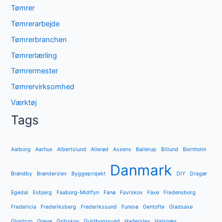
Tømrer
Tømrerarbejde
Tømrerbranchen
Tømrerlærling
Tømrermester
Tømrervirksomhed
Værktøj
Tags
Aalborg
Aarhus
Albertslund
Allerød
Assens
Ballerup
Billund
Bornholm
Danmark
Brøndby
Brønderslev
Byggeprojekt
DIY
Dragør
Egedal
Esbjerg
Faaborg-Midtfyn
Fanø
Favrskov
Faxe
Fredensborg
Fredericia
Frederiksberg
Frederikssund
Furesø
Gentofte
Gladsaxe
Glostrup
Greve
Gribskov
Guldborgsund
Haderslev
Halsnæs