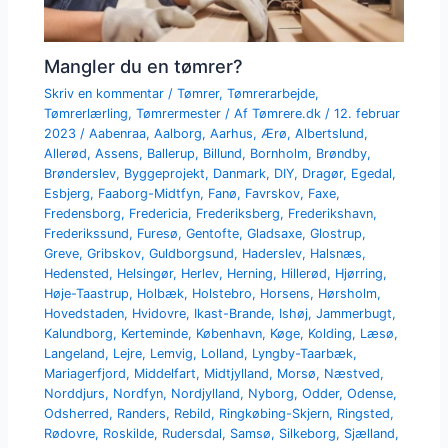
Mangler du en tømrer?
Skriv en kommentar
/
Tømrer
,
Tømrerarbejde
,
Tømrerlærling
,
Tømrermester
/ Af
Tømrere.dk
/
12. februar
2023
/
Aabenraa
,
Aalborg
,
Aarhus
,
Ærø
,
Albertslund
,
Allerød
,
Assens
,
Ballerup
,
Billund
,
Bornholm
,
Brøndby
,
Brønderslev
,
Byggeprojekt
,
Danmark
,
DIY
,
Dragør
,
Egedal
,
Esbjerg
,
Faaborg-Midtfyn
,
Fanø
,
Favrskov
,
Faxe
,
Fredensborg
,
Fredericia
,
Frederiksberg
,
Frederikshavn
,
Frederikssund
,
Furesø
,
Gentofte
,
Gladsaxe
,
Glostrup
,
Greve
,
Gribskov
,
Guldborgsund
,
Haderslev
,
Halsnæs
,
Hedensted
,
Helsingør
,
Herlev
,
Herning
,
Hillerød
,
Hjørring
,
Høje-Taastrup
,
Holbæk
,
Holstebro
,
Horsens
,
Hørsholm
,
Hovedstaden
,
Hvidovre
,
Ikast-Brande
,
Ishøj
,
Jammerbugt
,
Kalundborg
,
Kerteminde
,
København
,
Køge
,
Kolding
,
Læsø
,
Langeland
,
Lejre
,
Lemvig
,
Lolland
,
Lyngby-Taarbæk
,
Mariagerfjord
,
Middelfart
,
Midtjylland
,
Morsø
,
Næstved
,
Norddjurs
,
Nordfyn
,
Nordjylland
,
Nyborg
,
Odder
,
Odense
,
Odsherred
,
Randers
,
Rebild
,
Ringkøbing-Skjern
,
Ringsted
,
Rødovre
,
Roskilde
,
Rudersdal
,
Samsø
,
Silkeborg
,
Sjælland
,