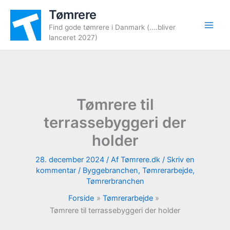
Gå
Tømrere
til
Find gode tømrere i Danmark (....bliver
indholdet
lanceret 2027)
Tømrere til
terrassebyggeri der
holder
28. december 2024
/ Af
Tømrere.dk
/
Skriv en
kommentar
/
Byggebranchen
,
Tømrerarbejde
,
Tømrerbranchen
Forside
Tømrerarbejde
Tømrere til terrassebyggeri der holder