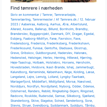
Find tømrere i nærheden
Skriv en kommentar
/
Tømrer
,
Tømrerarbejde
,
Tømrerlærling
,
Tømrermester
/ Af
Tømrere.dk
/
12. februar
2023
/
Aabenraa
,
Aalborg
,
Aarhus
,
Ærø
,
Albertslund
,
Allerød
,
Assens
,
Ballerup
,
Billund
,
Bornholm
,
Brøndby
,
Brønderslev
,
Byggeprojekt
,
Danmark
,
DIY
,
Dragør
,
Egedal
,
Esbjerg
,
Faaborg-Midtfyn
,
Fanø
,
Favrskov
,
Faxe
,
Fredensborg
,
Fredericia
,
Frederiksberg
,
Frederikshavn
,
Frederikssund
,
Furesø
,
Gentofte
,
Gladsaxe
,
Glostrup
,
Greve
,
Gribskov
,
Guldborgsund
,
Haderslev
,
Halsnæs
,
Hedensted
,
Helsingør
,
Herlev
,
Herning
,
Hillerød
,
Hjørring
,
Høje-Taastrup
,
Holbæk
,
Holstebro
,
Horsens
,
Hørsholm
,
Hovedstaden
,
Hvidovre
,
Ikast-Brande
,
Ishøj
,
Jammerbugt
,
Kalundborg
,
Kerteminde
,
København
,
Køge
,
Kolding
,
Læsø
,
Langeland
,
Lejre
,
Lemvig
,
Lolland
,
Lyngby-Taarbæk
,
Mariagerfjord
,
Middelfart
,
Midtjylland
,
Morsø
,
Næstved
,
Norddjurs
,
Nordfyn
,
Nordjylland
,
Nyborg
,
Odder
,
Odense
,
Odsherred
,
Randers
,
Rebild
,
Ringkøbing-Skjern
,
Ringsted
,
Rødovre
,
Roskilde
,
Rudersdal
,
Samsø
,
Silkeborg
,
Sjælland
,
Skanderborg
,
Skive
,
Slagelse
,
Solrød
,
Sønderborg
,
Sorø
,
Stevns
,
Struer
,
Svendborg
,
Syddanmark
,
Syddjurs
,
Tårnby
,