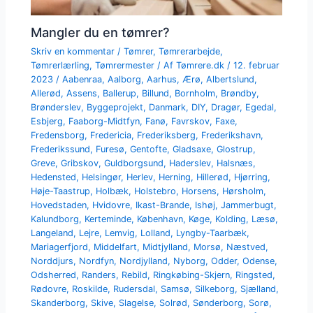
Mangler du en tømrer?
Skriv en kommentar
/
Tømrer
,
Tømrerarbejde
,
Tømrerlærling
,
Tømrermester
/ Af
Tømrere.dk
/
12. februar
2023
/
Aabenraa
,
Aalborg
,
Aarhus
,
Ærø
,
Albertslund
,
Allerød
,
Assens
,
Ballerup
,
Billund
,
Bornholm
,
Brøndby
,
Brønderslev
,
Byggeprojekt
,
Danmark
,
DIY
,
Dragør
,
Egedal
,
Esbjerg
,
Faaborg-Midtfyn
,
Fanø
,
Favrskov
,
Faxe
,
Fredensborg
,
Fredericia
,
Frederiksberg
,
Frederikshavn
,
Frederikssund
,
Furesø
,
Gentofte
,
Gladsaxe
,
Glostrup
,
Greve
,
Gribskov
,
Guldborgsund
,
Haderslev
,
Halsnæs
,
Hedensted
,
Helsingør
,
Herlev
,
Herning
,
Hillerød
,
Hjørring
,
Høje-Taastrup
,
Holbæk
,
Holstebro
,
Horsens
,
Hørsholm
,
Hovedstaden
,
Hvidovre
,
Ikast-Brande
,
Ishøj
,
Jammerbugt
,
Kalundborg
,
Kerteminde
,
København
,
Køge
,
Kolding
,
Læsø
,
Langeland
,
Lejre
,
Lemvig
,
Lolland
,
Lyngby-Taarbæk
,
Mariagerfjord
,
Middelfart
,
Midtjylland
,
Morsø
,
Næstved
,
Norddjurs
,
Nordfyn
,
Nordjylland
,
Nyborg
,
Odder
,
Odense
,
Odsherred
,
Randers
,
Rebild
,
Ringkøbing-Skjern
,
Ringsted
,
Rødovre
,
Roskilde
,
Rudersdal
,
Samsø
,
Silkeborg
,
Sjælland
,
Skanderborg
,
Skive
,
Slagelse
,
Solrød
,
Sønderborg
,
Sorø
,