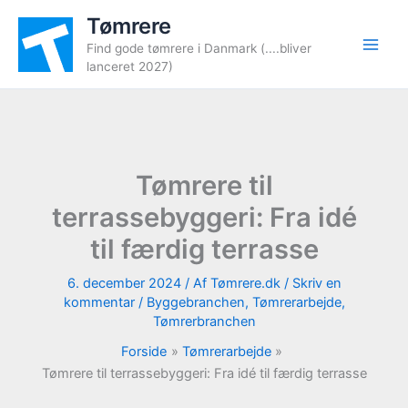
Gå
Tømrere
til
Find gode tømrere i Danmark (....bliver
indholdet
lanceret 2027)
Tømrere til
terrassebyggeri: Fra idé
til færdig terrasse
6. december 2024
/ Af
Tømrere.dk
/
Skriv en
kommentar
/
Byggebranchen
,
Tømrerarbejde
,
Tømrerbranchen
Forside
Tømrerarbejde
Tømrere til terrassebyggeri: Fra idé til færdig terrasse