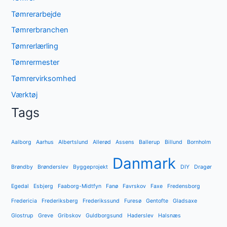
Tømrerarbejde
Tømrerbranchen
Tømrerlærling
Tømrermester
Tømrervirksomhed
Værktøj
Tags
Aalborg
Aarhus
Albertslund
Allerød
Assens
Ballerup
Billund
Bornholm
Danmark
Brøndby
Brønderslev
Byggeprojekt
DIY
Dragør
Egedal
Esbjerg
Faaborg-Midtfyn
Fanø
Favrskov
Faxe
Fredensborg
Fredericia
Frederiksberg
Frederikssund
Furesø
Gentofte
Gladsaxe
Glostrup
Greve
Gribskov
Guldborgsund
Haderslev
Halsnæs