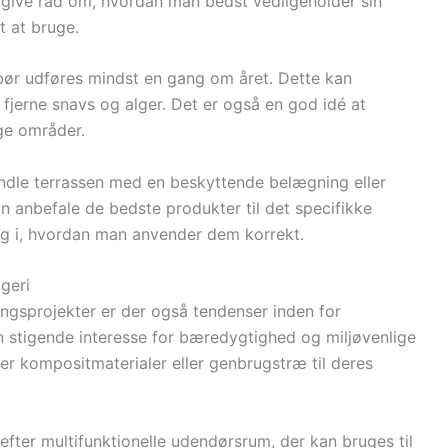
 give råd om, hvordan man bedst vedligeholder sin
t at bruge.
ør udføres mindst en gang om året. Dette kan
 fjerne snavs og alger. Det er også en god idé at
ige områder.
dle terrassen med en beskyttende belægning eller
an anbefale de bedste produkter til det specifikke
ing i, hvordan man anvender dem korrekt.
geri
sprojekter er der også tendenser inden for
En stigende interesse for bæredygtighed og miljøvenlige
ælger kompositmaterialer eller genbrugstræ til deres
fter multifunktionelle udendørsrum, der kan bruges til