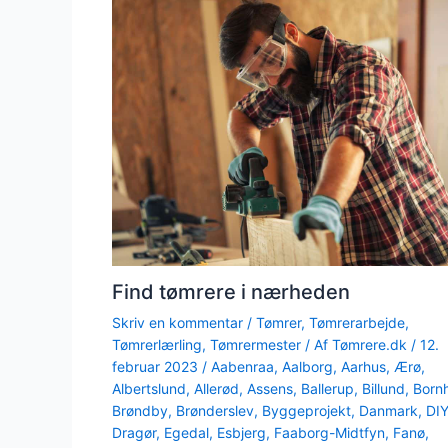
Find tømrere i nærheden
Skriv en kommentar
/
Tømrer
,
Tømrerarbejde
,
Tømrerlærling
,
Tømrermester
/ Af
Tømrere.dk
/
12.
februar 2023
/
Aabenraa
,
Aalborg
,
Aarhus
,
Ærø
,
Albertslund
,
Allerød
,
Assens
,
Ballerup
,
Billund
,
Born
Brøndby
,
Brønderslev
,
Byggeprojekt
,
Danmark
,
DI
Dragør
,
Egedal
,
Esbjerg
,
Faaborg-Midtfyn
,
Fanø
,