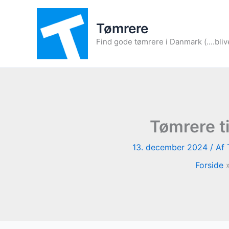
Gå
til
Tømrere
indholdet
Find gode tømrere i Danmark (....bliv
Tømrere ti
13. december 2024
/ Af
Forside