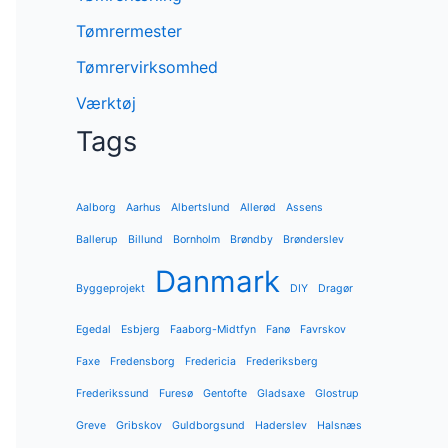
Tømrermester
Tømrervirksomhed
Værktøj
Tags
Aalborg
Aarhus
Albertslund
Allerød
Assens
Ballerup
Billund
Bornholm
Brøndby
Brønderslev
Danmark
Byggeprojekt
DIY
Dragør
Egedal
Esbjerg
Faaborg-Midtfyn
Fanø
Favrskov
Faxe
Fredensborg
Fredericia
Frederiksberg
Frederikssund
Furesø
Gentofte
Gladsaxe
Glostrup
Greve
Gribskov
Guldborgsund
Haderslev
Halsnæs