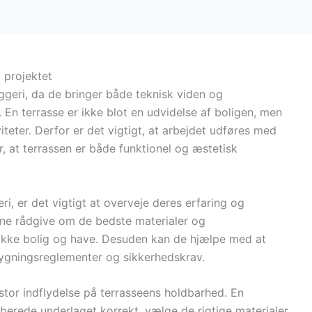
i projektet
yggeri, da de bringer både teknisk viden og
n terrasse er ikke blot en udvidelse af boligen, men
iteter. Derfor er det vigtigt, at arbejdet udføres med
r, at terrassen er både funktionel og æstetisk
i, er det vigtigt at overveje deres erfaring og
unne rådgive om de bedste materialer og
fikke bolig og have. Desuden kan de hjælpe med at
 bygningsreglementer og sikkerhedskrav.
stor indflydelse på terrasseens holdbarhed. En
forberede underlaget korrekt, vælge de rigtige materialer