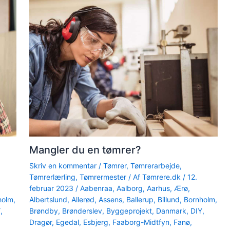
Mangler du en tømrer?
Skriv en kommentar
/
Tømrer
,
Tømrerarbejde
,
Tømrerlærling
,
Tømrermester
/ Af
Tømrere.dk
/
12.
februar 2023
/
Aabenraa
,
Aalborg
,
Aarhus
,
Ærø
,
holm
,
Albertslund
,
Allerød
,
Assens
,
Ballerup
,
Billund
,
Bornholm
,
Y
,
Brøndby
,
Brønderslev
,
Byggeprojekt
,
Danmark
,
DIY
,
Dragør
,
Egedal
,
Esbjerg
,
Faaborg-Midtfyn
,
Fanø
,