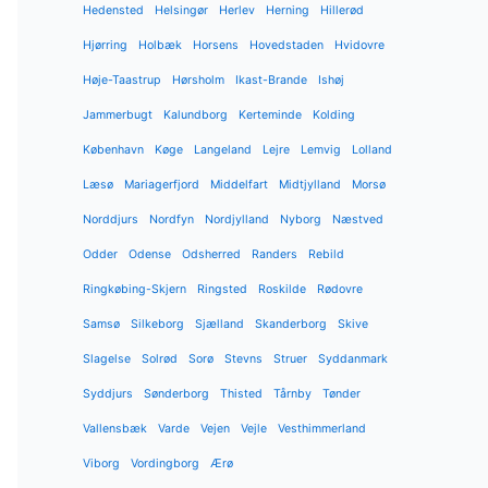
Hedensted
Helsingør
Herlev
Herning
Hillerød
Hjørring
Holbæk
Horsens
Hovedstaden
Hvidovre
Høje-Taastrup
Hørsholm
Ikast-Brande
Ishøj
Jammerbugt
Kalundborg
Kerteminde
Kolding
København
Køge
Langeland
Lejre
Lemvig
Lolland
Læsø
Mariagerfjord
Middelfart
Midtjylland
Morsø
Norddjurs
Nordfyn
Nordjylland
Nyborg
Næstved
Odder
Odense
Odsherred
Randers
Rebild
Ringkøbing-Skjern
Ringsted
Roskilde
Rødovre
Samsø
Silkeborg
Sjælland
Skanderborg
Skive
Slagelse
Solrød
Sorø
Stevns
Struer
Syddanmark
Syddjurs
Sønderborg
Thisted
Tårnby
Tønder
Vallensbæk
Varde
Vejen
Vejle
Vesthimmerland
Viborg
Vordingborg
Ærø