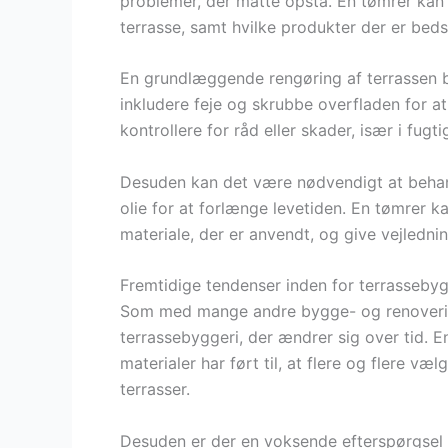
problemer, der måtte opstå. En tømrer kan
terrasse, samt hvilke produkter der er beds
En grundlæggende rengøring af terrassen b
inkludere feje og skrubbe overfladen for at
kontrollere for råd eller skader, især i fugt
Desuden kan det være nødvendigt at behan
olie for at forlænge levetiden. En tømrer k
materiale, der er anvendt, og give vejledn
Fremtidige tendenser inden for terrassebyg
Som med mange andre bygge- og renovering
terrassebyggeri, der ændrer sig over tid. 
materialer har ført til, at flere og flere v
terrasser.
Desuden er der en voksende efterspørgsel e