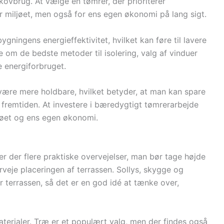
kovbrug. At vælge en tømrer, der prioriterer
 miljøet, men også for ens egen økonomi på lang sigt.
ningens energieffektivitet, hvilket kan føre til lavere
 om de bedste metoder til isolering, valg af vinduer
e energiforbruget.
ære mere holdbare, hvilket betyder, at man kan spare
 fremtiden. At investere i bæredygtigt tømrerarbejde
ljøet og ens egen økonomi.
r der flere praktiske overvejelser, man bør tage højde
erveje placeringen af terrassen. Sollys, skygge og
 terrassen, så det er en god idé at tænke over,
terialer. Træ er et populært valg, men der findes også