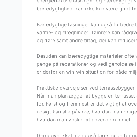
energieffektive løsninger og bæredygtigt s
bæredygtighed, kan ikke kun være godt for
Bæredygtige løsninger kan også forbedre byg
varme- og elregninger. Tømrere kan rådgive
og døre samt andre tiltag, der kan reducer
Desuden kan bæredygtige materialer ofte v
penge på reparationer og vedligeholdelse i
er derfor en win-win situation for både mi
Praktiske overvejelser ved terrassebyggeri
Når man planlægger at bygge en terrasse, e
for. Først og fremmest er det vigtigt at ov
udsigt kan alle påvirke, hvordan man bruger
hvordan man ønsker at anvende rummet.
Derudover skal man også tage højde for ma