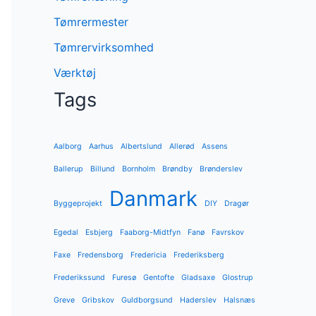
Tømrermester
Tømrervirksomhed
Værktøj
Tags
Aalborg
Aarhus
Albertslund
Allerød
Assens
Ballerup
Billund
Bornholm
Brøndby
Brønderslev
Danmark
Byggeprojekt
DIY
Dragør
Egedal
Esbjerg
Faaborg-Midtfyn
Fanø
Favrskov
Faxe
Fredensborg
Fredericia
Frederiksberg
Frederikssund
Furesø
Gentofte
Gladsaxe
Glostrup
Greve
Gribskov
Guldborgsund
Haderslev
Halsnæs