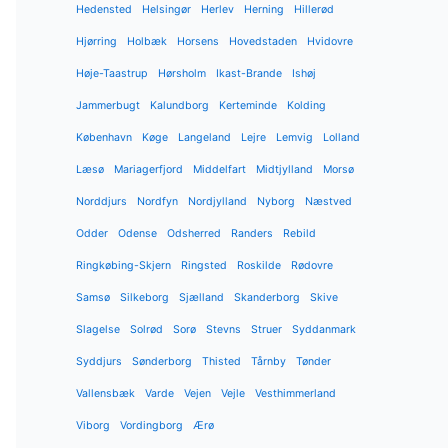
Hedensted
Helsingør
Herlev
Herning
Hillerød
Hjørring
Holbæk
Horsens
Hovedstaden
Hvidovre
Høje-Taastrup
Hørsholm
Ikast-Brande
Ishøj
Jammerbugt
Kalundborg
Kerteminde
Kolding
København
Køge
Langeland
Lejre
Lemvig
Lolland
Læsø
Mariagerfjord
Middelfart
Midtjylland
Morsø
Norddjurs
Nordfyn
Nordjylland
Nyborg
Næstved
Odder
Odense
Odsherred
Randers
Rebild
Ringkøbing-Skjern
Ringsted
Roskilde
Rødovre
Samsø
Silkeborg
Sjælland
Skanderborg
Skive
Slagelse
Solrød
Sorø
Stevns
Struer
Syddanmark
Syddjurs
Sønderborg
Thisted
Tårnby
Tønder
Vallensbæk
Varde
Vejen
Vejle
Vesthimmerland
Viborg
Vordingborg
Ærø