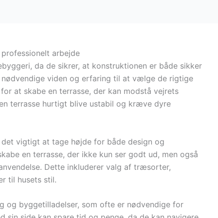
 professionelt arbejde
ebyggeri, da de sikrer, at konstruktionen er både sikker
 nødvendige viden og erfaring til at vælge de rigtige
t for at skabe en terrasse, der kan modstå vejrets
 en terrasse hurtigt blive ustabil og kræve dyre
 det vigtigt at tage højde for både design og
skabe en terrasse, der ikke kun ser godt ud, men også
anvendelse. Dette inkluderer valg af træsorter,
til husets stil.
 og byggetilladelser, som ofte er nødvendige for
ed sin side kan spare tid og penge, da de kan navigere