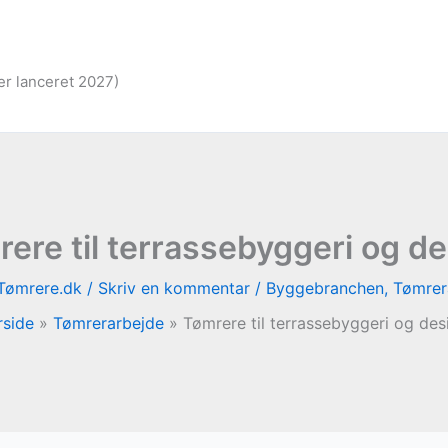
er lanceret 2027)
ere til terrassebyggeri og d
Tømrere.dk
/
Skriv en kommentar
/
Byggebranchen
,
Tømrer
rside
Tømrerarbejde
Tømrere til terrassebyggeri og des