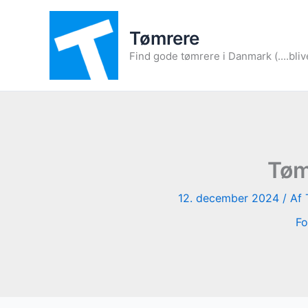
Gå
til
Tømrere
indholdet
Find gode tømrere i Danmark (....bliv
Tøm
12. december 2024
/ Af
Fo