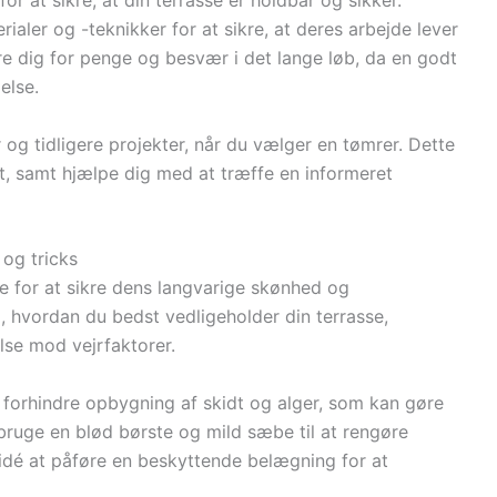
or at sikre, at din terrasse er holdbar og sikker.
ialer og -teknikker for at sikre, at deres arbejde lever
are dig for penge og besvær i det lange løb, da en godt
else.
 og tidligere projekter, når du vælger en tømrer. Dette
et, samt hjælpe dig med at træffe en informeret
 og tricks
de for at sikre dens langvarige skønhed og
, hvordan du bedst vedligeholder din terrasse,
lse mod vejrfaktorer.
 forhindre opbygning af skidt og alger, som kan gøre
 bruge en blød børste og mild sæbe til at rengøre
dé at påføre en beskyttende belægning for at