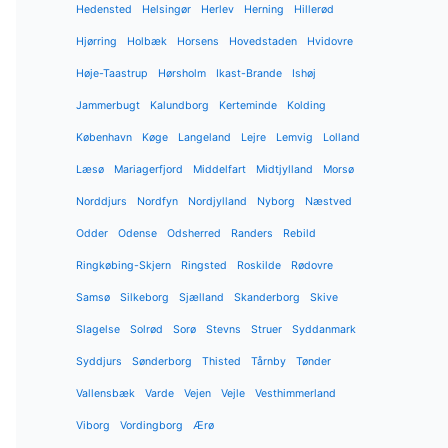
Hedensted
Helsingør
Herlev
Herning
Hillerød
Hjørring
Holbæk
Horsens
Hovedstaden
Hvidovre
Høje-Taastrup
Hørsholm
Ikast-Brande
Ishøj
Jammerbugt
Kalundborg
Kerteminde
Kolding
København
Køge
Langeland
Lejre
Lemvig
Lolland
Læsø
Mariagerfjord
Middelfart
Midtjylland
Morsø
Norddjurs
Nordfyn
Nordjylland
Nyborg
Næstved
Odder
Odense
Odsherred
Randers
Rebild
Ringkøbing-Skjern
Ringsted
Roskilde
Rødovre
Samsø
Silkeborg
Sjælland
Skanderborg
Skive
Slagelse
Solrød
Sorø
Stevns
Struer
Syddanmark
Syddjurs
Sønderborg
Thisted
Tårnby
Tønder
Vallensbæk
Varde
Vejen
Vejle
Vesthimmerland
Viborg
Vordingborg
Ærø