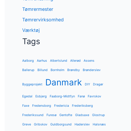
Tømrermester
Tømrervirksomhed
Værktøj
Tags
Aalborg
Aarhus
Albertslund
Allerød
Assens
Ballerup
Billund
Bornholm
Brøndby
Brønderslev
Danmark
Byggeprojekt
DIY
Dragør
Egedal
Esbjerg
Faaborg-Midtfyn
Fanø
Favrskov
Faxe
Fredensborg
Fredericia
Frederiksberg
Frederikssund
Furesø
Gentofte
Gladsaxe
Glostrup
Greve
Gribskov
Guldborgsund
Haderslev
Halsnæs