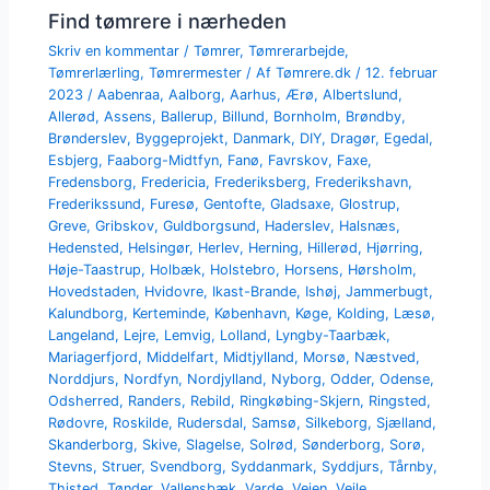
Find tømrere i nærheden
Skriv en kommentar
/
Tømrer
,
Tømrerarbejde
,
Tømrerlærling
,
Tømrermester
/ Af
Tømrere.dk
/
12. februar
2023
/
Aabenraa
,
Aalborg
,
Aarhus
,
Ærø
,
Albertslund
,
Allerød
,
Assens
,
Ballerup
,
Billund
,
Bornholm
,
Brøndby
,
Brønderslev
,
Byggeprojekt
,
Danmark
,
DIY
,
Dragør
,
Egedal
,
Esbjerg
,
Faaborg-Midtfyn
,
Fanø
,
Favrskov
,
Faxe
,
Fredensborg
,
Fredericia
,
Frederiksberg
,
Frederikshavn
,
Frederikssund
,
Furesø
,
Gentofte
,
Gladsaxe
,
Glostrup
,
Greve
,
Gribskov
,
Guldborgsund
,
Haderslev
,
Halsnæs
,
Hedensted
,
Helsingør
,
Herlev
,
Herning
,
Hillerød
,
Hjørring
,
Høje-Taastrup
,
Holbæk
,
Holstebro
,
Horsens
,
Hørsholm
,
Hovedstaden
,
Hvidovre
,
Ikast-Brande
,
Ishøj
,
Jammerbugt
,
Kalundborg
,
Kerteminde
,
København
,
Køge
,
Kolding
,
Læsø
,
Langeland
,
Lejre
,
Lemvig
,
Lolland
,
Lyngby-Taarbæk
,
Mariagerfjord
,
Middelfart
,
Midtjylland
,
Morsø
,
Næstved
,
Norddjurs
,
Nordfyn
,
Nordjylland
,
Nyborg
,
Odder
,
Odense
,
Odsherred
,
Randers
,
Rebild
,
Ringkøbing-Skjern
,
Ringsted
,
Rødovre
,
Roskilde
,
Rudersdal
,
Samsø
,
Silkeborg
,
Sjælland
,
Skanderborg
,
Skive
,
Slagelse
,
Solrød
,
Sønderborg
,
Sorø
,
Stevns
,
Struer
,
Svendborg
,
Syddanmark
,
Syddjurs
,
Tårnby
,
Thisted
,
Tønder
,
Vallensbæk
,
Varde
,
Vejen
,
Vejle
,