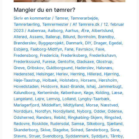
Mangler du en tømrer?
Skriv en kommentar
/
Tømrer
,
Tømrerarbejde
,
Tømrerlærling
,
Tømrermester
/ Af
Tømrere.dk
/
12. februar
2023
/
Aabenraa
,
Aalborg
,
Aarhus
,
Ærø
,
Albertslund
,
Allerød
,
Assens
,
Ballerup
,
Billund
,
Bornholm
,
Brøndby
,
Brønderslev
,
Byggeprojekt
,
Danmark
,
DIY
,
Dragør
,
Egedal
,
Esbjerg
,
Faaborg-Midtfyn
,
Fanø
,
Favrskov
,
Faxe
,
Fredensborg
,
Fredericia
,
Frederiksberg
,
Frederikshavn
,
Frederikssund
,
Furesø
,
Gentofte
,
Gladsaxe
,
Glostrup
,
Greve
,
Gribskov
,
Guldborgsund
,
Haderslev
,
Halsnæs
,
Hedensted
,
Helsingør
,
Herlev
,
Herning
,
Hillerød
,
Hjørring
,
Høje-Taastrup
,
Holbæk
,
Holstebro
,
Horsens
,
Hørsholm
,
Hovedstaden
,
Hvidovre
,
Ikast-Brande
,
Ishøj
,
Jammerbugt
,
Kalundborg
,
Kerteminde
,
København
,
Køge
,
Kolding
,
Læsø
,
Langeland
,
Lejre
,
Lemvig
,
Lolland
,
Lyngby-Taarbæk
,
Mariagerfjord
,
Middelfart
,
Midtjylland
,
Morsø
,
Næstved
,
Norddjurs
,
Nordfyn
,
Nordjylland
,
Nyborg
,
Odder
,
Odense
,
Odsherred
,
Randers
,
Rebild
,
Ringkøbing-Skjern
,
Ringsted
,
Rødovre
,
Roskilde
,
Rudersdal
,
Samsø
,
Silkeborg
,
Sjælland
,
Skanderborg
,
Skive
,
Slagelse
,
Solrød
,
Sønderborg
,
Sorø
,
Stevns
,
Struer
,
Svendborg
,
Syddanmark
,
Syddjurs
,
Tårnby
,