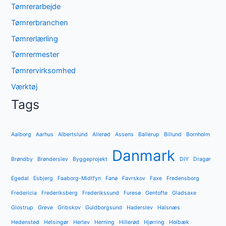
Tømrerarbejde
Tømrerbranchen
Tømrerlærling
Tømrermester
Tømrervirksomhed
Værktøj
Tags
Aalborg
Aarhus
Albertslund
Allerød
Assens
Ballerup
Billund
Bornholm
Danmark
Brøndby
Brønderslev
Byggeprojekt
DIY
Dragør
Egedal
Esbjerg
Faaborg-Midtfyn
Fanø
Favrskov
Faxe
Fredensborg
Fredericia
Frederiksberg
Frederikssund
Furesø
Gentofte
Gladsaxe
Glostrup
Greve
Gribskov
Guldborgsund
Haderslev
Halsnæs
Hedensted
Helsingør
Herlev
Herning
Hillerød
Hjørring
Holbæk