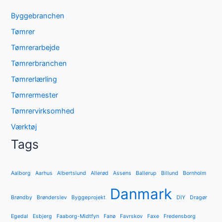
Byggebranchen
Tømrer
Tømrerarbejde
Tømrerbranchen
Tømrerlærling
Tømrermester
Tømrervirksomhed
Værktøj
Tags
Aalborg
Aarhus
Albertslund
Allerød
Assens
Ballerup
Billund
Bornholm
Danmark
Brøndby
Brønderslev
Byggeprojekt
DIY
Dragør
Egedal
Esbjerg
Faaborg-Midtfyn
Fanø
Favrskov
Faxe
Fredensborg