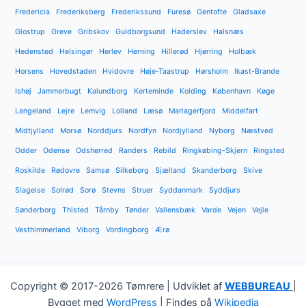
Fredericia
Frederiksberg
Frederikssund
Furesø
Gentofte
Gladsaxe
Glostrup
Greve
Gribskov
Guldborgsund
Haderslev
Halsnæs
Hedensted
Helsingør
Herlev
Herning
Hillerød
Hjørring
Holbæk
Horsens
Hovedstaden
Hvidovre
Høje-Taastrup
Hørsholm
Ikast-Brande
Ishøj
Jammerbugt
Kalundborg
Kerteminde
Kolding
København
Køge
Langeland
Lejre
Lemvig
Lolland
Læsø
Mariagerfjord
Middelfart
Midtjylland
Morsø
Norddjurs
Nordfyn
Nordjylland
Nyborg
Næstved
Odder
Odense
Odsherred
Randers
Rebild
Ringkøbing-Skjern
Ringsted
Roskilde
Rødovre
Samsø
Silkeborg
Sjælland
Skanderborg
Skive
Slagelse
Solrød
Sorø
Stevns
Struer
Syddanmark
Syddjurs
Sønderborg
Thisted
Tårnby
Tønder
Vallensbæk
Varde
Vejen
Vejle
Vesthimmerland
Viborg
Vordingborg
Ærø
Copyright © 2017-2026 Tømrere | Udviklet af
WEBBUREAU
|
Bygget med
WordPress
| Findes på
Wikipedia