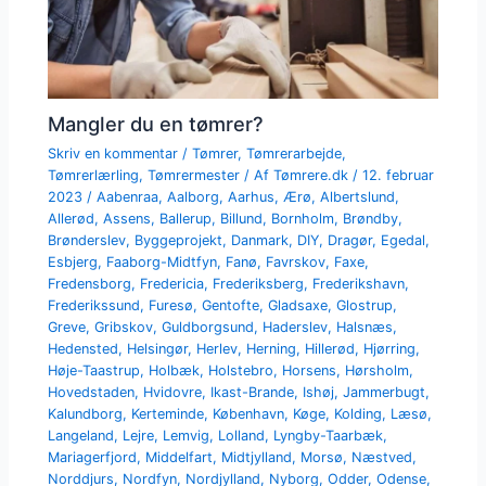
Mangler du en tømrer?
Skriv en kommentar
/
Tømrer
,
Tømrerarbejde
,
Tømrerlærling
,
Tømrermester
/ Af
Tømrere.dk
/
12. februar
2023
/
Aabenraa
,
Aalborg
,
Aarhus
,
Ærø
,
Albertslund
,
Allerød
,
Assens
,
Ballerup
,
Billund
,
Bornholm
,
Brøndby
,
Brønderslev
,
Byggeprojekt
,
Danmark
,
DIY
,
Dragør
,
Egedal
,
Esbjerg
,
Faaborg-Midtfyn
,
Fanø
,
Favrskov
,
Faxe
,
Fredensborg
,
Fredericia
,
Frederiksberg
,
Frederikshavn
,
Frederikssund
,
Furesø
,
Gentofte
,
Gladsaxe
,
Glostrup
,
Greve
,
Gribskov
,
Guldborgsund
,
Haderslev
,
Halsnæs
,
Hedensted
,
Helsingør
,
Herlev
,
Herning
,
Hillerød
,
Hjørring
,
Høje-Taastrup
,
Holbæk
,
Holstebro
,
Horsens
,
Hørsholm
,
Hovedstaden
,
Hvidovre
,
Ikast-Brande
,
Ishøj
,
Jammerbugt
,
Kalundborg
,
Kerteminde
,
København
,
Køge
,
Kolding
,
Læsø
,
Langeland
,
Lejre
,
Lemvig
,
Lolland
,
Lyngby-Taarbæk
,
Mariagerfjord
,
Middelfart
,
Midtjylland
,
Morsø
,
Næstved
,
Norddjurs
,
Nordfyn
,
Nordjylland
,
Nyborg
,
Odder
,
Odense
,