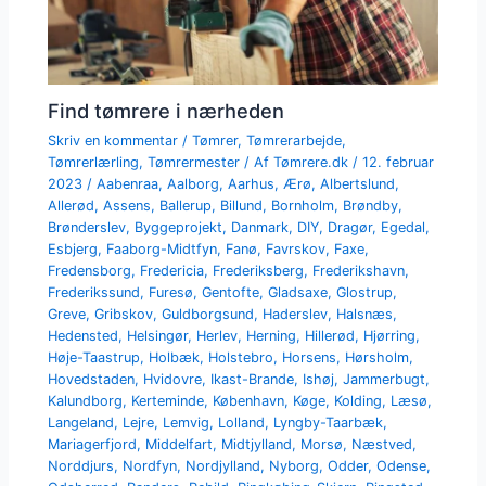
Find tømrere i nærheden
Skriv en kommentar
/
Tømrer
,
Tømrerarbejde
,
Tømrerlærling
,
Tømrermester
/ Af
Tømrere.dk
/
12. februar
2023
/
Aabenraa
,
Aalborg
,
Aarhus
,
Ærø
,
Albertslund
,
Allerød
,
Assens
,
Ballerup
,
Billund
,
Bornholm
,
Brøndby
,
Brønderslev
,
Byggeprojekt
,
Danmark
,
DIY
,
Dragør
,
Egedal
,
Esbjerg
,
Faaborg-Midtfyn
,
Fanø
,
Favrskov
,
Faxe
,
Fredensborg
,
Fredericia
,
Frederiksberg
,
Frederikshavn
,
Frederikssund
,
Furesø
,
Gentofte
,
Gladsaxe
,
Glostrup
,
Greve
,
Gribskov
,
Guldborgsund
,
Haderslev
,
Halsnæs
,
Hedensted
,
Helsingør
,
Herlev
,
Herning
,
Hillerød
,
Hjørring
,
Høje-Taastrup
,
Holbæk
,
Holstebro
,
Horsens
,
Hørsholm
,
Hovedstaden
,
Hvidovre
,
Ikast-Brande
,
Ishøj
,
Jammerbugt
,
Kalundborg
,
Kerteminde
,
København
,
Køge
,
Kolding
,
Læsø
,
Langeland
,
Lejre
,
Lemvig
,
Lolland
,
Lyngby-Taarbæk
,
Mariagerfjord
,
Middelfart
,
Midtjylland
,
Morsø
,
Næstved
,
Norddjurs
,
Nordfyn
,
Nordjylland
,
Nyborg
,
Odder
,
Odense
,