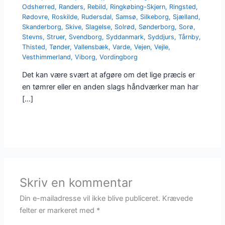
Odsherred
,
Randers
,
Rebild
,
Ringkøbing-Skjern
,
Ringsted
,
Rødovre
,
Roskilde
,
Rudersdal
,
Samsø
,
Silkeborg
,
Sjælland
,
Skanderborg
,
Skive
,
Slagelse
,
Solrød
,
Sønderborg
,
Sorø
,
Stevns
,
Struer
,
Svendborg
,
Syddanmark
,
Syddjurs
,
Tårnby
,
Thisted
,
Tønder
,
Vallensbæk
,
Varde
,
Vejen
,
Vejle
,
Vesthimmerland
,
Viborg
,
Vordingborg
Det kan være svært at afgøre om det lige præcis er
en tømrer eller en anden slags håndværker man har
[…]
Skriv en kommentar
Din e-mailadresse vil ikke blive publiceret.
Krævede
felter er markeret med
*