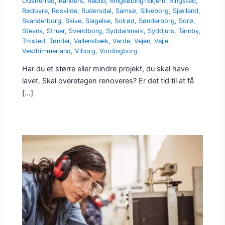
Odsherred
,
Randers
,
Rebild
,
Ringkøbing-Skjern
,
Ringsted
,
Rødovre
,
Roskilde
,
Rudersdal
,
Samsø
,
Silkeborg
,
Sjælland
,
Skanderborg
,
Skive
,
Slagelse
,
Solrød
,
Sønderborg
,
Sorø
,
Stevns
,
Struer
,
Svendborg
,
Syddanmark
,
Syddjurs
,
Tårnby
,
Thisted
,
Tønder
,
Vallensbæk
,
Varde
,
Vejen
,
Vejle
,
Vesthimmerland
,
Viborg
,
Vordingborg
Har du et større eller mindre projekt, du skal have
lavet. Skal overetagen renoveres? Er det tid til at få
[…]