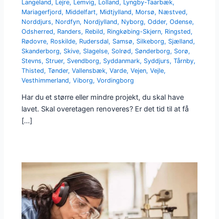
Langeland
,
Lejre
,
Lemvig
,
Lolland
,
Lyngby-Taarbæk
,
Mariagerfjord
,
Middelfart
,
Midtjylland
,
Morsø
,
Næstved
,
Norddjurs
,
Nordfyn
,
Nordjylland
,
Nyborg
,
Odder
,
Odense
,
Odsherred
,
Randers
,
Rebild
,
Ringkøbing-Skjern
,
Ringsted
,
Rødovre
,
Roskilde
,
Rudersdal
,
Samsø
,
Silkeborg
,
Sjælland
,
Skanderborg
,
Skive
,
Slagelse
,
Solrød
,
Sønderborg
,
Sorø
,
Stevns
,
Struer
,
Svendborg
,
Syddanmark
,
Syddjurs
,
Tårnby
,
Thisted
,
Tønder
,
Vallensbæk
,
Varde
,
Vejen
,
Vejle
,
Vesthimmerland
,
Viborg
,
Vordingborg
Har du et større eller mindre projekt, du skal have
lavet. Skal overetagen renoveres? Er det tid til at få
[…]