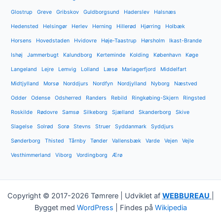
Glostrup
Greve
Gribskov
Guldborgsund
Haderslev
Halsnæs
Hedensted
Helsingør
Herlev
Herning
Hillerød
Hjørring
Holbæk
Horsens
Hovedstaden
Hvidovre
Høje-Taastrup
Hørsholm
Ikast-Brande
Ishøj
Jammerbugt
Kalundborg
Kerteminde
Kolding
København
Køge
Langeland
Lejre
Lemvig
Lolland
Læsø
Mariagerfjord
Middelfart
Midtjylland
Morsø
Norddjurs
Nordfyn
Nordjylland
Nyborg
Næstved
Odder
Odense
Odsherred
Randers
Rebild
Ringkøbing-Skjern
Ringsted
Roskilde
Rødovre
Samsø
Silkeborg
Sjælland
Skanderborg
Skive
Slagelse
Solrød
Sorø
Stevns
Struer
Syddanmark
Syddjurs
Sønderborg
Thisted
Tårnby
Tønder
Vallensbæk
Varde
Vejen
Vejle
Vesthimmerland
Viborg
Vordingborg
Ærø
Copyright © 2017-2026 Tømrere | Udviklet af
WEBBUREAU
|
Bygget med
WordPress
| Findes på
Wikipedia