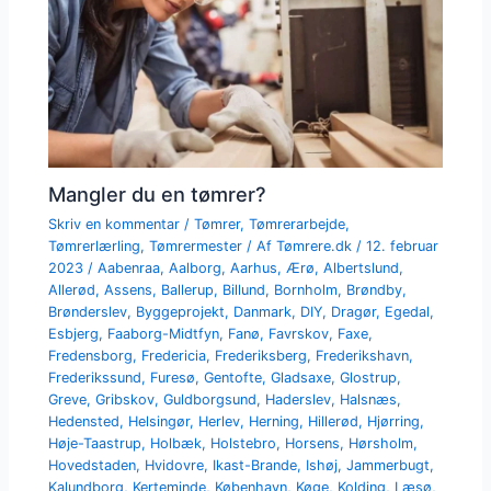
Mangler du en tømrer?
Skriv en kommentar
/
Tømrer
,
Tømrerarbejde
,
Tømrerlærling
,
Tømrermester
/ Af
Tømrere.dk
/
12. februar
2023
/
Aabenraa
,
Aalborg
,
Aarhus
,
Ærø
,
Albertslund
,
Allerød
,
Assens
,
Ballerup
,
Billund
,
Bornholm
,
Brøndby
,
Brønderslev
,
Byggeprojekt
,
Danmark
,
DIY
,
Dragør
,
Egedal
,
Esbjerg
,
Faaborg-Midtfyn
,
Fanø
,
Favrskov
,
Faxe
,
Fredensborg
,
Fredericia
,
Frederiksberg
,
Frederikshavn
,
Frederikssund
,
Furesø
,
Gentofte
,
Gladsaxe
,
Glostrup
,
Greve
,
Gribskov
,
Guldborgsund
,
Haderslev
,
Halsnæs
,
Hedensted
,
Helsingør
,
Herlev
,
Herning
,
Hillerød
,
Hjørring
,
Høje-Taastrup
,
Holbæk
,
Holstebro
,
Horsens
,
Hørsholm
,
Hovedstaden
,
Hvidovre
,
Ikast-Brande
,
Ishøj
,
Jammerbugt
,
Kalundborg
,
Kerteminde
,
København
,
Køge
,
Kolding
,
Læsø
,