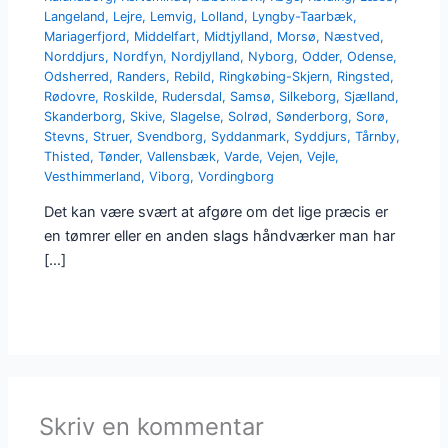
Langeland
,
Lejre
,
Lemvig
,
Lolland
,
Lyngby-Taarbæk
,
Mariagerfjord
,
Middelfart
,
Midtjylland
,
Morsø
,
Næstved
,
Norddjurs
,
Nordfyn
,
Nordjylland
,
Nyborg
,
Odder
,
Odense
,
Odsherred
,
Randers
,
Rebild
,
Ringkøbing-Skjern
,
Ringsted
,
Rødovre
,
Roskilde
,
Rudersdal
,
Samsø
,
Silkeborg
,
Sjælland
,
Skanderborg
,
Skive
,
Slagelse
,
Solrød
,
Sønderborg
,
Sorø
,
Stevns
,
Struer
,
Svendborg
,
Syddanmark
,
Syddjurs
,
Tårnby
,
Thisted
,
Tønder
,
Vallensbæk
,
Varde
,
Vejen
,
Vejle
,
Vesthimmerland
,
Viborg
,
Vordingborg
Det kan være svært at afgøre om det lige præcis er
en tømrer eller en anden slags håndværker man har
[…]
Skriv en kommentar