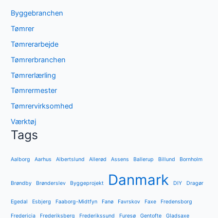
Byggebranchen
Tømrer
Tømrerarbejde
Tømrerbranchen
Tømrerlærling
Tømrermester
Tømrervirksomhed
Værktøj
Tags
Aalborg
Aarhus
Albertslund
Allerød
Assens
Ballerup
Billund
Bornholm
Danmark
Brøndby
Brønderslev
Byggeprojekt
DIY
Dragør
Egedal
Esbjerg
Faaborg-Midtfyn
Fanø
Favrskov
Faxe
Fredensborg
Fredericia
Frederiksberg
Frederikssund
Furesø
Gentofte
Gladsaxe