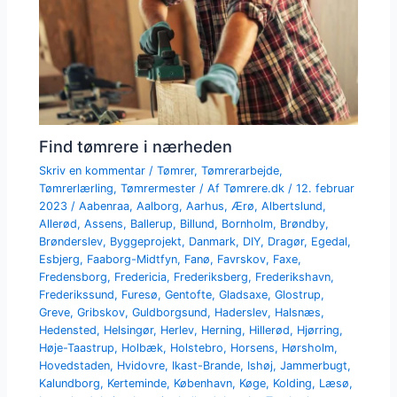
Find tømrere i nærheden
Skriv en kommentar
/
Tømrer
,
Tømrerarbejde
,
Tømrerlærling
,
Tømrermester
/ Af
Tømrere.dk
/
12. februar
2023
/
Aabenraa
,
Aalborg
,
Aarhus
,
Ærø
,
Albertslund
,
Allerød
,
Assens
,
Ballerup
,
Billund
,
Bornholm
,
Brøndby
,
Brønderslev
,
Byggeprojekt
,
Danmark
,
DIY
,
Dragør
,
Egedal
,
Esbjerg
,
Faaborg-Midtfyn
,
Fanø
,
Favrskov
,
Faxe
,
Fredensborg
,
Fredericia
,
Frederiksberg
,
Frederikshavn
,
Frederikssund
,
Furesø
,
Gentofte
,
Gladsaxe
,
Glostrup
,
Greve
,
Gribskov
,
Guldborgsund
,
Haderslev
,
Halsnæs
,
Hedensted
,
Helsingør
,
Herlev
,
Herning
,
Hillerød
,
Hjørring
,
Høje-Taastrup
,
Holbæk
,
Holstebro
,
Horsens
,
Hørsholm
,
Hovedstaden
,
Hvidovre
,
Ikast-Brande
,
Ishøj
,
Jammerbugt
,
Kalundborg
,
Kerteminde
,
København
,
Køge
,
Kolding
,
Læsø
,