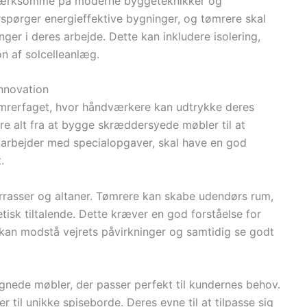
pmærksomme på moderne byggeteknikker og
spørger energieffektive bygninger, og tømrere skal
nger i deres arbejde. Dette kan inkludere isolering,
on af solcelleanlæg.
innovation
mrerfaget, hvor håndværkere kan udtrykke deres
ere alt fra at bygge skræddersyede møbler til at
r arbejder med specialopgaver, skal have en god
.
rrasser og altaner. Tømrere kan skabe udendørs rum,
tisk tiltalende. Dette kræver en god forståelse for
 kan modstå vejrets påvirkninger og samtidig se godt
nede møbler, der passer perfekt til kundernes behov.
r til unikke spiseborde. Deres evne til at tilpasse sig