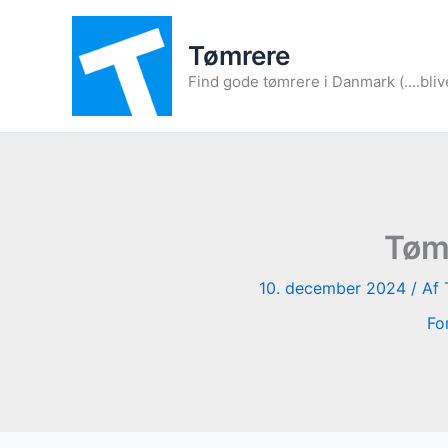
Gå
til
Tømrere
indholdet
Find gode tømrere i Danmark (....bliv
Tømr
10. december 2024
/ Af
Fo