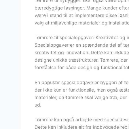
Tømrere til nybyggeri skal også være o
bæredygtige løsninger. Mange kunder efter
være i stand til at implementere disse løsni
valg af miljøvenlige materialer og installati
Tømrere til specialopgaver: Kreativitet og 
Specialopgaver er en spændende del af tø
kreativitet og innovation. Dette kan inklud
designe unikke træstrukturer. Tømrere, de
forståelse for både design og funktionalitet
En populær specialopgave er byggeri af te
der ikke kun er funktionelle, men også æste
materialer, da tømrere skal vælge træ, der
ud.
Tømrere kan også arbejde med specialdesig
Dette kan inkludere alt fra indbyggede reole