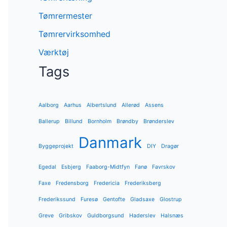
Tømrermester
Tømrervirksomhed
Værktøj
Tags
Aalborg
Aarhus
Albertslund
Allerød
Assens
Ballerup
Billund
Bornholm
Brøndby
Brønderslev
Danmark
Byggeprojekt
DIY
Dragør
Egedal
Esbjerg
Faaborg-Midtfyn
Fanø
Favrskov
Faxe
Fredensborg
Fredericia
Frederiksberg
Frederikssund
Furesø
Gentofte
Gladsaxe
Glostrup
Greve
Gribskov
Guldborgsund
Haderslev
Halsnæs