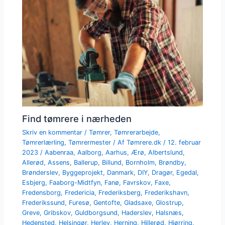
Find tømrere i nærheden
Skriv en kommentar
/
Tømrer
,
Tømrerarbejde
,
Tømrerlærling
,
Tømrermester
/ Af
Tømrere.dk
/
12. februar
2023
/
Aabenraa
,
Aalborg
,
Aarhus
,
Ærø
,
Albertslund
,
Allerød
,
Assens
,
Ballerup
,
Billund
,
Bornholm
,
Brøndby
,
Brønderslev
,
Byggeprojekt
,
Danmark
,
DIY
,
Dragør
,
Egedal
,
Esbjerg
,
Faaborg-Midtfyn
,
Fanø
,
Favrskov
,
Faxe
,
Fredensborg
,
Fredericia
,
Frederiksberg
,
Frederikshavn
,
Frederikssund
,
Furesø
,
Gentofte
,
Gladsaxe
,
Glostrup
,
Greve
,
Gribskov
,
Guldborgsund
,
Haderslev
,
Halsnæs
,
Hedensted
,
Helsingør
,
Herlev
,
Herning
,
Hillerød
,
Hjørring
,