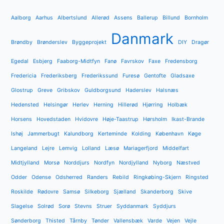
Aalborg
Aarhus
Albertslund
Allerød
Assens
Ballerup
Billund
Bornholm
Danmark
Brøndby
Brønderslev
Byggeprojekt
DIY
Dragør
Egedal
Esbjerg
Faaborg-Midtfyn
Fanø
Favrskov
Faxe
Fredensborg
Fredericia
Frederiksberg
Frederikssund
Furesø
Gentofte
Gladsaxe
Glostrup
Greve
Gribskov
Guldborgsund
Haderslev
Halsnæs
Hedensted
Helsingør
Herlev
Herning
Hillerød
Hjørring
Holbæk
Horsens
Hovedstaden
Hvidovre
Høje-Taastrup
Hørsholm
Ikast-Brande
Ishøj
Jammerbugt
Kalundborg
Kerteminde
Kolding
København
Køge
Langeland
Lejre
Lemvig
Lolland
Læsø
Mariagerfjord
Middelfart
Midtjylland
Morsø
Norddjurs
Nordfyn
Nordjylland
Nyborg
Næstved
Odder
Odense
Odsherred
Randers
Rebild
Ringkøbing-Skjern
Ringsted
Roskilde
Rødovre
Samsø
Silkeborg
Sjælland
Skanderborg
Skive
Slagelse
Solrød
Sorø
Stevns
Struer
Syddanmark
Syddjurs
Sønderborg
Thisted
Tårnby
Tønder
Vallensbæk
Varde
Vejen
Vejle