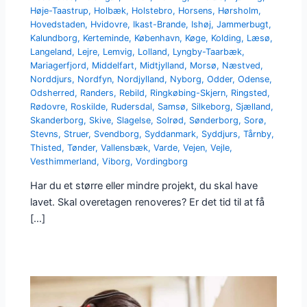
Høje-Taastrup
,
Holbæk
,
Holstebro
,
Horsens
,
Hørsholm
,
Hovedstaden
,
Hvidovre
,
Ikast-Brande
,
Ishøj
,
Jammerbugt
,
Kalundborg
,
Kerteminde
,
København
,
Køge
,
Kolding
,
Læsø
,
Langeland
,
Lejre
,
Lemvig
,
Lolland
,
Lyngby-Taarbæk
,
Mariagerfjord
,
Middelfart
,
Midtjylland
,
Morsø
,
Næstved
,
Norddjurs
,
Nordfyn
,
Nordjylland
,
Nyborg
,
Odder
,
Odense
,
Odsherred
,
Randers
,
Rebild
,
Ringkøbing-Skjern
,
Ringsted
,
Rødovre
,
Roskilde
,
Rudersdal
,
Samsø
,
Silkeborg
,
Sjælland
,
Skanderborg
,
Skive
,
Slagelse
,
Solrød
,
Sønderborg
,
Sorø
,
Stevns
,
Struer
,
Svendborg
,
Syddanmark
,
Syddjurs
,
Tårnby
,
Thisted
,
Tønder
,
Vallensbæk
,
Varde
,
Vejen
,
Vejle
,
Vesthimmerland
,
Viborg
,
Vordingborg
Har du et større eller mindre projekt, du skal have
lavet. Skal overetagen renoveres? Er det tid til at få
[…]