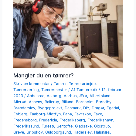
Mangler du en tømrer?
Skriv en kommentar
/
Tømrer
,
Tømrerarbejde
,
Tømrerlærling
,
Tømrermester
/ Af
Tømrere.dk
/
12. februar
2023
/
Aabenraa
,
Aalborg
,
Aarhus
,
Ærø
,
Albertslund
,
Allerød
,
Assens
,
Ballerup
,
Billund
,
Bornholm
,
Brøndby
,
Brønderslev
,
Byggeprojekt
,
Danmark
,
DIY
,
Dragør
,
Egedal
,
Esbjerg
,
Faaborg-Midtfyn
,
Fanø
,
Favrskov
,
Faxe
,
Fredensborg
,
Fredericia
,
Frederiksberg
,
Frederikshavn
,
Frederikssund
,
Furesø
,
Gentofte
,
Gladsaxe
,
Glostrup
,
Greve
,
Gribskov
,
Guldborgsund
,
Haderslev
,
Halsnæs
,