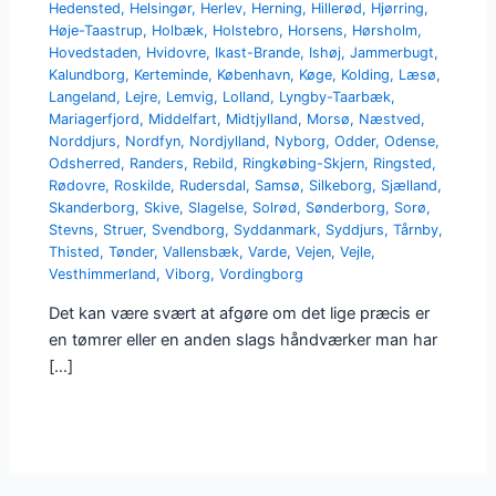
Hedensted
,
Helsingør
,
Herlev
,
Herning
,
Hillerød
,
Hjørring
,
Høje-Taastrup
,
Holbæk
,
Holstebro
,
Horsens
,
Hørsholm
,
Hovedstaden
,
Hvidovre
,
Ikast-Brande
,
Ishøj
,
Jammerbugt
,
Kalundborg
,
Kerteminde
,
København
,
Køge
,
Kolding
,
Læsø
,
Langeland
,
Lejre
,
Lemvig
,
Lolland
,
Lyngby-Taarbæk
,
Mariagerfjord
,
Middelfart
,
Midtjylland
,
Morsø
,
Næstved
,
Norddjurs
,
Nordfyn
,
Nordjylland
,
Nyborg
,
Odder
,
Odense
,
Odsherred
,
Randers
,
Rebild
,
Ringkøbing-Skjern
,
Ringsted
,
Rødovre
,
Roskilde
,
Rudersdal
,
Samsø
,
Silkeborg
,
Sjælland
,
Skanderborg
,
Skive
,
Slagelse
,
Solrød
,
Sønderborg
,
Sorø
,
Stevns
,
Struer
,
Svendborg
,
Syddanmark
,
Syddjurs
,
Tårnby
,
Thisted
,
Tønder
,
Vallensbæk
,
Varde
,
Vejen
,
Vejle
,
Vesthimmerland
,
Viborg
,
Vordingborg
Det kan være svært at afgøre om det lige præcis er
en tømrer eller en anden slags håndværker man har
[…]