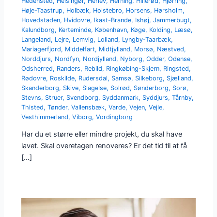
Hedensted
,
Helsingør
,
Herlev
,
Herning
,
Hillerød
,
Hjørring
,
Høje-Taastrup
,
Holbæk
,
Holstebro
,
Horsens
,
Hørsholm
,
Hovedstaden
,
Hvidovre
,
Ikast-Brande
,
Ishøj
,
Jammerbugt
,
Kalundborg
,
Kerteminde
,
København
,
Køge
,
Kolding
,
Læsø
,
Langeland
,
Lejre
,
Lemvig
,
Lolland
,
Lyngby-Taarbæk
,
Mariagerfjord
,
Middelfart
,
Midtjylland
,
Morsø
,
Næstved
,
Norddjurs
,
Nordfyn
,
Nordjylland
,
Nyborg
,
Odder
,
Odense
,
Odsherred
,
Randers
,
Rebild
,
Ringkøbing-Skjern
,
Ringsted
,
Rødovre
,
Roskilde
,
Rudersdal
,
Samsø
,
Silkeborg
,
Sjælland
,
Skanderborg
,
Skive
,
Slagelse
,
Solrød
,
Sønderborg
,
Sorø
,
Stevns
,
Struer
,
Svendborg
,
Syddanmark
,
Syddjurs
,
Tårnby
,
Thisted
,
Tønder
,
Vallensbæk
,
Varde
,
Vejen
,
Vejle
,
Vesthimmerland
,
Viborg
,
Vordingborg
Har du et større eller mindre projekt, du skal have
lavet. Skal overetagen renoveres? Er det tid til at få
[…]