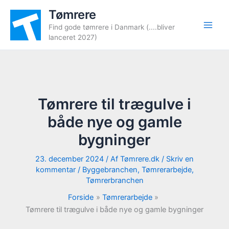
Gå
Tømrere
til
Find gode tømrere i Danmark (....bliver
indholdet
lanceret 2027)
Tømrere til trægulve i
både nye og gamle
bygninger
23. december 2024
/ Af
Tømrere.dk
/
Skriv en
kommentar
/
Byggebranchen
,
Tømrerarbejde
,
Tømrerbranchen
Forside
Tømrerarbejde
Tømrere til trægulve i både nye og gamle bygninger