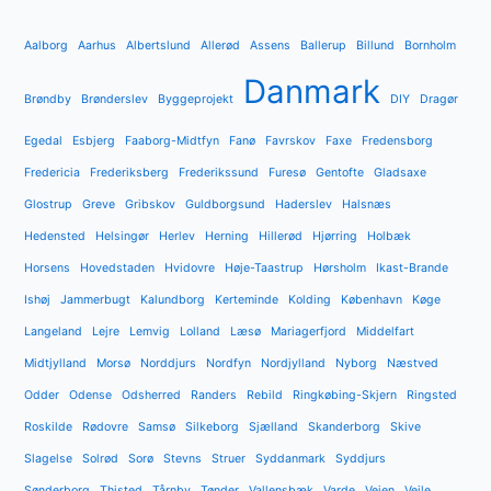
Aalborg
Aarhus
Albertslund
Allerød
Assens
Ballerup
Billund
Bornholm
Danmark
Brøndby
Brønderslev
Byggeprojekt
DIY
Dragør
Egedal
Esbjerg
Faaborg-Midtfyn
Fanø
Favrskov
Faxe
Fredensborg
Fredericia
Frederiksberg
Frederikssund
Furesø
Gentofte
Gladsaxe
Glostrup
Greve
Gribskov
Guldborgsund
Haderslev
Halsnæs
Hedensted
Helsingør
Herlev
Herning
Hillerød
Hjørring
Holbæk
Horsens
Hovedstaden
Hvidovre
Høje-Taastrup
Hørsholm
Ikast-Brande
Ishøj
Jammerbugt
Kalundborg
Kerteminde
Kolding
København
Køge
Langeland
Lejre
Lemvig
Lolland
Læsø
Mariagerfjord
Middelfart
Midtjylland
Morsø
Norddjurs
Nordfyn
Nordjylland
Nyborg
Næstved
Odder
Odense
Odsherred
Randers
Rebild
Ringkøbing-Skjern
Ringsted
Roskilde
Rødovre
Samsø
Silkeborg
Sjælland
Skanderborg
Skive
Slagelse
Solrød
Sorø
Stevns
Struer
Syddanmark
Syddjurs
Sønderborg
Thisted
Tårnby
Tønder
Vallensbæk
Varde
Vejen
Vejle