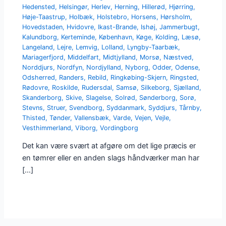
Hedensted
,
Helsingør
,
Herlev
,
Herning
,
Hillerød
,
Hjørring
,
Høje-Taastrup
,
Holbæk
,
Holstebro
,
Horsens
,
Hørsholm
,
Hovedstaden
,
Hvidovre
,
Ikast-Brande
,
Ishøj
,
Jammerbugt
,
Kalundborg
,
Kerteminde
,
København
,
Køge
,
Kolding
,
Læsø
,
Langeland
,
Lejre
,
Lemvig
,
Lolland
,
Lyngby-Taarbæk
,
Mariagerfjord
,
Middelfart
,
Midtjylland
,
Morsø
,
Næstved
,
Norddjurs
,
Nordfyn
,
Nordjylland
,
Nyborg
,
Odder
,
Odense
,
Odsherred
,
Randers
,
Rebild
,
Ringkøbing-Skjern
,
Ringsted
,
Rødovre
,
Roskilde
,
Rudersdal
,
Samsø
,
Silkeborg
,
Sjælland
,
Skanderborg
,
Skive
,
Slagelse
,
Solrød
,
Sønderborg
,
Sorø
,
Stevns
,
Struer
,
Svendborg
,
Syddanmark
,
Syddjurs
,
Tårnby
,
Thisted
,
Tønder
,
Vallensbæk
,
Varde
,
Vejen
,
Vejle
,
Vesthimmerland
,
Viborg
,
Vordingborg
Det kan være svært at afgøre om det lige præcis er
en tømrer eller en anden slags håndværker man har
[…]