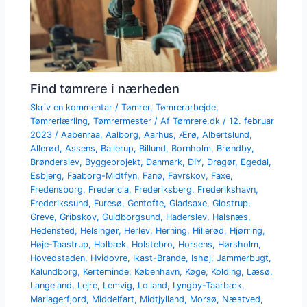
Find tømrere i nærheden
Skriv en kommentar
/
Tømrer
,
Tømrerarbejde
,
Tømrerlærling
,
Tømrermester
/ Af
Tømrere.dk
/
12. februar
2023
/
Aabenraa
,
Aalborg
,
Aarhus
,
Ærø
,
Albertslund
,
Allerød
,
Assens
,
Ballerup
,
Billund
,
Bornholm
,
Brøndby
,
Brønderslev
,
Byggeprojekt
,
Danmark
,
DIY
,
Dragør
,
Egedal
,
Esbjerg
,
Faaborg-Midtfyn
,
Fanø
,
Favrskov
,
Faxe
,
Fredensborg
,
Fredericia
,
Frederiksberg
,
Frederikshavn
,
Frederikssund
,
Furesø
,
Gentofte
,
Gladsaxe
,
Glostrup
,
Greve
,
Gribskov
,
Guldborgsund
,
Haderslev
,
Halsnæs
,
Hedensted
,
Helsingør
,
Herlev
,
Herning
,
Hillerød
,
Hjørring
,
Høje-Taastrup
,
Holbæk
,
Holstebro
,
Horsens
,
Hørsholm
,
Hovedstaden
,
Hvidovre
,
Ikast-Brande
,
Ishøj
,
Jammerbugt
,
Kalundborg
,
Kerteminde
,
København
,
Køge
,
Kolding
,
Læsø
,
Langeland
,
Lejre
,
Lemvig
,
Lolland
,
Lyngby-Taarbæk
,
Mariagerfjord
,
Middelfart
,
Midtjylland
,
Morsø
,
Næstved
,