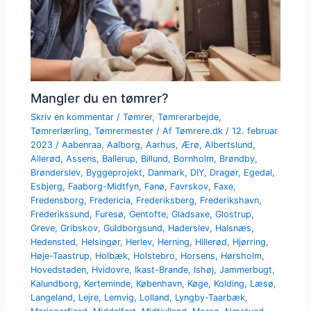
Mangler du en tømrer?
Skriv en kommentar
/
Tømrer
,
Tømrerarbejde
,
Tømrerlærling
,
Tømrermester
/ Af
Tømrere.dk
/
12. februar
2023
/
Aabenraa
,
Aalborg
,
Aarhus
,
Ærø
,
Albertslund
,
Allerød
,
Assens
,
Ballerup
,
Billund
,
Bornholm
,
Brøndby
,
Brønderslev
,
Byggeprojekt
,
Danmark
,
DIY
,
Dragør
,
Egedal
,
Esbjerg
,
Faaborg-Midtfyn
,
Fanø
,
Favrskov
,
Faxe
,
Fredensborg
,
Fredericia
,
Frederiksberg
,
Frederikshavn
,
Frederikssund
,
Furesø
,
Gentofte
,
Gladsaxe
,
Glostrup
,
Greve
,
Gribskov
,
Guldborgsund
,
Haderslev
,
Halsnæs
,
Hedensted
,
Helsingør
,
Herlev
,
Herning
,
Hillerød
,
Hjørring
,
Høje-Taastrup
,
Holbæk
,
Holstebro
,
Horsens
,
Hørsholm
,
Hovedstaden
,
Hvidovre
,
Ikast-Brande
,
Ishøj
,
Jammerbugt
,
Kalundborg
,
Kerteminde
,
København
,
Køge
,
Kolding
,
Læsø
,
Langeland
,
Lejre
,
Lemvig
,
Lolland
,
Lyngby-Taarbæk
,