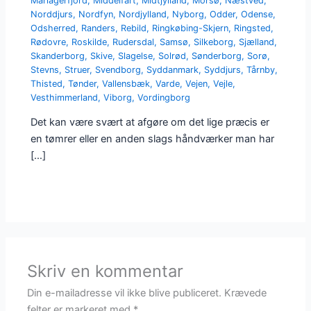
Mariagerfjord
,
Middelfart
,
Midtjylland
,
Morsø
,
Næstved
,
Norddjurs
,
Nordfyn
,
Nordjylland
,
Nyborg
,
Odder
,
Odense
,
Odsherred
,
Randers
,
Rebild
,
Ringkøbing-Skjern
,
Ringsted
,
Rødovre
,
Roskilde
,
Rudersdal
,
Samsø
,
Silkeborg
,
Sjælland
,
Skanderborg
,
Skive
,
Slagelse
,
Solrød
,
Sønderborg
,
Sorø
,
Stevns
,
Struer
,
Svendborg
,
Syddanmark
,
Syddjurs
,
Tårnby
,
Thisted
,
Tønder
,
Vallensbæk
,
Varde
,
Vejen
,
Vejle
,
Vesthimmerland
,
Viborg
,
Vordingborg
Det kan være svært at afgøre om det lige præcis er
en tømrer eller en anden slags håndværker man har
[…]
Skriv en kommentar
Din e-mailadresse vil ikke blive publiceret.
Krævede
felter er markeret med
*