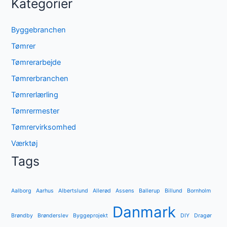
Kategorier
Byggebranchen
Tømrer
Tømrerarbejde
Tømrerbranchen
Tømrerlærling
Tømrermester
Tømrervirksomhed
Værktøj
Tags
Aalborg
Aarhus
Albertslund
Allerød
Assens
Ballerup
Billund
Bornholm
Danmark
Brøndby
Brønderslev
Byggeprojekt
DIY
Dragør