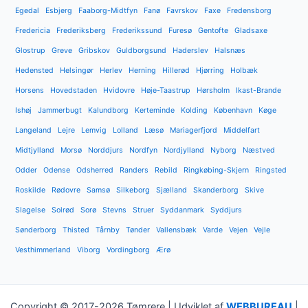
Egedal
Esbjerg
Faaborg-Midtfyn
Fanø
Favrskov
Faxe
Fredensborg
Fredericia
Frederiksberg
Frederikssund
Furesø
Gentofte
Gladsaxe
Glostrup
Greve
Gribskov
Guldborgsund
Haderslev
Halsnæs
Hedensted
Helsingør
Herlev
Herning
Hillerød
Hjørring
Holbæk
Horsens
Hovedstaden
Hvidovre
Høje-Taastrup
Hørsholm
Ikast-Brande
Ishøj
Jammerbugt
Kalundborg
Kerteminde
Kolding
København
Køge
Langeland
Lejre
Lemvig
Lolland
Læsø
Mariagerfjord
Middelfart
Midtjylland
Morsø
Norddjurs
Nordfyn
Nordjylland
Nyborg
Næstved
Odder
Odense
Odsherred
Randers
Rebild
Ringkøbing-Skjern
Ringsted
Roskilde
Rødovre
Samsø
Silkeborg
Sjælland
Skanderborg
Skive
Slagelse
Solrød
Sorø
Stevns
Struer
Syddanmark
Syddjurs
Sønderborg
Thisted
Tårnby
Tønder
Vallensbæk
Varde
Vejen
Vejle
Vesthimmerland
Viborg
Vordingborg
Ærø
Copyright © 2017-2026 Tømrere | Udviklet af
WEBBUREAU
|