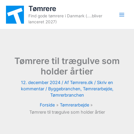
Gå
Tømrere
til
Find gode tømrere i Danmark (....bliver
indholdet
lanceret 2027)
Tømrere til trægulve som
holder årtier
12. december 2024
/ Af
Tømrere.dk
/
Skriv en
kommentar
/
Byggebranchen
,
Tømrerarbejde
,
Tømrerbranchen
Forside
Tømrerarbejde
Tømrere til trægulve som holder årtier