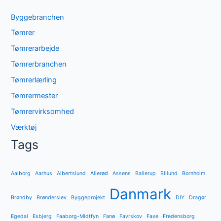
Byggebranchen
Tømrer
Tømrerarbejde
Tømrerbranchen
Tømrerlærling
Tømrermester
Tømrervirksomhed
Værktøj
Tags
Aalborg
Aarhus
Albertslund
Allerød
Assens
Ballerup
Billund
Bornholm
Danmark
Brøndby
Brønderslev
Byggeprojekt
DIY
Dragør
Egedal
Esbjerg
Faaborg-Midtfyn
Fanø
Favrskov
Faxe
Fredensborg