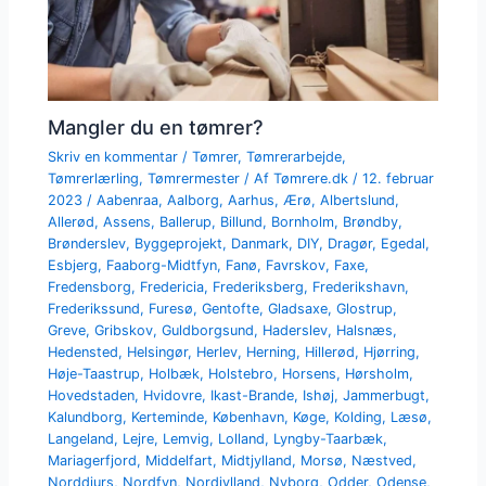
Mangler du en tømrer?
Skriv en kommentar
/
Tømrer
,
Tømrerarbejde
,
Tømrerlærling
,
Tømrermester
/ Af
Tømrere.dk
/
12. februar
2023
/
Aabenraa
,
Aalborg
,
Aarhus
,
Ærø
,
Albertslund
,
Allerød
,
Assens
,
Ballerup
,
Billund
,
Bornholm
,
Brøndby
,
Brønderslev
,
Byggeprojekt
,
Danmark
,
DIY
,
Dragør
,
Egedal
,
Esbjerg
,
Faaborg-Midtfyn
,
Fanø
,
Favrskov
,
Faxe
,
Fredensborg
,
Fredericia
,
Frederiksberg
,
Frederikshavn
,
Frederikssund
,
Furesø
,
Gentofte
,
Gladsaxe
,
Glostrup
,
Greve
,
Gribskov
,
Guldborgsund
,
Haderslev
,
Halsnæs
,
Hedensted
,
Helsingør
,
Herlev
,
Herning
,
Hillerød
,
Hjørring
,
Høje-Taastrup
,
Holbæk
,
Holstebro
,
Horsens
,
Hørsholm
,
Hovedstaden
,
Hvidovre
,
Ikast-Brande
,
Ishøj
,
Jammerbugt
,
Kalundborg
,
Kerteminde
,
København
,
Køge
,
Kolding
,
Læsø
,
Langeland
,
Lejre
,
Lemvig
,
Lolland
,
Lyngby-Taarbæk
,
Mariagerfjord
,
Middelfart
,
Midtjylland
,
Morsø
,
Næstved
,
Norddjurs
,
Nordfyn
,
Nordjylland
,
Nyborg
,
Odder
,
Odense
,