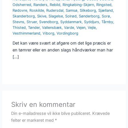
Odsherred
,
Randers
,
Rebild
,
Ringkøbing-Skjern
,
Ringsted
,
Rødovre
,
Roskilde
,
Rudersdal
,
Samsø
,
Silkeborg
,
Sjælland
,
Skanderborg
,
Skive
,
Slagelse
,
Solrød
,
Sønderborg
,
Sorø
,
Stevns
,
Struer
,
Svendborg
,
Syddanmark
,
Syddjurs
,
Tårnby
,
Thisted
,
Tønder
,
Vallensbæk
,
Varde
,
Vejen
,
Vejle
,
Vesthimmerland
,
Viborg
,
Vordingborg
Det kan være svært at afgøre om det lige præcis er
en tømrer eller en anden slags håndværker man har
[…]
Skriv en kommentar
Din e-mailadresse vil ikke blive publiceret.
Krævede
felter er markeret med
*