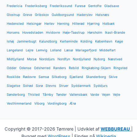
Fredericia
Frederiksberg
Frederikssund
Furesø
Gentofte
Gladsaxe
Glostrup
Greve
Gribskov
Guldborgsund
Haderslev
Halsnæs
Hedensted
Helsingør
Herlev
Herning
Hillerød
Hjørring
Holbæk
Horsens
Hovedstaden
Hvidovre
Høje-Taastrup
Hørsholm
Ikast-Brande
Ishøj
Jammerbugt
Kalundborg
Kerteminde
Kolding
København
Køge
Langeland
Lejre
Lemvig
Lolland
Læsø
Mariagerfjord
Middelfart
Midtjylland
Morsø
Norddjurs
Nordfyn
Nordjylland
Nyborg
Næstved
Odder
Odense
Odsherred
Randers
Rebild
Ringkøbing-Skjern
Ringsted
Roskilde
Rødovre
Samsø
Silkeborg
Sjælland
Skanderborg
Skive
Slagelse
Solrød
Sorø
Stevns
Struer
Syddanmark
Syddjurs
Sønderborg
Thisted
Tårnby
Tønder
Vallensbæk
Varde
Vejen
Vejle
Vesthimmerland
Viborg
Vordingborg
Ærø
Copyright © 2017-2026 Tømrere | Udviklet af
WEBBUREAU
|
Bygget med
WordPress
| Findes på
Wikipedia