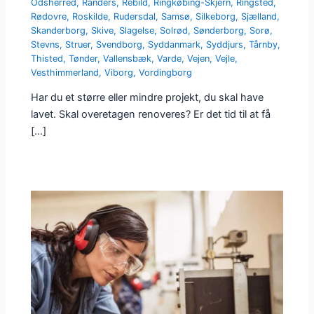
Odsherred
,
Randers
,
Rebild
,
Ringkøbing-Skjern
,
Ringsted
,
Rødovre
,
Roskilde
,
Rudersdal
,
Samsø
,
Silkeborg
,
Sjælland
,
Skanderborg
,
Skive
,
Slagelse
,
Solrød
,
Sønderborg
,
Sorø
,
Stevns
,
Struer
,
Svendborg
,
Syddanmark
,
Syddjurs
,
Tårnby
,
Thisted
,
Tønder
,
Vallensbæk
,
Varde
,
Vejen
,
Vejle
,
Vesthimmerland
,
Viborg
,
Vordingborg
Har du et større eller mindre projekt, du skal have
lavet. Skal overetagen renoveres? Er det tid til at få
[…]