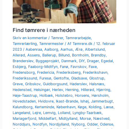
Find tømrere i nærheden
Skriv en kommentar
/
Tømrer
,
Tømrerarbejde
,
Tømrerlærling
,
Tømrermester
/ Af
Tømrere.dk
/
12. februar
2023
/
Aabenraa
,
Aalborg
,
Aarhus
,
Ærø
,
Albertslund
,
Allerød
,
Assens
,
Ballerup
,
Billund
,
Bornholm
,
Brøndby
,
Brønderslev
,
Byggeprojekt
,
Danmark
,
DIY
,
Dragør
,
Egedal
,
Esbjerg
,
Faaborg-Midtfyn
,
Fanø
,
Favrskov
,
Faxe
,
Fredensborg
,
Fredericia
,
Frederiksberg
,
Frederikshavn
,
Frederikssund
,
Furesø
,
Gentofte
,
Gladsaxe
,
Glostrup
,
Greve
,
Gribskov
,
Guldborgsund
,
Haderslev
,
Halsnæs
,
Hedensted
,
Helsingør
,
Herlev
,
Herning
,
Hillerød
,
Hjørring
,
Høje-Taastrup
,
Holbæk
,
Holstebro
,
Horsens
,
Hørsholm
,
Hovedstaden
,
Hvidovre
,
Ikast-Brande
,
Ishøj
,
Jammerbugt
,
Kalundborg
,
Kerteminde
,
København
,
Køge
,
Kolding
,
Læsø
,
Langeland
,
Lejre
,
Lemvig
,
Lolland
,
Lyngby-Taarbæk
,
Mariagerfjord
,
Middelfart
,
Midtjylland
,
Morsø
,
Næstved
,
Norddjurs
,
Nordfyn
,
Nordjylland
,
Nyborg
,
Odder
,
Odense
,