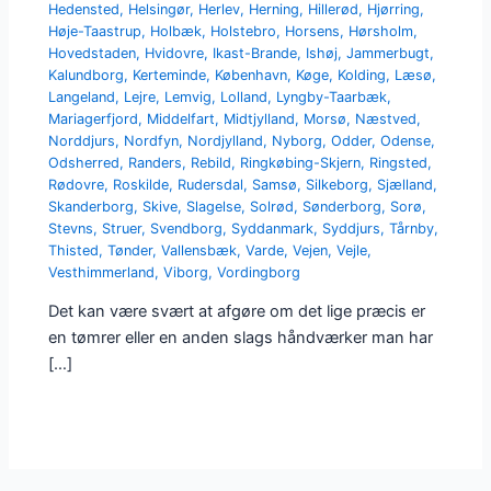
Hedensted
,
Helsingør
,
Herlev
,
Herning
,
Hillerød
,
Hjørring
,
Høje-Taastrup
,
Holbæk
,
Holstebro
,
Horsens
,
Hørsholm
,
Hovedstaden
,
Hvidovre
,
Ikast-Brande
,
Ishøj
,
Jammerbugt
,
Kalundborg
,
Kerteminde
,
København
,
Køge
,
Kolding
,
Læsø
,
Langeland
,
Lejre
,
Lemvig
,
Lolland
,
Lyngby-Taarbæk
,
Mariagerfjord
,
Middelfart
,
Midtjylland
,
Morsø
,
Næstved
,
Norddjurs
,
Nordfyn
,
Nordjylland
,
Nyborg
,
Odder
,
Odense
,
Odsherred
,
Randers
,
Rebild
,
Ringkøbing-Skjern
,
Ringsted
,
Rødovre
,
Roskilde
,
Rudersdal
,
Samsø
,
Silkeborg
,
Sjælland
,
Skanderborg
,
Skive
,
Slagelse
,
Solrød
,
Sønderborg
,
Sorø
,
Stevns
,
Struer
,
Svendborg
,
Syddanmark
,
Syddjurs
,
Tårnby
,
Thisted
,
Tønder
,
Vallensbæk
,
Varde
,
Vejen
,
Vejle
,
Vesthimmerland
,
Viborg
,
Vordingborg
Det kan være svært at afgøre om det lige præcis er
en tømrer eller en anden slags håndværker man har
[…]