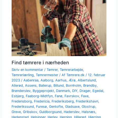
Find tømrere i nærheden
Skriv en kommentar
/
Tømrer
,
Tømrerarbejde
,
Tømrerlærling
,
Tømrermester
/ Af
Tømrere.dk
/
12. februar
2023
/
Aabenraa
,
Aalborg
,
Aarhus
,
Ærø
,
Albertslund
,
Allerød
,
Assens
,
Ballerup
,
Billund
,
Bornholm
,
Brøndby
,
Brønderslev
,
Byggeprojekt
,
Danmark
,
DIY
,
Dragør
,
Egedal
,
Esbjerg
,
Faaborg-Midtfyn
,
Fanø
,
Favrskov
,
Faxe
,
Fredensborg
,
Fredericia
,
Frederiksberg
,
Frederikshavn
,
Frederikssund
,
Furesø
,
Gentofte
,
Gladsaxe
,
Glostrup
,
Greve
,
Gribskov
,
Guldborgsund
,
Haderslev
,
Halsnæs
,
Hedensted
,
Helsingør
,
Herlev
,
Herning
,
Hillerød
,
Hjørring
,