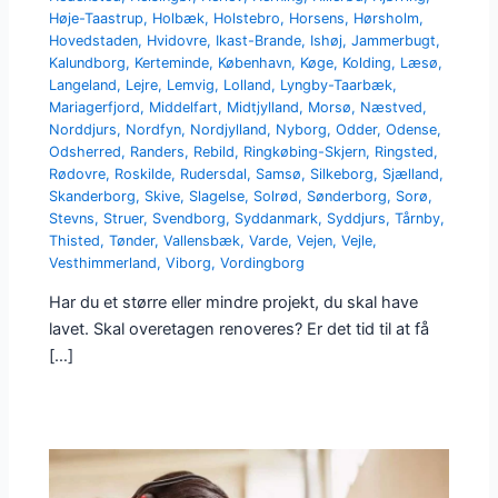
Høje-Taastrup
,
Holbæk
,
Holstebro
,
Horsens
,
Hørsholm
,
Hovedstaden
,
Hvidovre
,
Ikast-Brande
,
Ishøj
,
Jammerbugt
,
Kalundborg
,
Kerteminde
,
København
,
Køge
,
Kolding
,
Læsø
,
Langeland
,
Lejre
,
Lemvig
,
Lolland
,
Lyngby-Taarbæk
,
Mariagerfjord
,
Middelfart
,
Midtjylland
,
Morsø
,
Næstved
,
Norddjurs
,
Nordfyn
,
Nordjylland
,
Nyborg
,
Odder
,
Odense
,
Odsherred
,
Randers
,
Rebild
,
Ringkøbing-Skjern
,
Ringsted
,
Rødovre
,
Roskilde
,
Rudersdal
,
Samsø
,
Silkeborg
,
Sjælland
,
Skanderborg
,
Skive
,
Slagelse
,
Solrød
,
Sønderborg
,
Sorø
,
Stevns
,
Struer
,
Svendborg
,
Syddanmark
,
Syddjurs
,
Tårnby
,
Thisted
,
Tønder
,
Vallensbæk
,
Varde
,
Vejen
,
Vejle
,
Vesthimmerland
,
Viborg
,
Vordingborg
Har du et større eller mindre projekt, du skal have
lavet. Skal overetagen renoveres? Er det tid til at få
[…]