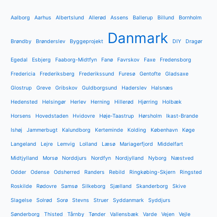
Aalborg
Aarhus
Albertslund
Allerød
Assens
Ballerup
Billund
Bornholm
Danmark
Brøndby
Brønderslev
Byggeprojekt
DIY
Dragør
Egedal
Esbjerg
Faaborg-Midtfyn
Fanø
Favrskov
Faxe
Fredensborg
Fredericia
Frederiksberg
Frederikssund
Furesø
Gentofte
Gladsaxe
Glostrup
Greve
Gribskov
Guldborgsund
Haderslev
Halsnæs
Hedensted
Helsingør
Herlev
Herning
Hillerød
Hjørring
Holbæk
Horsens
Hovedstaden
Hvidovre
Høje-Taastrup
Hørsholm
Ikast-Brande
Ishøj
Jammerbugt
Kalundborg
Kerteminde
Kolding
København
Køge
Langeland
Lejre
Lemvig
Lolland
Læsø
Mariagerfjord
Middelfart
Midtjylland
Morsø
Norddjurs
Nordfyn
Nordjylland
Nyborg
Næstved
Odder
Odense
Odsherred
Randers
Rebild
Ringkøbing-Skjern
Ringsted
Roskilde
Rødovre
Samsø
Silkeborg
Sjælland
Skanderborg
Skive
Slagelse
Solrød
Sorø
Stevns
Struer
Syddanmark
Syddjurs
Sønderborg
Thisted
Tårnby
Tønder
Vallensbæk
Varde
Vejen
Vejle