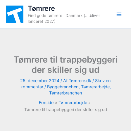
Gå
Tømrere
til
Find gode tømrere i Danmark (....bliver
indholdet
lanceret 2027)
Tømrere til trappebyggeri
der skiller sig ud
25. december 2024
/ Af
Tømrere.dk
/
Skriv en
kommentar
/
Byggebranchen
,
Tømrerarbejde
,
Tømrerbranchen
Forside
Tømrerarbejde
Tømrere til trappebyggeri der skiller sig ud