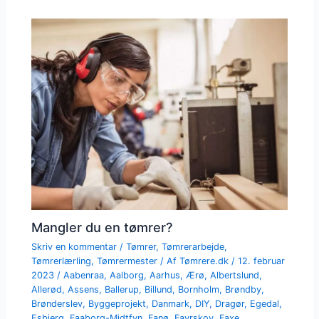
Mangler du en tømrer?
Skriv en kommentar
/
Tømrer
,
Tømrerarbejde
,
Tømrerlærling
,
Tømrermester
/ Af
Tømrere.dk
/
12. februar
2023
/
Aabenraa
,
Aalborg
,
Aarhus
,
Ærø
,
Albertslund
,
Allerød
,
Assens
,
Ballerup
,
Billund
,
Bornholm
,
Brøndby
,
Brønderslev
,
Byggeprojekt
,
Danmark
,
DIY
,
Dragør
,
Egedal
,
Esbjerg
,
Faaborg-Midtfyn
,
Fanø
,
Favrskov
,
Faxe
,