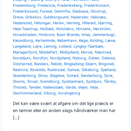
Fredensborg
,
Fredericia
,
Frederiksberg
,
Frederikshavn
,
Frederikssund
,
Furesø
,
Gentofte
,
Gladsaxe
,
Glostrup
,
Greve
,
Gribskov
,
Guldborgsund
,
Haderslev
,
Halsnæs
,
Hedensted
,
Helsingør
,
Herlev
,
Herning
,
Hillerød
,
Hjørring
,
Høje-Taastrup
,
Holbæk
,
Holstebro
,
Horsens
,
Hørsholm
,
Hovedstaden
,
Hvidovre
,
Ikast-Brande
,
Ishøj
,
Jammerbugt
,
Kalundborg
,
Kerteminde
,
København
,
Køge
,
Kolding
,
Læsø
,
Langeland
,
Lejre
,
Lemvig
,
Lolland
,
Lyngby-Taarbæk
,
Mariagerfjord
,
Middelfart
,
Midtjylland
,
Morsø
,
Næstved
,
Norddjurs
,
Nordfyn
,
Nordjylland
,
Nyborg
,
Odder
,
Odense
,
Odsherred
,
Randers
,
Rebild
,
Ringkøbing-Skjern
,
Ringsted
,
Rødovre
,
Roskilde
,
Rudersdal
,
Samsø
,
Silkeborg
,
Sjælland
,
Skanderborg
,
Skive
,
Slagelse
,
Solrød
,
Sønderborg
,
Sorø
,
Stevns
,
Struer
,
Svendborg
,
Syddanmark
,
Syddjurs
,
Tårnby
,
Thisted
,
Tønder
,
Vallensbæk
,
Varde
,
Vejen
,
Vejle
,
Vesthimmerland
,
Viborg
,
Vordingborg
Det kan være svært at afgøre om det lige præcis er
en tømrer eller en anden slags håndværker man har
[…]