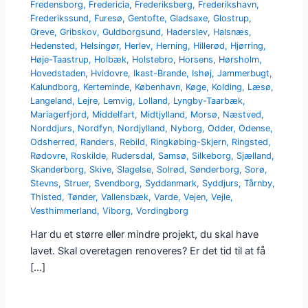
Fredensborg
,
Fredericia
,
Frederiksberg
,
Frederikshavn
,
Frederikssund
,
Furesø
,
Gentofte
,
Gladsaxe
,
Glostrup
,
Greve
,
Gribskov
,
Guldborgsund
,
Haderslev
,
Halsnæs
,
Hedensted
,
Helsingør
,
Herlev
,
Herning
,
Hillerød
,
Hjørring
,
Høje-Taastrup
,
Holbæk
,
Holstebro
,
Horsens
,
Hørsholm
,
Hovedstaden
,
Hvidovre
,
Ikast-Brande
,
Ishøj
,
Jammerbugt
,
Kalundborg
,
Kerteminde
,
København
,
Køge
,
Kolding
,
Læsø
,
Langeland
,
Lejre
,
Lemvig
,
Lolland
,
Lyngby-Taarbæk
,
Mariagerfjord
,
Middelfart
,
Midtjylland
,
Morsø
,
Næstved
,
Norddjurs
,
Nordfyn
,
Nordjylland
,
Nyborg
,
Odder
,
Odense
,
Odsherred
,
Randers
,
Rebild
,
Ringkøbing-Skjern
,
Ringsted
,
Rødovre
,
Roskilde
,
Rudersdal
,
Samsø
,
Silkeborg
,
Sjælland
,
Skanderborg
,
Skive
,
Slagelse
,
Solrød
,
Sønderborg
,
Sorø
,
Stevns
,
Struer
,
Svendborg
,
Syddanmark
,
Syddjurs
,
Tårnby
,
Thisted
,
Tønder
,
Vallensbæk
,
Varde
,
Vejen
,
Vejle
,
Vesthimmerland
,
Viborg
,
Vordingborg
Har du et større eller mindre projekt, du skal have
lavet. Skal overetagen renoveres? Er det tid til at få
[…]