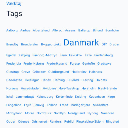
Værktøj
Tags
Aalborg
Aarhus
Albertslund
Allerød
Assens
Ballerup
Billund
Bornholm
Danmark
Brøndby
Brønderslev
Byggeprojekt
DIY
Dragør
Egedal
Esbjerg
Faaborg-Midtfyn
Fanø
Favrskov
Faxe
Fredensborg
Fredericia
Frederiksberg
Frederikssund
Furesø
Gentofte
Gladsaxe
Glostrup
Greve
Gribskov
Guldborgsund
Haderslev
Halsnæs
Hedensted
Helsingør
Herlev
Herning
Hillerød
Hjørring
Holbæk
Horsens
Hovedstaden
Hvidovre
Høje-Taastrup
Hørsholm
Ikast-Brande
Ishøj
Jammerbugt
Kalundborg
Kerteminde
Kolding
København
Køge
Langeland
Lejre
Lemvig
Lolland
Læsø
Mariagerfjord
Middelfart
Midtjylland
Morsø
Norddjurs
Nordfyn
Nordjylland
Nyborg
Næstved
Odder
Odense
Odsherred
Randers
Rebild
Ringkøbing-Skjern
Ringsted