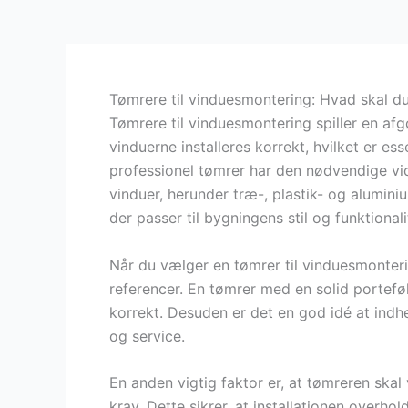
Tømrere til vinduesmontering: Hvad skal d
Tømrere til vinduesmontering spiller en afgø
vinduerne installeres korrekt, hvilket er es
professionel tømrer har den nødvendige vide
vinduer, herunder træ-, plastik- og alumin
der passer til bygningens stil og funktionali
Når du vælger en tømrer til vinduesmonterin
referencer. En tømrer med en solid portefølj
korrekt. Desuden er det en god idé at indhen
og service.
En anden vigtig faktor er, at tømreren sk
krav. Dette sikrer, at installationen overho