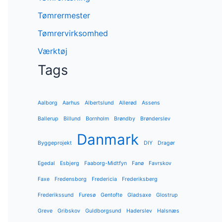
Tømrermester
Tømrervirksomhed
Værktøj
Tags
Aalborg
Aarhus
Albertslund
Allerød
Assens
Ballerup
Billund
Bornholm
Brøndby
Brønderslev
Danmark
Byggeprojekt
DIY
Dragør
Egedal
Esbjerg
Faaborg-Midtfyn
Fanø
Favrskov
Faxe
Fredensborg
Fredericia
Frederiksberg
Frederikssund
Furesø
Gentofte
Gladsaxe
Glostrup
Greve
Gribskov
Guldborgsund
Haderslev
Halsnæs