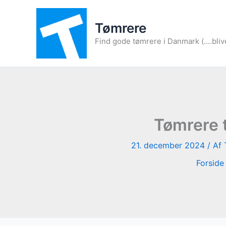
Gå
til
Tømrere
indholdet
Find gode tømrere i Danmark (....bliv
Tømrere t
21. december 2024
/ Af
Forside