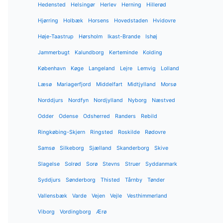
Hedensted
Helsingør
Herlev
Herning
Hillerød
Hjørring
Holbæk
Horsens
Hovedstaden
Hvidovre
Høje-Taastrup
Hørsholm
Ikast-Brande
Ishøj
Jammerbugt
Kalundborg
Kerteminde
Kolding
København
Køge
Langeland
Lejre
Lemvig
Lolland
Læsø
Mariagerfjord
Middelfart
Midtjylland
Morsø
Norddjurs
Nordfyn
Nordjylland
Nyborg
Næstved
Odder
Odense
Odsherred
Randers
Rebild
Ringkøbing-Skjern
Ringsted
Roskilde
Rødovre
Samsø
Silkeborg
Sjælland
Skanderborg
Skive
Slagelse
Solrød
Sorø
Stevns
Struer
Syddanmark
Syddjurs
Sønderborg
Thisted
Tårnby
Tønder
Vallensbæk
Varde
Vejen
Vejle
Vesthimmerland
Viborg
Vordingborg
Ærø