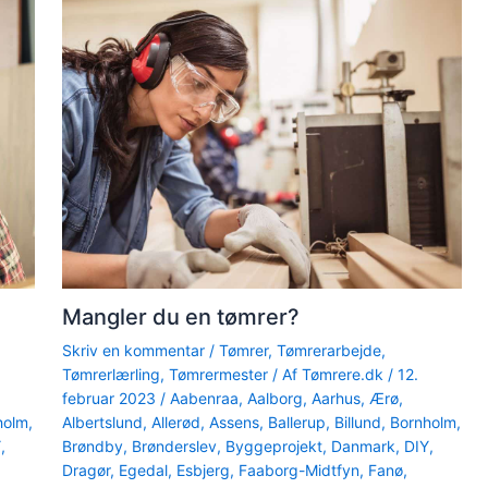
Mangler du en tømrer?
Skriv en kommentar
/
Tømrer
,
Tømrerarbejde
,
Tømrerlærling
,
Tømrermester
/ Af
Tømrere.dk
/
12.
februar 2023
/
Aabenraa
,
Aalborg
,
Aarhus
,
Ærø
,
holm
,
Albertslund
,
Allerød
,
Assens
,
Ballerup
,
Billund
,
Bornholm
,
Y
,
Brøndby
,
Brønderslev
,
Byggeprojekt
,
Danmark
,
DIY
,
Dragør
,
Egedal
,
Esbjerg
,
Faaborg-Midtfyn
,
Fanø
,