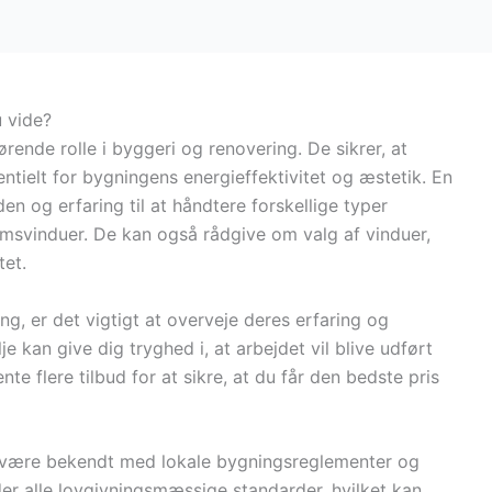
u vide?
rende rolle i byggeri og renovering. De sikrer, at
sentielt for bygningens energieffektivitet og æstetik. En
n og erfaring til at håndtere forskellige typer
iumsvinduer. De kan også rådgive om valg af vinduer,
tet.
g, er det vigtigt at overveje deres erfaring og
e kan give dig tryghed i, at arbejdet vil blive udført
te flere tilbud for at sikre, at du får den bedste pris
al være bekendt med lokale bygningsreglementer og
lder alle lovgivningsmæssige standarder, hvilket kan