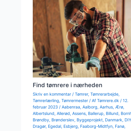
Find tømrere i nærheden
Skriv en kommentar
/
Tømrer
,
Tømrerarbejde
,
Tømrerlærling
,
Tømrermester
/ Af
Tømrere.dk
/
12.
februar 2023
/
Aabenraa
,
Aalborg
,
Aarhus
,
Ærø
,
Albertslund
,
Allerød
,
Assens
,
Ballerup
,
Billund
,
Born
Brøndby
,
Brønderslev
,
Byggeprojekt
,
Danmark
,
DI
Dragør
,
Egedal
,
Esbjerg
,
Faaborg-Midtfyn
,
Fanø
,