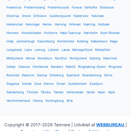
Fredericia
Frederiksberg
Frederikssund
Furesø
Gentofte
Gladsaxe
Glostrup
Greve
Gribskov
Guldborgsund
Haderslev
Halsnæs
Hedensted
Helsingør
Herlev
Herning
Hillerød
Hjørring
Holbæk
Horsens
Hovedstaden
Hvidovre
Høje-Taastrup
Hørsholm
Ikast-Brande
Ishøj
Jammerbugt
Kalundborg
Kerteminde
Kolding
København
Køge
Langeland
Lejre
Lemvig
Lolland
Læsø
Mariagerfjord
Middelfart
Midtjylland
Morsø
Norddjurs
Nordfyn
Nordjylland
Nyborg
Næstved
Odder
Odense
Odsherred
Randers
Rebild
Ringkøbing-Skjern
Ringsted
Roskilde
Rødovre
Samsø
Silkeborg
Sjælland
Skanderborg
Skive
Slagelse
Solrød
Sorø
Stevns
Struer
Syddanmark
Syddjurs
Sønderborg
Thisted
Tårnby
Tønder
Vallensbæk
Varde
Vejen
Vejle
Vesthimmerland
Viborg
Vordingborg
Ærø
Copyright © 2017-2026 Tømrere | Udviklet af
WEBBUREAU
|