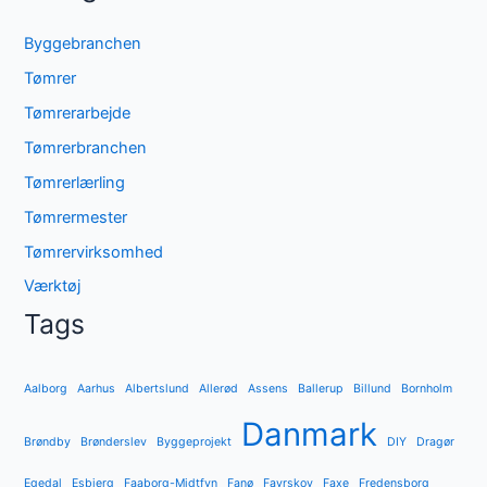
Byggebranchen
Tømrer
Tømrerarbejde
Tømrerbranchen
Tømrerlærling
Tømrermester
Tømrervirksomhed
Værktøj
Tags
Aalborg
Aarhus
Albertslund
Allerød
Assens
Ballerup
Billund
Bornholm
Danmark
Brøndby
Brønderslev
Byggeprojekt
DIY
Dragør
Egedal
Esbjerg
Faaborg-Midtfyn
Fanø
Favrskov
Faxe
Fredensborg