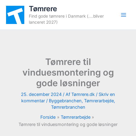
Gå
Tømrere
til
Find gode tømrere i Danmark (....bliver
indholdet
lanceret 2027)
Tømrere til
vinduesmontering og
gode løsninger
25. december 2024
/ Af
Tømrere.dk
/
Skriv en
kommentar
/
Byggebranchen
,
Tømrerarbejde
,
Tømrerbranchen
Forside
Tømrerarbejde
Tømrere til vinduesmontering og gode løsninger