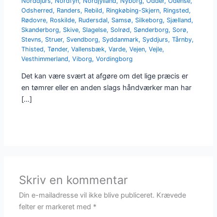
Norddjurs
,
Nordfyn
,
Nordjylland
,
Nyborg
,
Odder
,
Odense
,
Odsherred
,
Randers
,
Rebild
,
Ringkøbing-Skjern
,
Ringsted
,
Rødovre
,
Roskilde
,
Rudersdal
,
Samsø
,
Silkeborg
,
Sjælland
,
Skanderborg
,
Skive
,
Slagelse
,
Solrød
,
Sønderborg
,
Sorø
,
Stevns
,
Struer
,
Svendborg
,
Syddanmark
,
Syddjurs
,
Tårnby
,
Thisted
,
Tønder
,
Vallensbæk
,
Varde
,
Vejen
,
Vejle
,
Vesthimmerland
,
Viborg
,
Vordingborg
Det kan være svært at afgøre om det lige præcis er
en tømrer eller en anden slags håndværker man har
[…]
Skriv en kommentar
Din e-mailadresse vil ikke blive publiceret.
Krævede
felter er markeret med
*