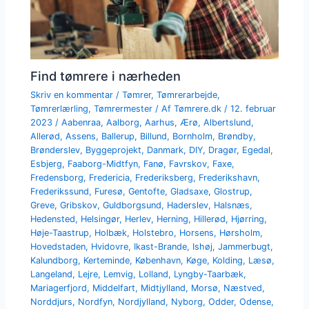
Find tømrere i nærheden
Skriv en kommentar
/
Tømrer
,
Tømrerarbejde
,
Tømrerlærling
,
Tømrermester
/ Af
Tømrere.dk
/
12. februar
2023
/
Aabenraa
,
Aalborg
,
Aarhus
,
Ærø
,
Albertslund
,
Allerød
,
Assens
,
Ballerup
,
Billund
,
Bornholm
,
Brøndby
,
Brønderslev
,
Byggeprojekt
,
Danmark
,
DIY
,
Dragør
,
Egedal
,
Esbjerg
,
Faaborg-Midtfyn
,
Fanø
,
Favrskov
,
Faxe
,
Fredensborg
,
Fredericia
,
Frederiksberg
,
Frederikshavn
,
Frederikssund
,
Furesø
,
Gentofte
,
Gladsaxe
,
Glostrup
,
Greve
,
Gribskov
,
Guldborgsund
,
Haderslev
,
Halsnæs
,
Hedensted
,
Helsingør
,
Herlev
,
Herning
,
Hillerød
,
Hjørring
,
Høje-Taastrup
,
Holbæk
,
Holstebro
,
Horsens
,
Hørsholm
,
Hovedstaden
,
Hvidovre
,
Ikast-Brande
,
Ishøj
,
Jammerbugt
,
Kalundborg
,
Kerteminde
,
København
,
Køge
,
Kolding
,
Læsø
,
Langeland
,
Lejre
,
Lemvig
,
Lolland
,
Lyngby-Taarbæk
,
Mariagerfjord
,
Middelfart
,
Midtjylland
,
Morsø
,
Næstved
,
Norddjurs
,
Nordfyn
,
Nordjylland
,
Nyborg
,
Odder
,
Odense
,