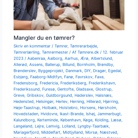
Mangler du en tømrer?
Skriv en kommentar
/
Tømrer
,
Tømrerarbejde
,
Tømrerlærling
,
Tømrermester
/ Af
Tømrere.dk
/
12. februar
2023
/
Aabenraa
,
Aalborg
,
Aarhus
,
Ærø
,
Albertslund
,
Allerød
,
Assens
,
Ballerup
,
Billund
,
Bornholm
,
Brøndby
,
Brønderslev
,
Byggeprojekt
,
Danmark
,
DIY
,
Dragør
,
Egedal
,
Esbjerg
,
Faaborg-Midtfyn
,
Fanø
,
Favrskov
,
Faxe
,
Fredensborg
,
Fredericia
,
Frederiksberg
,
Frederikshavn
,
Frederikssund
,
Furesø
,
Gentofte
,
Gladsaxe
,
Glostrup
,
Greve
,
Gribskov
,
Guldborgsund
,
Haderslev
,
Halsnæs
,
Hedensted
,
Helsingør
,
Herlev
,
Herning
,
Hillerød
,
Hjørring
,
Høje-Taastrup
,
Holbæk
,
Holstebro
,
Horsens
,
Hørsholm
,
Hovedstaden
,
Hvidovre
,
Ikast-Brande
,
Ishøj
,
Jammerbugt
,
Kalundborg
,
Kerteminde
,
København
,
Køge
,
Kolding
,
Læsø
,
Langeland
,
Lejre
,
Lemvig
,
Lolland
,
Lyngby-Taarbæk
,
Mariagerfjord
,
Middelfart
,
Midtjylland
,
Morsø
,
Næstved
,