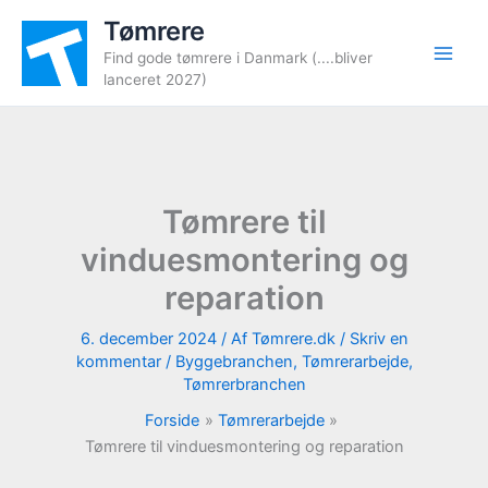
Gå
Tømrere
til
Find gode tømrere i Danmark (....bliver
indholdet
lanceret 2027)
Tømrere til
vinduesmontering og
reparation
6. december 2024
/ Af
Tømrere.dk
/
Skriv en
kommentar
/
Byggebranchen
,
Tømrerarbejde
,
Tømrerbranchen
Forside
Tømrerarbejde
Tømrere til vinduesmontering og reparation