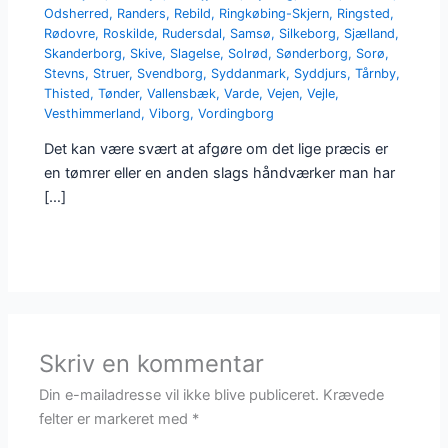
Odsherred
,
Randers
,
Rebild
,
Ringkøbing-Skjern
,
Ringsted
,
Rødovre
,
Roskilde
,
Rudersdal
,
Samsø
,
Silkeborg
,
Sjælland
,
Skanderborg
,
Skive
,
Slagelse
,
Solrød
,
Sønderborg
,
Sorø
,
Stevns
,
Struer
,
Svendborg
,
Syddanmark
,
Syddjurs
,
Tårnby
,
Thisted
,
Tønder
,
Vallensbæk
,
Varde
,
Vejen
,
Vejle
,
Vesthimmerland
,
Viborg
,
Vordingborg
Det kan være svært at afgøre om det lige præcis er
en tømrer eller en anden slags håndværker man har
[…]
Skriv en kommentar
Din e-mailadresse vil ikke blive publiceret.
Krævede
felter er markeret med
*