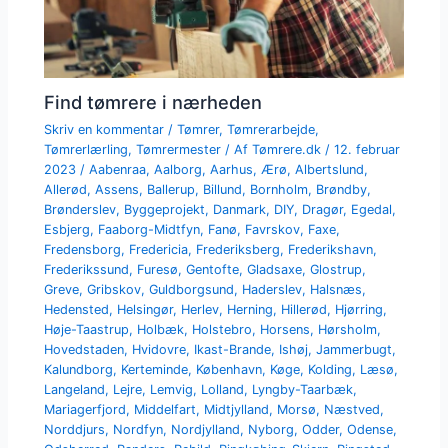
Find tømrere i nærheden
Skriv en kommentar
/
Tømrer
,
Tømrerarbejde
,
Tømrerlærling
,
Tømrermester
/ Af
Tømrere.dk
/
12. februar
2023
/
Aabenraa
,
Aalborg
,
Aarhus
,
Ærø
,
Albertslund
,
Allerød
,
Assens
,
Ballerup
,
Billund
,
Bornholm
,
Brøndby
,
Brønderslev
,
Byggeprojekt
,
Danmark
,
DIY
,
Dragør
,
Egedal
,
Esbjerg
,
Faaborg-Midtfyn
,
Fanø
,
Favrskov
,
Faxe
,
Fredensborg
,
Fredericia
,
Frederiksberg
,
Frederikshavn
,
Frederikssund
,
Furesø
,
Gentofte
,
Gladsaxe
,
Glostrup
,
Greve
,
Gribskov
,
Guldborgsund
,
Haderslev
,
Halsnæs
,
Hedensted
,
Helsingør
,
Herlev
,
Herning
,
Hillerød
,
Hjørring
,
Høje-Taastrup
,
Holbæk
,
Holstebro
,
Horsens
,
Hørsholm
,
Hovedstaden
,
Hvidovre
,
Ikast-Brande
,
Ishøj
,
Jammerbugt
,
Kalundborg
,
Kerteminde
,
København
,
Køge
,
Kolding
,
Læsø
,
Langeland
,
Lejre
,
Lemvig
,
Lolland
,
Lyngby-Taarbæk
,
Mariagerfjord
,
Middelfart
,
Midtjylland
,
Morsø
,
Næstved
,
Norddjurs
,
Nordfyn
,
Nordjylland
,
Nyborg
,
Odder
,
Odense
,