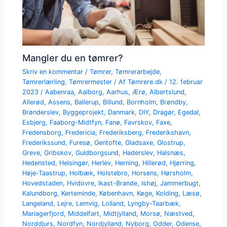
Mangler du en tømrer?
Skriv en kommentar
/
Tømrer
,
Tømrerarbejde
,
Tømrerlærling
,
Tømrermester
/ Af
Tømrere.dk
/
12. februar
2023
/
Aabenraa
,
Aalborg
,
Aarhus
,
Ærø
,
Albertslund
,
Allerød
,
Assens
,
Ballerup
,
Billund
,
Bornholm
,
Brøndby
,
Brønderslev
,
Byggeprojekt
,
Danmark
,
DIY
,
Dragør
,
Egedal
,
Esbjerg
,
Faaborg-Midtfyn
,
Fanø
,
Favrskov
,
Faxe
,
Fredensborg
,
Fredericia
,
Frederiksberg
,
Frederikshavn
,
Frederikssund
,
Furesø
,
Gentofte
,
Gladsaxe
,
Glostrup
,
Greve
,
Gribskov
,
Guldborgsund
,
Haderslev
,
Halsnæs
,
Hedensted
,
Helsingør
,
Herlev
,
Herning
,
Hillerød
,
Hjørring
,
Høje-Taastrup
,
Holbæk
,
Holstebro
,
Horsens
,
Hørsholm
,
Hovedstaden
,
Hvidovre
,
Ikast-Brande
,
Ishøj
,
Jammerbugt
,
Kalundborg
,
Kerteminde
,
København
,
Køge
,
Kolding
,
Læsø
,
Langeland
,
Lejre
,
Lemvig
,
Lolland
,
Lyngby-Taarbæk
,
Mariagerfjord
,
Middelfart
,
Midtjylland
,
Morsø
,
Næstved
,
Norddjurs
,
Nordfyn
,
Nordjylland
,
Nyborg
,
Odder
,
Odense
,