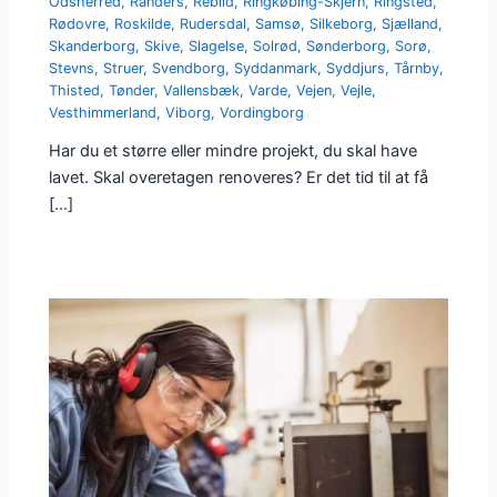
Odsherred
,
Randers
,
Rebild
,
Ringkøbing-Skjern
,
Ringsted
,
Rødovre
,
Roskilde
,
Rudersdal
,
Samsø
,
Silkeborg
,
Sjælland
,
Skanderborg
,
Skive
,
Slagelse
,
Solrød
,
Sønderborg
,
Sorø
,
Stevns
,
Struer
,
Svendborg
,
Syddanmark
,
Syddjurs
,
Tårnby
,
Thisted
,
Tønder
,
Vallensbæk
,
Varde
,
Vejen
,
Vejle
,
Vesthimmerland
,
Viborg
,
Vordingborg
Har du et større eller mindre projekt, du skal have
lavet. Skal overetagen renoveres? Er det tid til at få
[…]