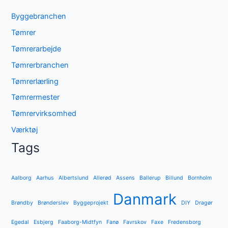
Byggebranchen
Tømrer
Tømrerarbejde
Tømrerbranchen
Tømrerlærling
Tømrermester
Tømrervirksomhed
Værktøj
Tags
Aalborg
Aarhus
Albertslund
Allerød
Assens
Ballerup
Billund
Bornholm
Danmark
Brøndby
Brønderslev
Byggeprojekt
DIY
Dragør
Egedal
Esbjerg
Faaborg-Midtfyn
Fanø
Favrskov
Faxe
Fredensborg