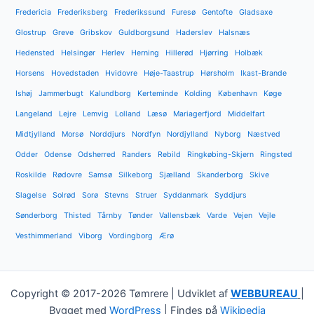
Fredericia
Frederiksberg
Frederikssund
Furesø
Gentofte
Gladsaxe
Glostrup
Greve
Gribskov
Guldborgsund
Haderslev
Halsnæs
Hedensted
Helsingør
Herlev
Herning
Hillerød
Hjørring
Holbæk
Horsens
Hovedstaden
Hvidovre
Høje-Taastrup
Hørsholm
Ikast-Brande
Ishøj
Jammerbugt
Kalundborg
Kerteminde
Kolding
København
Køge
Langeland
Lejre
Lemvig
Lolland
Læsø
Mariagerfjord
Middelfart
Midtjylland
Morsø
Norddjurs
Nordfyn
Nordjylland
Nyborg
Næstved
Odder
Odense
Odsherred
Randers
Rebild
Ringkøbing-Skjern
Ringsted
Roskilde
Rødovre
Samsø
Silkeborg
Sjælland
Skanderborg
Skive
Slagelse
Solrød
Sorø
Stevns
Struer
Syddanmark
Syddjurs
Sønderborg
Thisted
Tårnby
Tønder
Vallensbæk
Varde
Vejen
Vejle
Vesthimmerland
Viborg
Vordingborg
Ærø
Copyright © 2017-2026 Tømrere | Udviklet af
WEBBUREAU
|
Bygget med
WordPress
| Findes på
Wikipedia