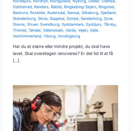
Norddjurs
,
Nordfyn
,
Nordjylland
,
Nyborg
,
Odder
,
Odense
,
Odsherred
,
Randers
,
Rebild
,
Ringkøbing-Skjern
,
Ringsted
,
Rødovre
,
Roskilde
,
Rudersdal
,
Samsø
,
Silkeborg
,
Sjælland
,
Skanderborg
,
Skive
,
Slagelse
,
Solrød
,
Sønderborg
,
Sorø
,
Stevns
,
Struer
,
Svendborg
,
Syddanmark
,
Syddjurs
,
Tårnby
,
Thisted
,
Tønder
,
Vallensbæk
,
Varde
,
Vejen
,
Vejle
,
Vesthimmerland
,
Viborg
,
Vordingborg
Har du et større eller mindre projekt, du skal have
lavet. Skal overetagen renoveres? Er det tid til at få
[…]