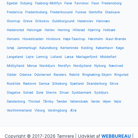
Egedal
Esbjerg
Faaborg-Midtfyn
Fanø
Favrskov
Faxe
Fredensborg
Fredericia
Frederiksberg
Frederikssund
Furesø
Gentofte
Gladsaxe
Glostrup
Greve
Gribskov
Guldborgsund
Haderslev
Halsnæs
Hedensted
Helsingør
Herlev
Herning
Hillerød
Hjørring
Holbæk
Horsens
Hovedstaden
Hvidovre
Høje-Taastrup
Hørsholm
Ikast-Brande
Ishøj
Jammerbugt
Kalundborg
Kerteminde
Kolding
København
Køge
Langeland
Lejre
Lemvig
Lolland
Læsø
Mariagerfjord
Middelfart
Midtjylland
Morsø
Norddjurs
Nordfyn
Nordjylland
Nyborg
Næstved
Odder
Odense
Odsherred
Randers
Rebild
Ringkøbing-Skjern
Ringsted
Roskilde
Rødovre
Samsø
Silkeborg
Sjælland
Skanderborg
Skive
Slagelse
Solrød
Sorø
Stevns
Struer
Syddanmark
Syddjurs
Sønderborg
Thisted
Tårnby
Tønder
Vallensbæk
Varde
Vejen
Vejle
Vesthimmerland
Viborg
Vordingborg
Ærø
Copyright © 2017-2026 Tømrere | Udviklet af
WEBBUREAU
|