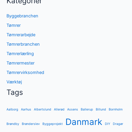
Kategorier
Byggebranchen
Tømrer
Tømrerarbejde
Tømrerbranchen
Tømrerlærling
Tømrermester
Tømrervirksomhed
Værktøj
Tags
Aalborg
Aarhus
Albertslund
Allerød
Assens
Ballerup
Billund
Bornholm
Danmark
Brøndby
Brønderslev
Byggeprojekt
DIY
Dragør