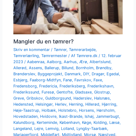
Mangler du en tømrer?
Skriv en kommentar
/
Tømrer
,
Tømrerarbejde
,
Tømrerlærling
,
Tømrermester
/ Af
Tømrere.dk
/
12. februar
2023
/
Aabenraa
,
Aalborg
,
Aarhus
,
Ærø
,
Albertslund
,
Allerød
,
Assens
,
Ballerup
,
Billund
,
Bornholm
,
Brøndby
,
Brønderslev
,
Byggeprojekt
,
Danmark
,
DIY
,
Dragør
,
Egedal
,
Esbjerg
,
Faaborg-Midtfyn
,
Fanø
,
Favrskov
,
Faxe
,
Fredensborg
,
Fredericia
,
Frederiksberg
,
Frederikshavn
,
Frederikssund
,
Furesø
,
Gentofte
,
Gladsaxe
,
Glostrup
,
Greve
,
Gribskov
,
Guldborgsund
,
Haderslev
,
Halsnæs
,
Hedensted
,
Helsingør
,
Herlev
,
Herning
,
Hillerød
,
Hjørring
,
Høje-Taastrup
,
Holbæk
,
Holstebro
,
Horsens
,
Hørsholm
,
Hovedstaden
,
Hvidovre
,
Ikast-Brande
,
Ishøj
,
Jammerbugt
,
Kalundborg
,
Kerteminde
,
København
,
Køge
,
Kolding
,
Læsø
,
Langeland
,
Lejre
,
Lemvig
,
Lolland
,
Lyngby-Taarbæk
,
Mariagerfjord
,
Middelfart
,
Midtjylland
,
Morsø
,
Næstved
,