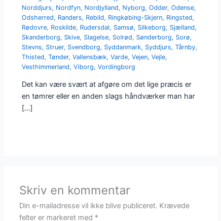
Norddjurs
,
Nordfyn
,
Nordjylland
,
Nyborg
,
Odder
,
Odense
,
Odsherred
,
Randers
,
Rebild
,
Ringkøbing-Skjern
,
Ringsted
,
Rødovre
,
Roskilde
,
Rudersdal
,
Samsø
,
Silkeborg
,
Sjælland
,
Skanderborg
,
Skive
,
Slagelse
,
Solrød
,
Sønderborg
,
Sorø
,
Stevns
,
Struer
,
Svendborg
,
Syddanmark
,
Syddjurs
,
Tårnby
,
Thisted
,
Tønder
,
Vallensbæk
,
Varde
,
Vejen
,
Vejle
,
Vesthimmerland
,
Viborg
,
Vordingborg
Det kan være svært at afgøre om det lige præcis er
en tømrer eller en anden slags håndværker man har
[…]
Skriv en kommentar
Din e-mailadresse vil ikke blive publiceret.
Krævede
felter er markeret med
*