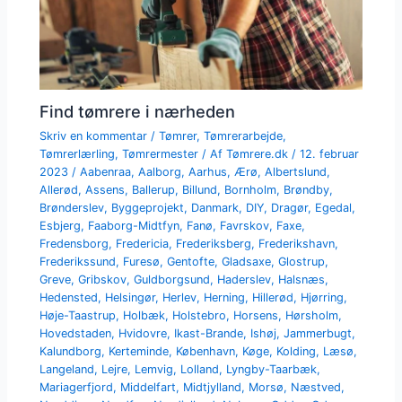
Find tømrere i nærheden
Skriv en kommentar
/
Tømrer
,
Tømrerarbejde
,
Tømrerlærling
,
Tømrermester
/ Af
Tømrere.dk
/
12. februar
2023
/
Aabenraa
,
Aalborg
,
Aarhus
,
Ærø
,
Albertslund
,
Allerød
,
Assens
,
Ballerup
,
Billund
,
Bornholm
,
Brøndby
,
Brønderslev
,
Byggeprojekt
,
Danmark
,
DIY
,
Dragør
,
Egedal
,
Esbjerg
,
Faaborg-Midtfyn
,
Fanø
,
Favrskov
,
Faxe
,
Fredensborg
,
Fredericia
,
Frederiksberg
,
Frederikshavn
,
Frederikssund
,
Furesø
,
Gentofte
,
Gladsaxe
,
Glostrup
,
Greve
,
Gribskov
,
Guldborgsund
,
Haderslev
,
Halsnæs
,
Hedensted
,
Helsingør
,
Herlev
,
Herning
,
Hillerød
,
Hjørring
,
Høje-Taastrup
,
Holbæk
,
Holstebro
,
Horsens
,
Hørsholm
,
Hovedstaden
,
Hvidovre
,
Ikast-Brande
,
Ishøj
,
Jammerbugt
,
Kalundborg
,
Kerteminde
,
København
,
Køge
,
Kolding
,
Læsø
,
Langeland
,
Lejre
,
Lemvig
,
Lolland
,
Lyngby-Taarbæk
,
Mariagerfjord
,
Middelfart
,
Midtjylland
,
Morsø
,
Næstved
,