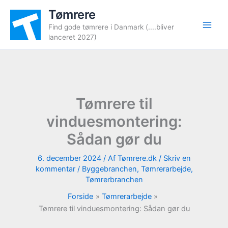
Gå
Tømrere
til
Find gode tømrere i Danmark (....bliver
indholdet
lanceret 2027)
Tømrere til
vinduesmontering:
Sådan gør du
6. december 2024
/ Af
Tømrere.dk
/
Skriv en
kommentar
/
Byggebranchen
,
Tømrerarbejde
,
Tømrerbranchen
Forside
Tømrerarbejde
Tømrere til vinduesmontering: Sådan gør du