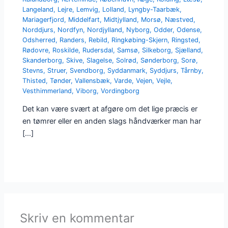
Langeland
,
Lejre
,
Lemvig
,
Lolland
,
Lyngby-Taarbæk
,
Mariagerfjord
,
Middelfart
,
Midtjylland
,
Morsø
,
Næstved
,
Norddjurs
,
Nordfyn
,
Nordjylland
,
Nyborg
,
Odder
,
Odense
,
Odsherred
,
Randers
,
Rebild
,
Ringkøbing-Skjern
,
Ringsted
,
Rødovre
,
Roskilde
,
Rudersdal
,
Samsø
,
Silkeborg
,
Sjælland
,
Skanderborg
,
Skive
,
Slagelse
,
Solrød
,
Sønderborg
,
Sorø
,
Stevns
,
Struer
,
Svendborg
,
Syddanmark
,
Syddjurs
,
Tårnby
,
Thisted
,
Tønder
,
Vallensbæk
,
Varde
,
Vejen
,
Vejle
,
Vesthimmerland
,
Viborg
,
Vordingborg
Det kan være svært at afgøre om det lige præcis er
en tømrer eller en anden slags håndværker man har
[…]
Skriv en kommentar