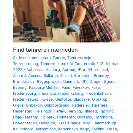
Find tømrere i nærheden
Skriv en kommentar
/
Tømrer
,
Tømrerarbejde
,
Tømrerlærling
,
Tømrermester
/ Af
Tømrere.dk
/
12. februar
2023
/
Aabenraa
,
Aalborg
,
Aarhus
,
Ærø
,
Albertslund
,
Allerød
,
Assens
,
Ballerup
,
Billund
,
Bornholm
,
Brøndby
,
Brønderslev
,
Byggeprojekt
,
Danmark
,
DIY
,
Dragør
,
Egedal
,
Esbjerg
,
Faaborg-Midtfyn
,
Fanø
,
Favrskov
,
Faxe
,
Fredensborg
,
Fredericia
,
Frederiksberg
,
Frederikshavn
,
Frederikssund
,
Furesø
,
Gentofte
,
Gladsaxe
,
Glostrup
,
Greve
,
Gribskov
,
Guldborgsund
,
Haderslev
,
Halsnæs
,
Hedensted
,
Helsingør
,
Herlev
,
Herning
,
Hillerød
,
Hjørring
,
Høje-Taastrup
,
Holbæk
,
Holstebro
,
Horsens
,
Hørsholm
,
Hovedstaden
,
Hvidovre
,
Ikast-Brande
,
Ishøj
,
Jammerbugt
,
Kalundborg
,
Kerteminde
,
København
,
Køge
,
Kolding
,
Læsø
,