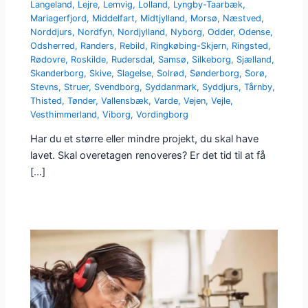
Langeland
,
Lejre
,
Lemvig
,
Lolland
,
Lyngby-Taarbæk
,
Mariagerfjord
,
Middelfart
,
Midtjylland
,
Morsø
,
Næstved
,
Norddjurs
,
Nordfyn
,
Nordjylland
,
Nyborg
,
Odder
,
Odense
,
Odsherred
,
Randers
,
Rebild
,
Ringkøbing-Skjern
,
Ringsted
,
Rødovre
,
Roskilde
,
Rudersdal
,
Samsø
,
Silkeborg
,
Sjælland
,
Skanderborg
,
Skive
,
Slagelse
,
Solrød
,
Sønderborg
,
Sorø
,
Stevns
,
Struer
,
Svendborg
,
Syddanmark
,
Syddjurs
,
Tårnby
,
Thisted
,
Tønder
,
Vallensbæk
,
Varde
,
Vejen
,
Vejle
,
Vesthimmerland
,
Viborg
,
Vordingborg
Har du et større eller mindre projekt, du skal have
lavet. Skal overetagen renoveres? Er det tid til at få
[…]