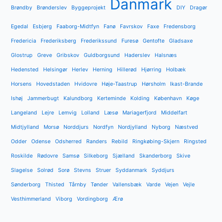
Danmark
Brøndby
Brønderslev
Byggeprojekt
DIY
Dragør
Egedal
Esbjerg
Faaborg-Midtfyn
Fanø
Favrskov
Faxe
Fredensborg
Fredericia
Frederiksberg
Frederikssund
Furesø
Gentofte
Gladsaxe
Glostrup
Greve
Gribskov
Guldborgsund
Haderslev
Halsnæs
Hedensted
Helsingør
Herlev
Herning
Hillerød
Hjørring
Holbæk
Horsens
Hovedstaden
Hvidovre
Høje-Taastrup
Hørsholm
Ikast-Brande
Ishøj
Jammerbugt
Kalundborg
Kerteminde
Kolding
København
Køge
Langeland
Lejre
Lemvig
Lolland
Læsø
Mariagerfjord
Middelfart
Midtjylland
Morsø
Norddjurs
Nordfyn
Nordjylland
Nyborg
Næstved
Odder
Odense
Odsherred
Randers
Rebild
Ringkøbing-Skjern
Ringsted
Roskilde
Rødovre
Samsø
Silkeborg
Sjælland
Skanderborg
Skive
Slagelse
Solrød
Sorø
Stevns
Struer
Syddanmark
Syddjurs
Sønderborg
Thisted
Tårnby
Tønder
Vallensbæk
Varde
Vejen
Vejle
Vesthimmerland
Viborg
Vordingborg
Ærø