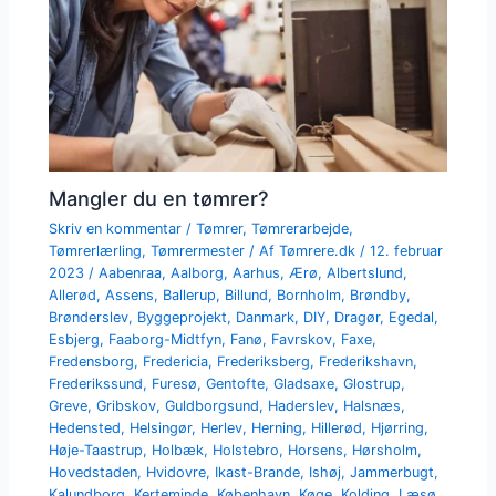
Mangler du en tømrer?
Skriv en kommentar
/
Tømrer
,
Tømrerarbejde
,
Tømrerlærling
,
Tømrermester
/ Af
Tømrere.dk
/
12. februar
2023
/
Aabenraa
,
Aalborg
,
Aarhus
,
Ærø
,
Albertslund
,
Allerød
,
Assens
,
Ballerup
,
Billund
,
Bornholm
,
Brøndby
,
Brønderslev
,
Byggeprojekt
,
Danmark
,
DIY
,
Dragør
,
Egedal
,
Esbjerg
,
Faaborg-Midtfyn
,
Fanø
,
Favrskov
,
Faxe
,
Fredensborg
,
Fredericia
,
Frederiksberg
,
Frederikshavn
,
Frederikssund
,
Furesø
,
Gentofte
,
Gladsaxe
,
Glostrup
,
Greve
,
Gribskov
,
Guldborgsund
,
Haderslev
,
Halsnæs
,
Hedensted
,
Helsingør
,
Herlev
,
Herning
,
Hillerød
,
Hjørring
,
Høje-Taastrup
,
Holbæk
,
Holstebro
,
Horsens
,
Hørsholm
,
Hovedstaden
,
Hvidovre
,
Ikast-Brande
,
Ishøj
,
Jammerbugt
,
Kalundborg
,
Kerteminde
,
København
,
Køge
,
Kolding
,
Læsø
,