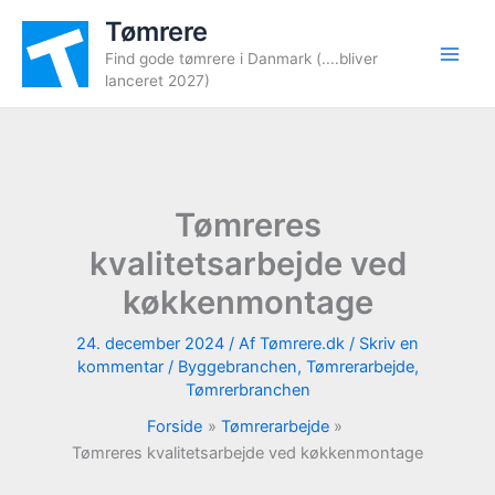
Gå
Tømrere
til
Find gode tømrere i Danmark (....bliver
indholdet
lanceret 2027)
Tømreres
kvalitetsarbejde ved
køkkenmontage
24. december 2024
/ Af
Tømrere.dk
/
Skriv en
kommentar
/
Byggebranchen
,
Tømrerarbejde
,
Tømrerbranchen
Forside
Tømrerarbejde
Tømreres kvalitetsarbejde ved køkkenmontage