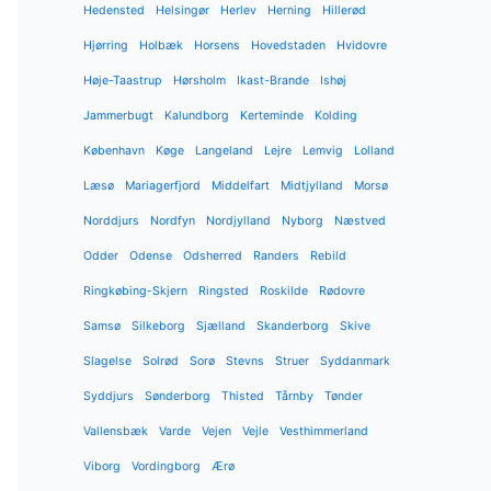
Hedensted
Helsingør
Herlev
Herning
Hillerød
Hjørring
Holbæk
Horsens
Hovedstaden
Hvidovre
Høje-Taastrup
Hørsholm
Ikast-Brande
Ishøj
Jammerbugt
Kalundborg
Kerteminde
Kolding
København
Køge
Langeland
Lejre
Lemvig
Lolland
Læsø
Mariagerfjord
Middelfart
Midtjylland
Morsø
Norddjurs
Nordfyn
Nordjylland
Nyborg
Næstved
Odder
Odense
Odsherred
Randers
Rebild
Ringkøbing-Skjern
Ringsted
Roskilde
Rødovre
Samsø
Silkeborg
Sjælland
Skanderborg
Skive
Slagelse
Solrød
Sorø
Stevns
Struer
Syddanmark
Syddjurs
Sønderborg
Thisted
Tårnby
Tønder
Vallensbæk
Varde
Vejen
Vejle
Vesthimmerland
Viborg
Vordingborg
Ærø