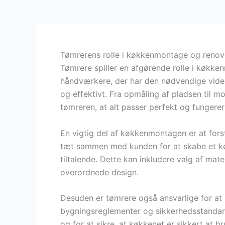
Tømrerens rolle i køkkenmontage og renov
Tømrere spiller en afgørende rolle i køkke
håndværkere, der har den nødvendige viden 
og effektivt. Fra opmåling af pladsen til m
tømreren, at alt passer perfekt og fungerer
En vigtig del af køkkenmontagen er at for
tæt sammen med kunden for at skabe et køk
tiltalende. Dette kan inkludere valg af mater
overordnede design.
Desuden er tømrere også ansvarlige for at si
bygningsreglementer og sikkerhedsstandard
og for at sikre, at køkkenet er sikkert at br