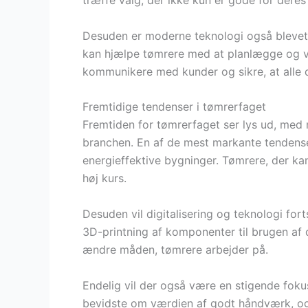
træffe valg, der ikke kun er gode for dere
Desuden er moderne teknologi også blevet 
kan hjælpe tømrere med at planlægge og visu
kommunikere med kunder og sikre, at alle d
Fremtidige tendenser i tømrerfaget
Fremtiden for tømrerfaget ser lys ud, med
branchen. En af de mest markante tendense
energieffektive bygninger. Tømrere, der kan
høj kurs.
Desuden vil digitalisering og teknologi fort
3D-printning af komponenter til brugen af d
ændre måden, tømrere arbejder på.
Endelig vil der også være en stigende foku
bevidste om værdien af godt håndværk, og t