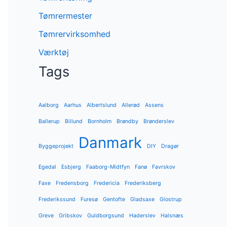
Tømrermester
Tømrervirksomhed
Værktøj
Tags
Aalborg
Aarhus
Albertslund
Allerød
Assens
Ballerup
Billund
Bornholm
Brøndby
Brønderslev
Danmark
Byggeprojekt
DIY
Dragør
Egedal
Esbjerg
Faaborg-Midtfyn
Fanø
Favrskov
Faxe
Fredensborg
Fredericia
Frederiksberg
Frederikssund
Furesø
Gentofte
Gladsaxe
Glostrup
Greve
Gribskov
Guldborgsund
Haderslev
Halsnæs