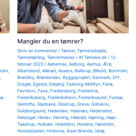
Mangler du en tømrer?
Skriv en kommentar
/
Tømrer
,
Tømrerarbejde
,
Tømrerlærling
,
Tømrermester
/ Af
Tømrere.dk
/
12.
februar 2023
/
Aabenraa
,
Aalborg
,
Aarhus
,
Ærø
,
holm
,
Albertslund
,
Allerød
,
Assens
,
Ballerup
,
Billund
,
Bornholm
,
Y
,
Brøndby
,
Brønderslev
,
Byggeprojekt
,
Danmark
,
DIY
,
Dragør
,
Egedal
,
Esbjerg
,
Faaborg-Midtfyn
,
Fanø
,
Favrskov
,
Faxe
,
Fredensborg
,
Fredericia
,
sø
,
Frederiksberg
,
Frederikshavn
,
Frederikssund
,
Furesø
,
Gentofte
,
Gladsaxe
,
Glostrup
,
Greve
,
Gribskov
,
Guldborgsund
,
Haderslev
,
Halsnæs
,
Hedensted
,
Helsingør
,
Herlev
,
Herning
,
Hillerød
,
Hjørring
,
Høje-
Taastrup
,
Holbæk
,
Holstebro
,
Horsens
,
Hørsholm
,
Hovedstaden
,
Hvidovre
,
Ikast-Brande
,
Ishøj
,