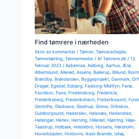
Find tømrere i nærheden
Skriv en kommentar
/
Tømrer
,
Tømrerarbejde
,
Tømrerlærling
,
Tømrermester
/ Af
Tømrere.dk
/
12.
februar 2023
/
Aabenraa
,
Aalborg
,
Aarhus
,
Ærø
,
Albertslund
,
Allerød
,
Assens
,
Ballerup
,
Billund
,
Born
Brøndby
,
Brønderslev
,
Byggeprojekt
,
Danmark
,
DI
Dragør
,
Egedal
,
Esbjerg
,
Faaborg-Midtfyn
,
Fanø
,
Favrskov
,
Faxe
,
Fredensborg
,
Fredericia
,
Frederiksberg
,
Frederikshavn
,
Frederikssund
,
Fure
Gentofte
,
Gladsaxe
,
Glostrup
,
Greve
,
Gribskov
,
Guldborgsund
,
Haderslev
,
Halsnæs
,
Hedensted
,
Helsingør
,
Herlev
,
Herning
,
Hillerød
,
Hjørring
,
Høje-
Taastrup
,
Holbæk
,
Holstebro
,
Horsens
,
Hørsholm
,
Hovedstaden
,
Hvidovre
,
Ikast-Brande
,
Ishøj
,