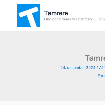
Gå
til
Tømrere
indholdet
Find gode tømrere i Danmark (....bliv
Tømre
24. december 2024
/ Af
For