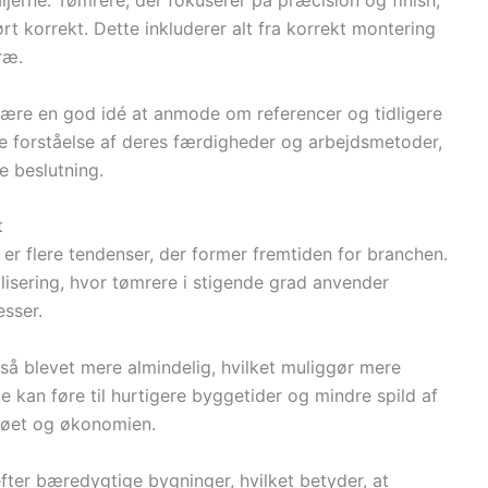
aljerne. Tømrere, der fokuserer på præcision og finish,
ført korrekt. Dette inkluderer alt fra korrekt montering
ræ.
t være en god idé at anmode om referencer og tidligere
re forståelse af deres færdigheder og arbejdsmetoder,
e beslutning.
t
 er flere tendenser, der former fremtiden for branchen.
lisering, hvor tømrere i stigende grad anvender
esser.
å blevet mere almindelig, hvilket muliggør mere
 kan føre til hurtigere byggetider og mindre spild af
iljøet og økonomien.
fter bæredygtige bygninger, hvilket betyder, at