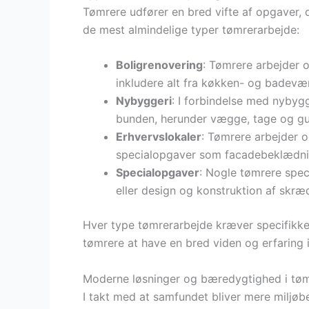
Tømrere udfører en bred vifte af opgaver, d
de mest almindelige typer tømrerarbejde:
Boligrenovering
: Tømrere arbejder o
inkludere alt fra køkken- og badevæ
Nybyggeri
: I forbindelse med nybygg
bunden, herunder vægge, tage og gu
Erhvervslokaler
: Tømrere arbejder 
specialopgaver som facadebeklædnin
Specialopgaver
: Nogle tømrere spec
eller design og konstruktion af skræ
Hver type tømrerarbejde kræver specifikke 
tømrere at have en bred viden og erfaring i
Moderne løsninger og bæredygtighed i tø
I takt med at samfundet bliver mere miljøb