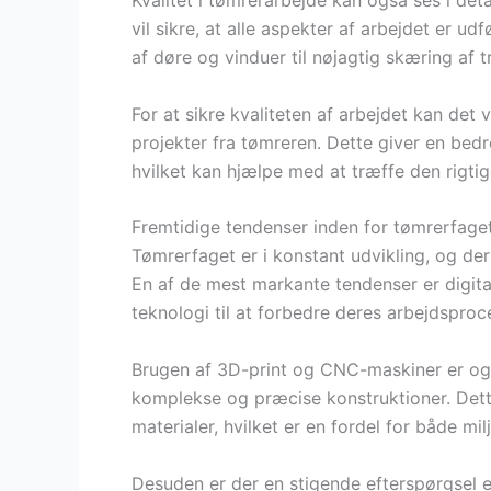
Kvalitet i tømrerarbejde kan også ses i det
vil sikre, at alle aspekter af arbejdet er ud
af døre og vinduer til nøjagtig skæring af t
For at sikre kvaliteten af arbejdet kan de
projekter fra tømreren. Dette giver en bed
hvilket kan hjælpe med at træffe den rigtig
Fremtidige tendenser inden for tømrerfage
Tømrerfaget er i konstant udvikling, og der
En af de mest markante tendenser er digita
teknologi til at forbedre deres arbejdsproc
Brugen af 3D-print og CNC-maskiner er ogs
komplekse og præcise konstruktioner. Dette
materialer, hvilket er en fordel for både m
Desuden er der en stigende efterspørgsel e