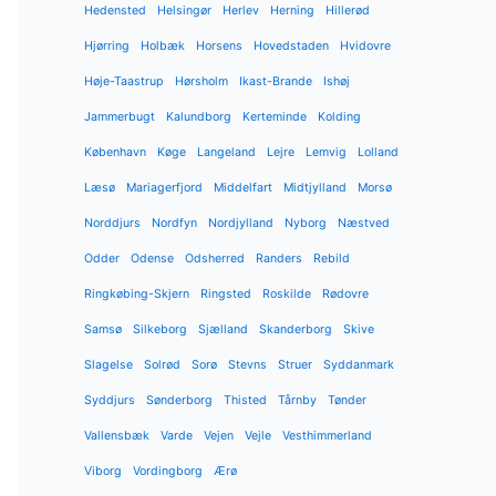
Hedensted
Helsingør
Herlev
Herning
Hillerød
Hjørring
Holbæk
Horsens
Hovedstaden
Hvidovre
Høje-Taastrup
Hørsholm
Ikast-Brande
Ishøj
Jammerbugt
Kalundborg
Kerteminde
Kolding
København
Køge
Langeland
Lejre
Lemvig
Lolland
Læsø
Mariagerfjord
Middelfart
Midtjylland
Morsø
Norddjurs
Nordfyn
Nordjylland
Nyborg
Næstved
Odder
Odense
Odsherred
Randers
Rebild
Ringkøbing-Skjern
Ringsted
Roskilde
Rødovre
Samsø
Silkeborg
Sjælland
Skanderborg
Skive
Slagelse
Solrød
Sorø
Stevns
Struer
Syddanmark
Syddjurs
Sønderborg
Thisted
Tårnby
Tønder
Vallensbæk
Varde
Vejen
Vejle
Vesthimmerland
Viborg
Vordingborg
Ærø