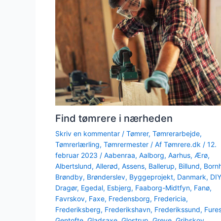
Find tømrere i nærheden
Skriv en kommentar
/
Tømrer
,
Tømrerarbejde
,
Tømrerlærling
,
Tømrermester
/ Af
Tømrere.dk
/
12.
februar 2023
/
Aabenraa
,
Aalborg
,
Aarhus
,
Ærø
,
Albertslund
,
Allerød
,
Assens
,
Ballerup
,
Billund
,
Born
Brøndby
,
Brønderslev
,
Byggeprojekt
,
Danmark
,
DI
Dragør
,
Egedal
,
Esbjerg
,
Faaborg-Midtfyn
,
Fanø
,
Favrskov
,
Faxe
,
Fredensborg
,
Fredericia
,
Frederiksberg
,
Frederikshavn
,
Frederikssund
,
Fure
Gentofte
,
Gladsaxe
,
Glostrup
,
Greve
,
Gribskov
,