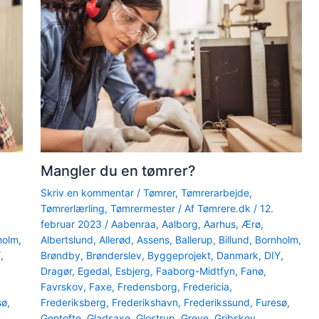
Mangler du en tømrer?
Skriv en kommentar
/
Tømrer
,
Tømrerarbejde
,
Tømrerlærling
,
Tømrermester
/ Af
Tømrere.dk
/
12.
februar 2023
/
Aabenraa
,
Aalborg
,
Aarhus
,
Ærø
,
holm
,
Albertslund
,
Allerød
,
Assens
,
Ballerup
,
Billund
,
Bornholm
,
Y
,
Brøndby
,
Brønderslev
,
Byggeprojekt
,
Danmark
,
DIY
,
Dragør
,
Egedal
,
Esbjerg
,
Faaborg-Midtfyn
,
Fanø
,
Favrskov
,
Faxe
,
Fredensborg
,
Fredericia
,
sø
,
Frederiksberg
,
Frederikshavn
,
Frederikssund
,
Furesø
,
Gentofte
,
Gladsaxe
,
Glostrup
,
Greve
,
Gribskov
,