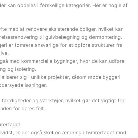
er kan opdeles i forskellige kategorier. Her er nogle af
fte med at renovere eksisterende boliger, hvilket kan
relsesrenovering til gulvbelægning og dørmontering.
eri er tømrere ansvarlige for at opføre strukturer fra
lve.
også med kommercielle bygninger, hvor de kan udføre
g og isolering.
ialiserer sig i unikke projekter, såsom møbelbyggeri
ddersyede løsninger.
færdigheder og værktøjer, hvilket gør det vigtigt for
nden for deres felt.
mrerfaget
evidst, er der også sket en ændring i tømrerfaget mod