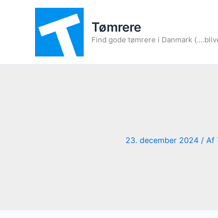
Gå
til
Tømrere
indholdet
Find gode tømrere i Danmark (....bliv
23. december 2024
/ Af