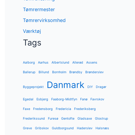
Tømrermester
Tømrervirksomhed
Værktøj
Tags
Aalborg
Aarhus
Albertslund
Allerød
Assens
Ballerup
Billund
Bornholm
Brøndby
Brønderslev
Danmark
Byggeprojekt
DIY
Dragør
Egedal
Esbjerg
Faaborg-Midtfyn
Fanø
Favrskov
Faxe
Fredensborg
Fredericia
Frederiksberg
Frederikssund
Furesø
Gentofte
Gladsaxe
Glostrup
Greve
Gribskov
Guldborgsund
Haderslev
Halsnæs