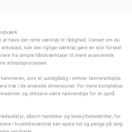
håndværk
t at have det rette værktøj til rådighed. Uanset om du
 entusiast, kan det rigtige værktøj gøre en stor forskel
variere fra simple håndværktøjer til mere avancerede
ere arbejdsprocessen.
 hammeren, som er uundgåelig i enhver tømrerarbejde.
skære træ i de ønskede dimensioner. For mere komplekse
emaskiner og stiksave være nødvendige for at opnå
rhedsudstyr, såsom handsker og beskyttelsesbriller, for
estere i kvalitetsværktøj kan spare tid og penge på lang
dre resultater.