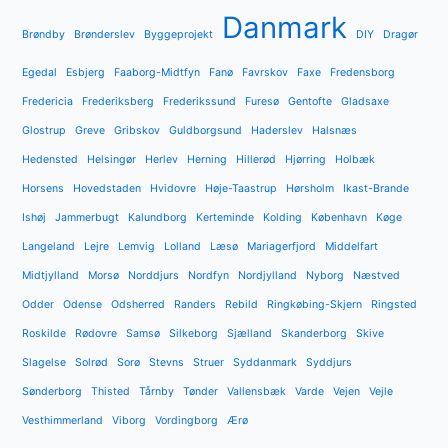
Danmark
Brøndby
Brønderslev
Byggeprojekt
DIY
Dragør
Egedal
Esbjerg
Faaborg-Midtfyn
Fanø
Favrskov
Faxe
Fredensborg
Fredericia
Frederiksberg
Frederikssund
Furesø
Gentofte
Gladsaxe
Glostrup
Greve
Gribskov
Guldborgsund
Haderslev
Halsnæs
Hedensted
Helsingør
Herlev
Herning
Hillerød
Hjørring
Holbæk
Horsens
Hovedstaden
Hvidovre
Høje-Taastrup
Hørsholm
Ikast-Brande
Ishøj
Jammerbugt
Kalundborg
Kerteminde
Kolding
København
Køge
Langeland
Lejre
Lemvig
Lolland
Læsø
Mariagerfjord
Middelfart
Midtjylland
Morsø
Norddjurs
Nordfyn
Nordjylland
Nyborg
Næstved
Odder
Odense
Odsherred
Randers
Rebild
Ringkøbing-Skjern
Ringsted
Roskilde
Rødovre
Samsø
Silkeborg
Sjælland
Skanderborg
Skive
Slagelse
Solrød
Sorø
Stevns
Struer
Syddanmark
Syddjurs
Sønderborg
Thisted
Tårnby
Tønder
Vallensbæk
Varde
Vejen
Vejle
Vesthimmerland
Viborg
Vordingborg
Ærø