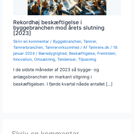
Rekordhøj beskæftigelse i
byggebranchen mod årets slutning
[2023]
Skriv en kommentar
/
Byggebranchen
,
Tømrer
,
Tømrerbranchen
,
Tømrervirksomhed
/ Af
Tømrere.dk
/
19.
januar 2024
/
Bæredygtighed
,
Beskæftigelse
,
Fremtiden
,
Innovation
,
Omsætning
,
Tendenser
,
Tilpasning
I de sidste måneder af 2023 så bygge- og
anlægsbranchen en markant stigning i
beskæftigelsen. I fjerde kvartal nåede antallet […]
Skriv en kommentar