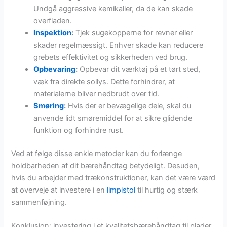
Undgå aggressive kemikalier, da de kan skade
overfladen.
Inspektion
:
Tjek sugekopperne for revner eller
skader regelmæssigt. Enhver skade kan reducere
grebets effektivitet og sikkerheden ved brug.
Opbevaring
:
Opbevar dit værktøj på et tørt sted,
væk fra direkte sollys. Dette forhindrer, at
materialerne bliver nedbrudt over tid.
Smøring
:
Hvis der er bevægelige dele, skal du
anvende lidt smøremiddel for at sikre glidende
funktion og forhindre rust.
Ved at følge disse enkle metoder kan du forlænge
holdbarheden af dit bærehåndtag betydeligt. Desuden,
hvis du arbejder med trækonstruktioner, kan det være værd
at overveje at investere i en
limpistol
til hurtig og stærk
sammenføjning.
Konklusion: investering i et kvalitetsbærehåndtag til plader