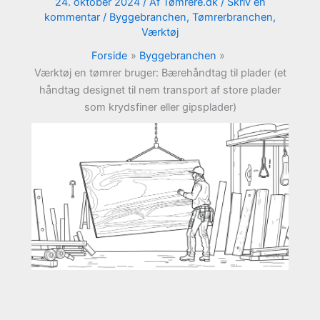
24. oktober 2024
/ Af
Tømrere.dk
/
Skriv en
kommentar
/
Byggebranchen
,
Tømrerbranchen
,
Værktøj
Forside
Byggebranchen
Værktøj en tømrer bruger: Bærehåndtag til plader (et
håndtag designet til nem transport af store plader
som krydsfiner eller gipsplader)