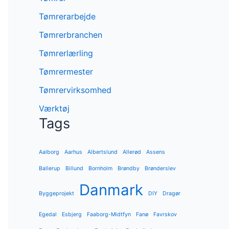
Tømrerarbejde
Tømrerbranchen
Tømrerlærling
Tømrermester
Tømrervirksomhed
Værktøj
Tags
Aalborg
Aarhus
Albertslund
Allerød
Assens
Ballerup
Billund
Bornholm
Brøndby
Brønderslev
Danmark
Byggeprojekt
DIY
Dragør
Egedal
Esbjerg
Faaborg-Midtfyn
Fanø
Favrskov