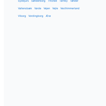
Syddjurs
Sønderborg
Thisted
Tårnby
Tønder
Vallensbæk
Varde
Vejen
Vejle
Vesthimmerland
Viborg
Vordingborg
Ærø