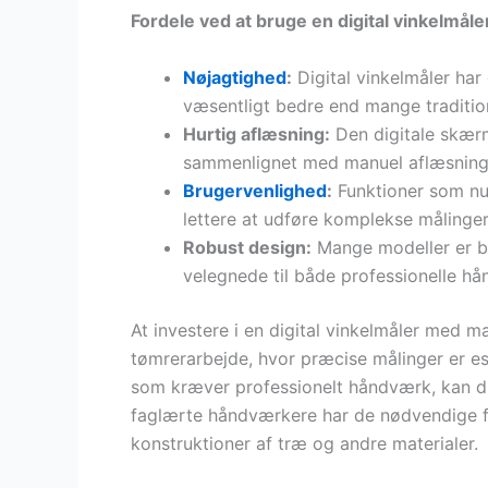
Fordele ved at bruge en digital vinkelmåle
Nøjagtighed
:
Digital vinkelmåler har
væsentligt bedre end mange tradition
Hurtig aflæsning:
Den digitale skærm 
sammenlignet med manuel aflæsning a
Brugervenlighed
:
Funktioner som nuls
lettere at udføre komplekse målinger
Robust design:
Mange modeller er by
velegnede til både professionelle h
At investere i en digital vinkelmåler med ma
tømrerarbejde, hvor præcise målinger er esse
som kræver professionelt håndværk, kan 
faglærte håndværkere har de nødvendige fæ
konstruktioner af træ og andre materialer.