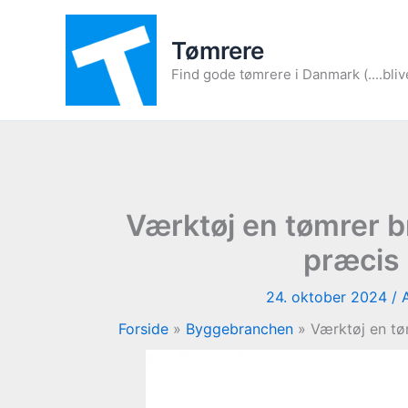
Gå
til
Tømrere
indholdet
Find gode tømrere i Danmark (....bliv
Værktøj en tømrer br
præcis 
24. oktober 2024
/ 
Forside
Byggebranchen
Værktøj en tøm