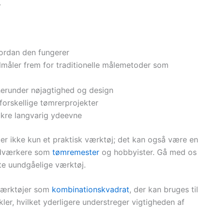
.
vordan den fungerer
elmåler frem for traditionelle målemetoder som
 herunder nøjagtighed og design
forskellige tømrerprojekter
sikre langvarig ydeevne
er ikke kun et praktisk værktøj; det kan også være en
ndværkere som
tømremester
og hobbyister. Gå med os
tte uundgåelige værktøj.
 værktøjer som
kombinationskvadrat
, der kan bruges til
ler, hvilket yderligere understreger vigtigheden af