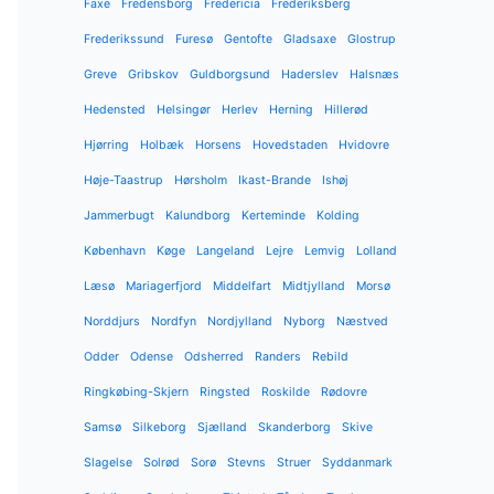
Faxe
Fredensborg
Fredericia
Frederiksberg
Frederikssund
Furesø
Gentofte
Gladsaxe
Glostrup
Greve
Gribskov
Guldborgsund
Haderslev
Halsnæs
Hedensted
Helsingør
Herlev
Herning
Hillerød
Hjørring
Holbæk
Horsens
Hovedstaden
Hvidovre
Høje-Taastrup
Hørsholm
Ikast-Brande
Ishøj
Jammerbugt
Kalundborg
Kerteminde
Kolding
København
Køge
Langeland
Lejre
Lemvig
Lolland
Læsø
Mariagerfjord
Middelfart
Midtjylland
Morsø
Norddjurs
Nordfyn
Nordjylland
Nyborg
Næstved
Odder
Odense
Odsherred
Randers
Rebild
Ringkøbing-Skjern
Ringsted
Roskilde
Rødovre
Samsø
Silkeborg
Sjælland
Skanderborg
Skive
Slagelse
Solrød
Sorø
Stevns
Struer
Syddanmark