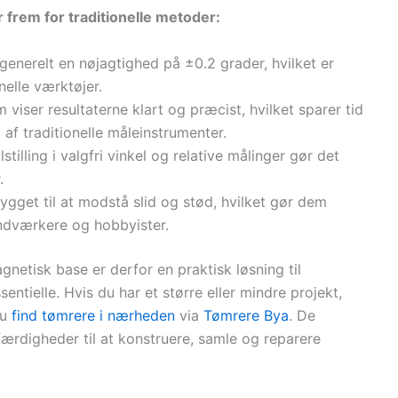
r frem for traditionelle metoder:
 generelt en nøjagtighed på ±0.2 grader, hvilket er
elle værktøjer.
viser resultaterne klart og præcist, hvilket sparer tid
f traditionelle måleinstrumenter.
tilling i valgfri vinkel og relative målinger gør det
.
gget til at modstå slid og stød, hvilket gør dem
åndværkere og hobbyister.
gnetisk base er derfor en praktisk løsning til
ntielle. Hvis du har et større eller mindre projekt,
du
find tømrere i nærheden
via
Tømrere Bya
. De
rdigheder til at konstruere, samle og reparere