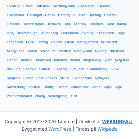
Glostrup
Greve
Gribskov
Guldborgsund
Haderslev
Halsnæs
Hedensted
Helsingør
Herlev
Herning
Hillerød
Hjørring
Holbæk
Horsens
Hovedstaden
Hvidovre
Høje-Taastrup
Hørsholm
Ikast-Brande
Ishøj
Jammerbugt
Kalundborg
Kerteminde
Kolding
København
Køge
Langeland
Lejre
Lemvig
Lolland
Læsø
Mariagerfjord
Middelfart
Midtjylland
Morsø
Norddjurs
Nordfyn
Nordjylland
Nyborg
Næstved
Odder
Odense
Odsherred
Randers
Rebild
Ringkøbing-Skjern
Ringsted
Roskilde
Rødovre
Samsø
Silkeborg
Sjælland
Skanderborg
Skive
Slagelse
Solrød
Sorø
Stevns
Struer
Syddanmark
Syddjurs
Sønderborg
Thisted
Tårnby
Tønder
Vallensbæk
Varde
Vejen
Vejle
Vesthimmerland
Viborg
Vordingborg
Ærø
Copyright © 2017-2026 Tømrere | Udviklet af
WEBBUREAU
|
Bygget med
WordPress
| Findes på
Wikipedia