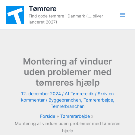
Gå
Tømrere
til
Find gode tømrere i Danmark (....bliver
indholdet
lanceret 2027)
Montering af vinduer
uden problemer med
tømreres hjælp
12. december 2024
/ Af
Tømrere.dk
/
Skriv en
kommentar
/
Byggebranchen
,
Tømrerarbejde
,
Tømrerbranchen
Forside
Tømrerarbejde
Montering af vinduer uden problemer med tømreres
hjælp