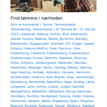
Find tømrere i nærheden
Skriv en kommentar
/
Tømrer
,
Tømrerarbejde
,
Tømrerlærling
,
Tømrermester
/ Af
Tømrere.dk
/
12. februar
2023
/
Aabenraa
,
Aalborg
,
Aarhus
,
Ærø
,
Albertslund
,
Allerød
,
Assens
,
Ballerup
,
Billund
,
Bornholm
,
Brøndby
,
Brønderslev
,
Byggeprojekt
,
Danmark
,
DIY
,
Dragør
,
Egedal
,
Esbjerg
,
Faaborg-Midtfyn
,
Fanø
,
Favrskov
,
Faxe
,
Fredensborg
,
Fredericia
,
Frederiksberg
,
Frederikshavn
,
Frederikssund
,
Furesø
,
Gentofte
,
Gladsaxe
,
Glostrup
,
Greve
,
Gribskov
,
Guldborgsund
,
Haderslev
,
Halsnæs
,
Hedensted
,
Helsingør
,
Herlev
,
Herning
,
Hillerød
,
Hjørring
,
Høje-Taastrup
,
Holbæk
,
Holstebro
,
Horsens
,
Hørsholm
,
Hovedstaden
,
Hvidovre
,
Ikast-Brande
,
Ishøj
,
Jammerbugt
,
Kalundborg
,
Kerteminde
,
København
,
Køge
,
Kolding
,
Læsø
,
Langeland
,
Lejre
,
Lemvig
,
Lolland
,
Lyngby-Taarbæk
,
Mariagerfjord
,
Middelfart
,
Midtjylland
,
Morsø
,
Næstved
,
Norddjurs
,
Nordfyn
,
Nordjylland
,
Nyborg
,
Odder
,
Odense
,
Odsherred
,
Randers
,
Rebild
,
Ringkøbing-Skjern
,
Ringsted
,
Rødovre
,
Roskilde
,
Rudersdal
,
Samsø
,
Silkeborg
,
Sjælland
,