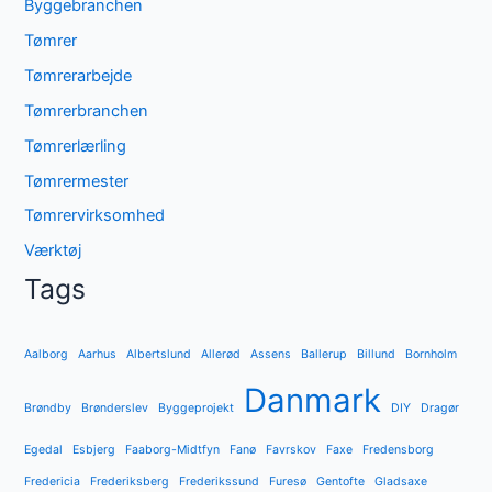
Byggebranchen
Tømrer
Tømrerarbejde
Tømrerbranchen
Tømrerlærling
Tømrermester
Tømrervirksomhed
Værktøj
Tags
Aalborg
Aarhus
Albertslund
Allerød
Assens
Ballerup
Billund
Bornholm
Danmark
Brøndby
Brønderslev
Byggeprojekt
DIY
Dragør
Egedal
Esbjerg
Faaborg-Midtfyn
Fanø
Favrskov
Faxe
Fredensborg
Fredericia
Frederiksberg
Frederikssund
Furesø
Gentofte
Gladsaxe