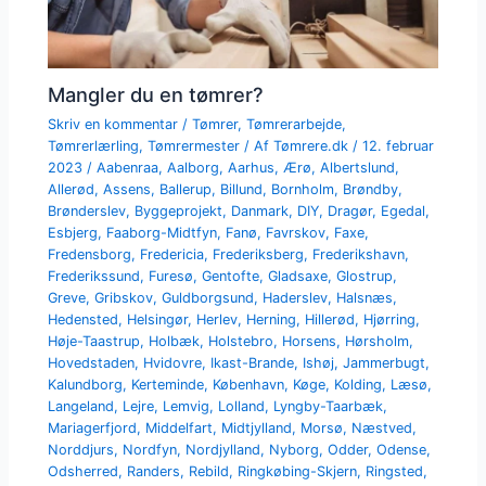
Mangler du en tømrer?
Skriv en kommentar
/
Tømrer
,
Tømrerarbejde
,
Tømrerlærling
,
Tømrermester
/ Af
Tømrere.dk
/
12. februar
2023
/
Aabenraa
,
Aalborg
,
Aarhus
,
Ærø
,
Albertslund
,
Allerød
,
Assens
,
Ballerup
,
Billund
,
Bornholm
,
Brøndby
,
Brønderslev
,
Byggeprojekt
,
Danmark
,
DIY
,
Dragør
,
Egedal
,
Esbjerg
,
Faaborg-Midtfyn
,
Fanø
,
Favrskov
,
Faxe
,
Fredensborg
,
Fredericia
,
Frederiksberg
,
Frederikshavn
,
Frederikssund
,
Furesø
,
Gentofte
,
Gladsaxe
,
Glostrup
,
Greve
,
Gribskov
,
Guldborgsund
,
Haderslev
,
Halsnæs
,
Hedensted
,
Helsingør
,
Herlev
,
Herning
,
Hillerød
,
Hjørring
,
Høje-Taastrup
,
Holbæk
,
Holstebro
,
Horsens
,
Hørsholm
,
Hovedstaden
,
Hvidovre
,
Ikast-Brande
,
Ishøj
,
Jammerbugt
,
Kalundborg
,
Kerteminde
,
København
,
Køge
,
Kolding
,
Læsø
,
Langeland
,
Lejre
,
Lemvig
,
Lolland
,
Lyngby-Taarbæk
,
Mariagerfjord
,
Middelfart
,
Midtjylland
,
Morsø
,
Næstved
,
Norddjurs
,
Nordfyn
,
Nordjylland
,
Nyborg
,
Odder
,
Odense
,
Odsherred
,
Randers
,
Rebild
,
Ringkøbing-Skjern
,
Ringsted
,