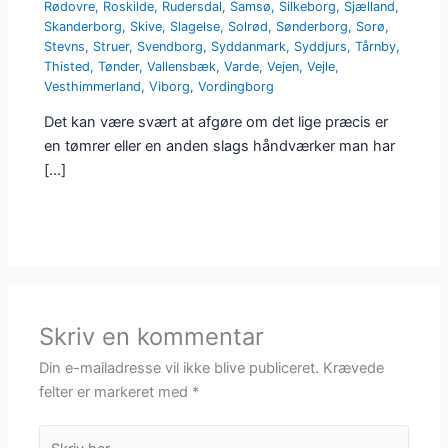
Rødovre
,
Roskilde
,
Rudersdal
,
Samsø
,
Silkeborg
,
Sjælland
,
Skanderborg
,
Skive
,
Slagelse
,
Solrød
,
Sønderborg
,
Sorø
,
Stevns
,
Struer
,
Svendborg
,
Syddanmark
,
Syddjurs
,
Tårnby
,
Thisted
,
Tønder
,
Vallensbæk
,
Varde
,
Vejen
,
Vejle
,
Vesthimmerland
,
Viborg
,
Vordingborg
Det kan være svært at afgøre om det lige præcis er
en tømrer eller en anden slags håndværker man har
[…]
Skriv en kommentar
Din e-mailadresse vil ikke blive publiceret.
Krævede
felter er markeret med
*
Skriv