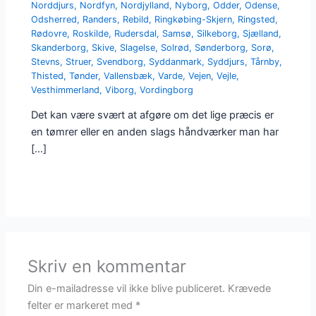
Norddjurs
,
Nordfyn
,
Nordjylland
,
Nyborg
,
Odder
,
Odense
,
Odsherred
,
Randers
,
Rebild
,
Ringkøbing-Skjern
,
Ringsted
,
Rødovre
,
Roskilde
,
Rudersdal
,
Samsø
,
Silkeborg
,
Sjælland
,
Skanderborg
,
Skive
,
Slagelse
,
Solrød
,
Sønderborg
,
Sorø
,
Stevns
,
Struer
,
Svendborg
,
Syddanmark
,
Syddjurs
,
Tårnby
,
Thisted
,
Tønder
,
Vallensbæk
,
Varde
,
Vejen
,
Vejle
,
Vesthimmerland
,
Viborg
,
Vordingborg
Det kan være svært at afgøre om det lige præcis er
en tømrer eller en anden slags håndværker man har
[…]
Skriv en kommentar
Din e-mailadresse vil ikke blive publiceret.
Krævede
felter er markeret med
*