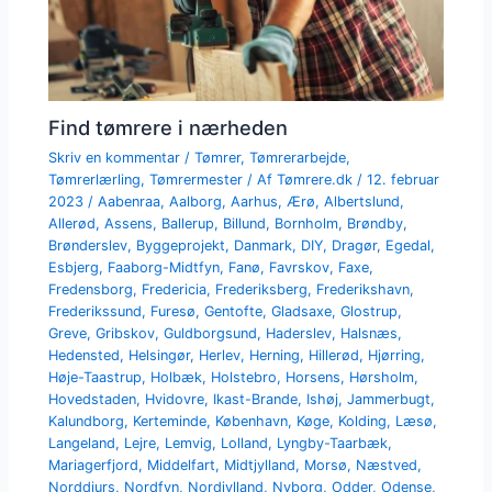
Find tømrere i nærheden
Skriv en kommentar
/
Tømrer
,
Tømrerarbejde
,
Tømrerlærling
,
Tømrermester
/ Af
Tømrere.dk
/
12. februar
2023
/
Aabenraa
,
Aalborg
,
Aarhus
,
Ærø
,
Albertslund
,
Allerød
,
Assens
,
Ballerup
,
Billund
,
Bornholm
,
Brøndby
,
Brønderslev
,
Byggeprojekt
,
Danmark
,
DIY
,
Dragør
,
Egedal
,
Esbjerg
,
Faaborg-Midtfyn
,
Fanø
,
Favrskov
,
Faxe
,
Fredensborg
,
Fredericia
,
Frederiksberg
,
Frederikshavn
,
Frederikssund
,
Furesø
,
Gentofte
,
Gladsaxe
,
Glostrup
,
Greve
,
Gribskov
,
Guldborgsund
,
Haderslev
,
Halsnæs
,
Hedensted
,
Helsingør
,
Herlev
,
Herning
,
Hillerød
,
Hjørring
,
Høje-Taastrup
,
Holbæk
,
Holstebro
,
Horsens
,
Hørsholm
,
Hovedstaden
,
Hvidovre
,
Ikast-Brande
,
Ishøj
,
Jammerbugt
,
Kalundborg
,
Kerteminde
,
København
,
Køge
,
Kolding
,
Læsø
,
Langeland
,
Lejre
,
Lemvig
,
Lolland
,
Lyngby-Taarbæk
,
Mariagerfjord
,
Middelfart
,
Midtjylland
,
Morsø
,
Næstved
,
Norddjurs
,
Nordfyn
,
Nordjylland
,
Nyborg
,
Odder
,
Odense
,