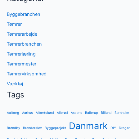
Byggebranchen
Tømrer
Tømrerarbejde
Tømrerbranchen
Tømrerlærling
Tømrermester
Tømrervirksomhed
Værktøj
Tags
Aalborg
Aarhus
Albertslund
Allerød
Assens
Ballerup
Billund
Bornholm
Danmark
Brøndby
Brønderslev
Byggeprojekt
DIY
Dragør