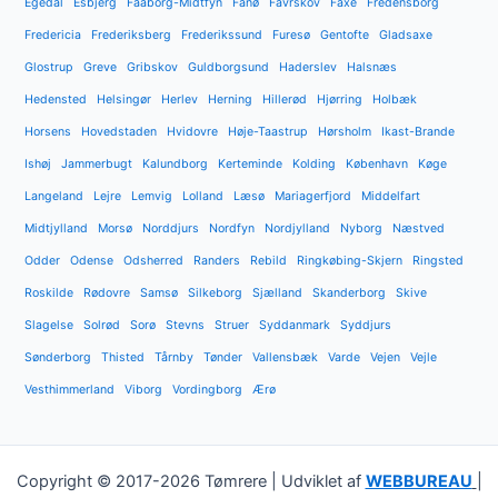
Egedal
Esbjerg
Faaborg-Midtfyn
Fanø
Favrskov
Faxe
Fredensborg
Fredericia
Frederiksberg
Frederikssund
Furesø
Gentofte
Gladsaxe
Glostrup
Greve
Gribskov
Guldborgsund
Haderslev
Halsnæs
Hedensted
Helsingør
Herlev
Herning
Hillerød
Hjørring
Holbæk
Horsens
Hovedstaden
Hvidovre
Høje-Taastrup
Hørsholm
Ikast-Brande
Ishøj
Jammerbugt
Kalundborg
Kerteminde
Kolding
København
Køge
Langeland
Lejre
Lemvig
Lolland
Læsø
Mariagerfjord
Middelfart
Midtjylland
Morsø
Norddjurs
Nordfyn
Nordjylland
Nyborg
Næstved
Odder
Odense
Odsherred
Randers
Rebild
Ringkøbing-Skjern
Ringsted
Roskilde
Rødovre
Samsø
Silkeborg
Sjælland
Skanderborg
Skive
Slagelse
Solrød
Sorø
Stevns
Struer
Syddanmark
Syddjurs
Sønderborg
Thisted
Tårnby
Tønder
Vallensbæk
Varde
Vejen
Vejle
Vesthimmerland
Viborg
Vordingborg
Ærø
Copyright © 2017-2026 Tømrere | Udviklet af
WEBBUREAU
|