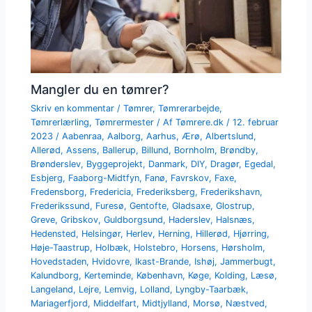
Mangler du en tømrer?
Skriv en kommentar
/
Tømrer
,
Tømrerarbejde
,
Tømrerlærling
,
Tømrermester
/ Af
Tømrere.dk
/
12. februar
2023
/
Aabenraa
,
Aalborg
,
Aarhus
,
Ærø
,
Albertslund
,
Allerød
,
Assens
,
Ballerup
,
Billund
,
Bornholm
,
Brøndby
,
Brønderslev
,
Byggeprojekt
,
Danmark
,
DIY
,
Dragør
,
Egedal
,
Esbjerg
,
Faaborg-Midtfyn
,
Fanø
,
Favrskov
,
Faxe
,
Fredensborg
,
Fredericia
,
Frederiksberg
,
Frederikshavn
,
Frederikssund
,
Furesø
,
Gentofte
,
Gladsaxe
,
Glostrup
,
Greve
,
Gribskov
,
Guldborgsund
,
Haderslev
,
Halsnæs
,
Hedensted
,
Helsingør
,
Herlev
,
Herning
,
Hillerød
,
Hjørring
,
Høje-Taastrup
,
Holbæk
,
Holstebro
,
Horsens
,
Hørsholm
,
Hovedstaden
,
Hvidovre
,
Ikast-Brande
,
Ishøj
,
Jammerbugt
,
Kalundborg
,
Kerteminde
,
København
,
Køge
,
Kolding
,
Læsø
,
Langeland
,
Lejre
,
Lemvig
,
Lolland
,
Lyngby-Taarbæk
,
Mariagerfjord
,
Middelfart
,
Midtjylland
,
Morsø
,
Næstved
,