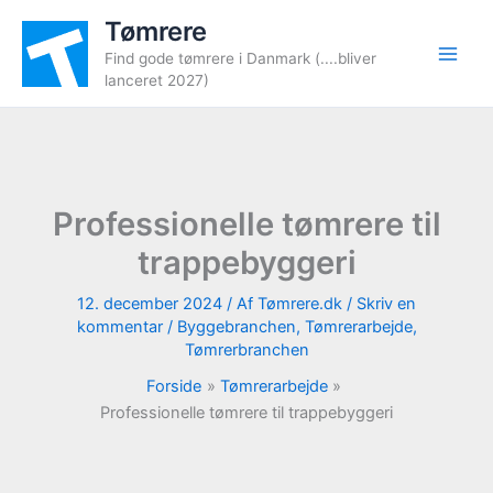
Gå
Tømrere
til
Find gode tømrere i Danmark (....bliver
indholdet
lanceret 2027)
Professionelle tømrere til
trappebyggeri
12. december 2024
/ Af
Tømrere.dk
/
Skriv en
kommentar
/
Byggebranchen
,
Tømrerarbejde
,
Tømrerbranchen
Forside
Tømrerarbejde
Professionelle tømrere til trappebyggeri