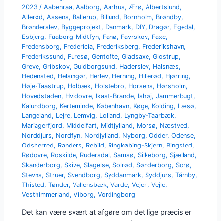
2023
/
Aabenraa
,
Aalborg
,
Aarhus
,
Ærø
,
Albertslund
,
Allerød
,
Assens
,
Ballerup
,
Billund
,
Bornholm
,
Brøndby
,
Brønderslev
,
Byggeprojekt
,
Danmark
,
DIY
,
Dragør
,
Egedal
,
Esbjerg
,
Faaborg-Midtfyn
,
Fanø
,
Favrskov
,
Faxe
,
Fredensborg
,
Fredericia
,
Frederiksberg
,
Frederikshavn
,
Frederikssund
,
Furesø
,
Gentofte
,
Gladsaxe
,
Glostrup
,
Greve
,
Gribskov
,
Guldborgsund
,
Haderslev
,
Halsnæs
,
Hedensted
,
Helsingør
,
Herlev
,
Herning
,
Hillerød
,
Hjørring
,
Høje-Taastrup
,
Holbæk
,
Holstebro
,
Horsens
,
Hørsholm
,
Hovedstaden
,
Hvidovre
,
Ikast-Brande
,
Ishøj
,
Jammerbugt
,
Kalundborg
,
Kerteminde
,
København
,
Køge
,
Kolding
,
Læsø
,
Langeland
,
Lejre
,
Lemvig
,
Lolland
,
Lyngby-Taarbæk
,
Mariagerfjord
,
Middelfart
,
Midtjylland
,
Morsø
,
Næstved
,
Norddjurs
,
Nordfyn
,
Nordjylland
,
Nyborg
,
Odder
,
Odense
,
Odsherred
,
Randers
,
Rebild
,
Ringkøbing-Skjern
,
Ringsted
,
Rødovre
,
Roskilde
,
Rudersdal
,
Samsø
,
Silkeborg
,
Sjælland
,
Skanderborg
,
Skive
,
Slagelse
,
Solrød
,
Sønderborg
,
Sorø
,
Stevns
,
Struer
,
Svendborg
,
Syddanmark
,
Syddjurs
,
Tårnby
,
Thisted
,
Tønder
,
Vallensbæk
,
Varde
,
Vejen
,
Vejle
,
Vesthimmerland
,
Viborg
,
Vordingborg
Det kan være svært at afgøre om det lige præcis er