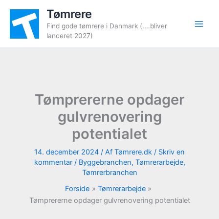
Gå
Tømrere
til
Find gode tømrere i Danmark (....bliver
indholdet
lanceret 2027)
Tømprererne opdager
gulvrenovering
potentialet
14. december 2024
/ Af
Tømrere.dk
/
Skriv en
kommentar
/
Byggebranchen
,
Tømrerarbejde
,
Tømrerbranchen
Forside
Tømrerarbejde
Tømprererne opdager gulvrenovering potentialet