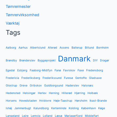
Tømrermester
Tømrervirksomhed
Værktøj
Tags
Aalborg
Aarhus
Albertslund
Allerød
Assens
Ballerup
Billund
Bornholm
Danmark
Brøndby
Brønderslev
Byggeprojekt
DIY
Dragør
Egedal
Esbjerg
Faaborg-Midtfyn
Fanø
Favrskov
Faxe
Fredensborg
Fredericia
Frederiksberg
Frederikssund
Furesø
Gentofte
Gladsaxe
Glostrup
Greve
Gribskov
Guldborgsund
Haderslev
Halsnæs
Hedensted
Helsingør
Herlev
Herning
Hillerød
Hjørring
Holbæk
Horsens
Hovedstaden
Hvidovre
Høje-Taastrup
Hørsholm
Ikast-Brande
Ishøj
Jammerbugt
Kalundborg
Kerteminde
Kolding
København
Køge
Langeland
Lejre
Lemvig
Lolland
Læsø
Mariagerfjord
Middelfart