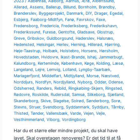
2023
/
Aabenraa
,
Aalborg
,
Aarhus
,
Ærø
,
Albertslund
,
Allerød
,
Assens
,
Ballerup
,
Billund
,
Bornholm
,
Brøndby
,
Brønderslev
,
Byggeprojekt
,
Danmark
,
DIY
,
Dragør
,
Egedal
,
Esbjerg
,
Faaborg-Midtfyn
,
Fanø
,
Favrskov
,
Faxe
,
Fredensborg
,
Fredericia
,
Frederiksberg
,
Frederikshavn
,
Frederikssund
,
Furesø
,
Gentofte
,
Gladsaxe
,
Glostrup
,
Greve
,
Gribskov
,
Guldborgsund
,
Haderslev
,
Halsnæs
,
Hedensted
,
Helsingør
,
Herlev
,
Herning
,
Hillerød
,
Hjørring
,
Høje-Taastrup
,
Holbæk
,
Holstebro
,
Horsens
,
Hørsholm
,
Hovedstaden
,
Hvidovre
,
Ikast-Brande
,
Ishøj
,
Jammerbugt
,
Kalundborg
,
Kerteminde
,
København
,
Køge
,
Kolding
,
Læsø
,
Langeland
,
Lejre
,
Lemvig
,
Lolland
,
Lyngby-Taarbæk
,
Mariagerfjord
,
Middelfart
,
Midtjylland
,
Morsø
,
Næstved
,
Norddjurs
,
Nordfyn
,
Nordjylland
,
Nyborg
,
Odder
,
Odense
,
Odsherred
,
Randers
,
Rebild
,
Ringkøbing-Skjern
,
Ringsted
,
Rødovre
,
Roskilde
,
Rudersdal
,
Samsø
,
Silkeborg
,
Sjælland
,
Skanderborg
,
Skive
,
Slagelse
,
Solrød
,
Sønderborg
,
Sorø
,
Stevns
,
Struer
,
Svendborg
,
Syddanmark
,
Syddjurs
,
Tårnby
,
Thisted
,
Tønder
,
Vallensbæk
,
Varde
,
Vejen
,
Vejle
,
Vesthimmerland
,
Viborg
,
Vordingborg
Har du et større eller mindre projekt, du skal have
lavet. Skal overetagen renoveres? Er det tid til at få