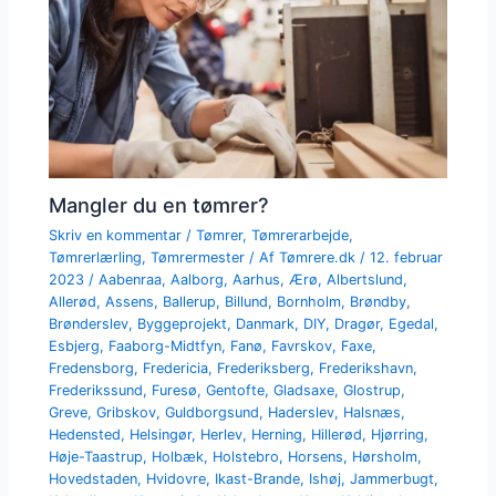
Mangler du en tømrer?
Skriv en kommentar
/
Tømrer
,
Tømrerarbejde
,
Tømrerlærling
,
Tømrermester
/ Af
Tømrere.dk
/
12. februar
2023
/
Aabenraa
,
Aalborg
,
Aarhus
,
Ærø
,
Albertslund
,
Allerød
,
Assens
,
Ballerup
,
Billund
,
Bornholm
,
Brøndby
,
Brønderslev
,
Byggeprojekt
,
Danmark
,
DIY
,
Dragør
,
Egedal
,
Esbjerg
,
Faaborg-Midtfyn
,
Fanø
,
Favrskov
,
Faxe
,
Fredensborg
,
Fredericia
,
Frederiksberg
,
Frederikshavn
,
Frederikssund
,
Furesø
,
Gentofte
,
Gladsaxe
,
Glostrup
,
Greve
,
Gribskov
,
Guldborgsund
,
Haderslev
,
Halsnæs
,
Hedensted
,
Helsingør
,
Herlev
,
Herning
,
Hillerød
,
Hjørring
,
Høje-Taastrup
,
Holbæk
,
Holstebro
,
Horsens
,
Hørsholm
,
Hovedstaden
,
Hvidovre
,
Ikast-Brande
,
Ishøj
,
Jammerbugt
,