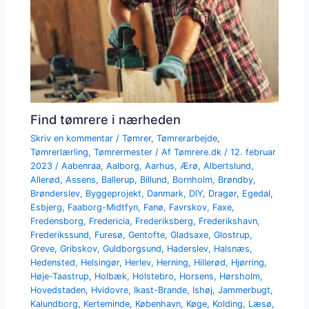
Find tømrere i nærheden
Skriv en kommentar
/
Tømrer
,
Tømrerarbejde
,
Tømrerlærling
,
Tømrermester
/ Af
Tømrere.dk
/
12. februar
2023
/
Aabenraa
,
Aalborg
,
Aarhus
,
Ærø
,
Albertslund
,
Allerød
,
Assens
,
Ballerup
,
Billund
,
Bornholm
,
Brøndby
,
Brønderslev
,
Byggeprojekt
,
Danmark
,
DIY
,
Dragør
,
Egedal
,
Esbjerg
,
Faaborg-Midtfyn
,
Fanø
,
Favrskov
,
Faxe
,
Fredensborg
,
Fredericia
,
Frederiksberg
,
Frederikshavn
,
Frederikssund
,
Furesø
,
Gentofte
,
Gladsaxe
,
Glostrup
,
Greve
,
Gribskov
,
Guldborgsund
,
Haderslev
,
Halsnæs
,
Hedensted
,
Helsingør
,
Herlev
,
Herning
,
Hillerød
,
Hjørring
,
Høje-Taastrup
,
Holbæk
,
Holstebro
,
Horsens
,
Hørsholm
,
Hovedstaden
,
Hvidovre
,
Ikast-Brande
,
Ishøj
,
Jammerbugt
,
Kalundborg
,
Kerteminde
,
København
,
Køge
,
Kolding
,
Læsø
,