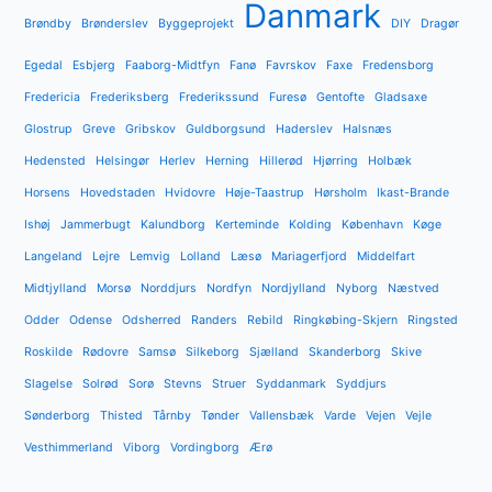
Danmark
Brøndby
Brønderslev
Byggeprojekt
DIY
Dragør
Egedal
Esbjerg
Faaborg-Midtfyn
Fanø
Favrskov
Faxe
Fredensborg
Fredericia
Frederiksberg
Frederikssund
Furesø
Gentofte
Gladsaxe
Glostrup
Greve
Gribskov
Guldborgsund
Haderslev
Halsnæs
Hedensted
Helsingør
Herlev
Herning
Hillerød
Hjørring
Holbæk
Horsens
Hovedstaden
Hvidovre
Høje-Taastrup
Hørsholm
Ikast-Brande
Ishøj
Jammerbugt
Kalundborg
Kerteminde
Kolding
København
Køge
Langeland
Lejre
Lemvig
Lolland
Læsø
Mariagerfjord
Middelfart
Midtjylland
Morsø
Norddjurs
Nordfyn
Nordjylland
Nyborg
Næstved
Odder
Odense
Odsherred
Randers
Rebild
Ringkøbing-Skjern
Ringsted
Roskilde
Rødovre
Samsø
Silkeborg
Sjælland
Skanderborg
Skive
Slagelse
Solrød
Sorø
Stevns
Struer
Syddanmark
Syddjurs
Sønderborg
Thisted
Tårnby
Tønder
Vallensbæk
Varde
Vejen
Vejle
Vesthimmerland
Viborg
Vordingborg
Ærø