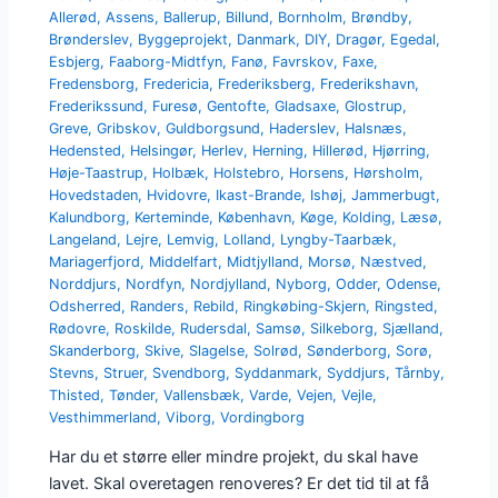
Allerød
,
Assens
,
Ballerup
,
Billund
,
Bornholm
,
Brøndby
,
Brønderslev
,
Byggeprojekt
,
Danmark
,
DIY
,
Dragør
,
Egedal
,
Esbjerg
,
Faaborg-Midtfyn
,
Fanø
,
Favrskov
,
Faxe
,
Fredensborg
,
Fredericia
,
Frederiksberg
,
Frederikshavn
,
Frederikssund
,
Furesø
,
Gentofte
,
Gladsaxe
,
Glostrup
,
Greve
,
Gribskov
,
Guldborgsund
,
Haderslev
,
Halsnæs
,
Hedensted
,
Helsingør
,
Herlev
,
Herning
,
Hillerød
,
Hjørring
,
Høje-Taastrup
,
Holbæk
,
Holstebro
,
Horsens
,
Hørsholm
,
Hovedstaden
,
Hvidovre
,
Ikast-Brande
,
Ishøj
,
Jammerbugt
,
Kalundborg
,
Kerteminde
,
København
,
Køge
,
Kolding
,
Læsø
,
Langeland
,
Lejre
,
Lemvig
,
Lolland
,
Lyngby-Taarbæk
,
Mariagerfjord
,
Middelfart
,
Midtjylland
,
Morsø
,
Næstved
,
Norddjurs
,
Nordfyn
,
Nordjylland
,
Nyborg
,
Odder
,
Odense
,
Odsherred
,
Randers
,
Rebild
,
Ringkøbing-Skjern
,
Ringsted
,
Rødovre
,
Roskilde
,
Rudersdal
,
Samsø
,
Silkeborg
,
Sjælland
,
Skanderborg
,
Skive
,
Slagelse
,
Solrød
,
Sønderborg
,
Sorø
,
Stevns
,
Struer
,
Svendborg
,
Syddanmark
,
Syddjurs
,
Tårnby
,
Thisted
,
Tønder
,
Vallensbæk
,
Varde
,
Vejen
,
Vejle
,
Vesthimmerland
,
Viborg
,
Vordingborg
Har du et større eller mindre projekt, du skal have
lavet. Skal overetagen renoveres? Er det tid til at få