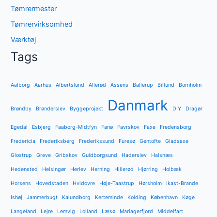
Tømrermester
Tømrervirksomhed
Værktøj
Tags
Aalborg
Aarhus
Albertslund
Allerød
Assens
Ballerup
Billund
Bornholm
Danmark
Brøndby
Brønderslev
Byggeprojekt
DIY
Dragør
Egedal
Esbjerg
Faaborg-Midtfyn
Fanø
Favrskov
Faxe
Fredensborg
Fredericia
Frederiksberg
Frederikssund
Furesø
Gentofte
Gladsaxe
Glostrup
Greve
Gribskov
Guldborgsund
Haderslev
Halsnæs
Hedensted
Helsingør
Herlev
Herning
Hillerød
Hjørring
Holbæk
Horsens
Hovedstaden
Hvidovre
Høje-Taastrup
Hørsholm
Ikast-Brande
Ishøj
Jammerbugt
Kalundborg
Kerteminde
Kolding
København
Køge
Langeland
Lejre
Lemvig
Lolland
Læsø
Mariagerfjord
Middelfart