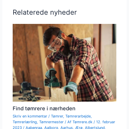
Relaterede nyheder
Find tømrere i nærheden
Skriv en kommentar
/
Tømrer
,
Tømrerarbejde
,
Tømrerlærling
,
Tømrermester
/ Af
Tømrere.dk
/
12. februar
2023
/
Aabenraa
,
Aalborg
,
Aarhus
,
Ærø
,
Albertslund
,