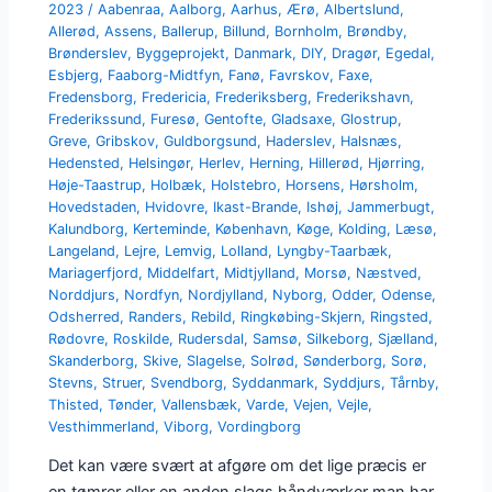
2023
/
Aabenraa
,
Aalborg
,
Aarhus
,
Ærø
,
Albertslund
,
Allerød
,
Assens
,
Ballerup
,
Billund
,
Bornholm
,
Brøndby
,
Brønderslev
,
Byggeprojekt
,
Danmark
,
DIY
,
Dragør
,
Egedal
,
Esbjerg
,
Faaborg-Midtfyn
,
Fanø
,
Favrskov
,
Faxe
,
Fredensborg
,
Fredericia
,
Frederiksberg
,
Frederikshavn
,
Frederikssund
,
Furesø
,
Gentofte
,
Gladsaxe
,
Glostrup
,
Greve
,
Gribskov
,
Guldborgsund
,
Haderslev
,
Halsnæs
,
Hedensted
,
Helsingør
,
Herlev
,
Herning
,
Hillerød
,
Hjørring
,
Høje-Taastrup
,
Holbæk
,
Holstebro
,
Horsens
,
Hørsholm
,
Hovedstaden
,
Hvidovre
,
Ikast-Brande
,
Ishøj
,
Jammerbugt
,
Kalundborg
,
Kerteminde
,
København
,
Køge
,
Kolding
,
Læsø
,
Langeland
,
Lejre
,
Lemvig
,
Lolland
,
Lyngby-Taarbæk
,
Mariagerfjord
,
Middelfart
,
Midtjylland
,
Morsø
,
Næstved
,
Norddjurs
,
Nordfyn
,
Nordjylland
,
Nyborg
,
Odder
,
Odense
,
Odsherred
,
Randers
,
Rebild
,
Ringkøbing-Skjern
,
Ringsted
,
Rødovre
,
Roskilde
,
Rudersdal
,
Samsø
,
Silkeborg
,
Sjælland
,
Skanderborg
,
Skive
,
Slagelse
,
Solrød
,
Sønderborg
,
Sorø
,
Stevns
,
Struer
,
Svendborg
,
Syddanmark
,
Syddjurs
,
Tårnby
,
Thisted
,
Tønder
,
Vallensbæk
,
Varde
,
Vejen
,
Vejle
,
Vesthimmerland
,
Viborg
,
Vordingborg
Det kan være svært at afgøre om det lige præcis er
en tømrer eller en anden slags håndværker man har