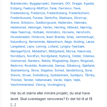
Brønderslev
,
Byggeprojekt
,
Danmark
,
DIY
,
Dragør
,
Egedal
,
Esbjerg
,
Faaborg-Midtfyn
,
Fanø
,
Favrskov
,
Faxe
,
Fredensborg
,
Fredericia
,
Frederiksberg
,
Frederikshavn
,
Frederikssund
,
Furesø
,
Gentofte
,
Gladsaxe
,
Glostrup
,
Greve
,
Gribskov
,
Guldborgsund
,
Haderslev
,
Halsnæs
,
Hedensted
,
Helsingør
,
Herlev
,
Herning
,
Hillerød
,
Hjørring
,
Høje-Taastrup
,
Holbæk
,
Holstebro
,
Horsens
,
Hørsholm
,
Hovedstaden
,
Hvidovre
,
Ikast-Brande
,
Ishøj
,
Jammerbugt
,
Kalundborg
,
Kerteminde
,
København
,
Køge
,
Kolding
,
Læsø
,
Langeland
,
Lejre
,
Lemvig
,
Lolland
,
Lyngby-Taarbæk
,
Mariagerfjord
,
Middelfart
,
Midtjylland
,
Morsø
,
Næstved
,
Norddjurs
,
Nordfyn
,
Nordjylland
,
Nyborg
,
Odder
,
Odense
,
Odsherred
,
Randers
,
Rebild
,
Ringkøbing-Skjern
,
Ringsted
,
Rødovre
,
Roskilde
,
Rudersdal
,
Samsø
,
Silkeborg
,
Sjælland
,
Skanderborg
,
Skive
,
Slagelse
,
Solrød
,
Sønderborg
,
Sorø
,
Stevns
,
Struer
,
Svendborg
,
Syddanmark
,
Syddjurs
,
Tårnby
,
Thisted
,
Tønder
,
Vallensbæk
,
Varde
,
Vejen
,
Vejle
,
Vesthimmerland
,
Viborg
,
Vordingborg
Har du et større eller mindre projekt, du skal have
lavet. Skal overetagen renoveres? Er det tid til at få
[…]