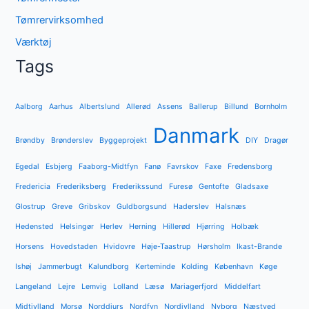
Tømrervirksomhed
Værktøj
Tags
Aalborg
Aarhus
Albertslund
Allerød
Assens
Ballerup
Billund
Bornholm
Danmark
Brøndby
Brønderslev
Byggeprojekt
DIY
Dragør
Egedal
Esbjerg
Faaborg-Midtfyn
Fanø
Favrskov
Faxe
Fredensborg
Fredericia
Frederiksberg
Frederikssund
Furesø
Gentofte
Gladsaxe
Glostrup
Greve
Gribskov
Guldborgsund
Haderslev
Halsnæs
Hedensted
Helsingør
Herlev
Herning
Hillerød
Hjørring
Holbæk
Horsens
Hovedstaden
Hvidovre
Høje-Taastrup
Hørsholm
Ikast-Brande
Ishøj
Jammerbugt
Kalundborg
Kerteminde
Kolding
København
Køge
Langeland
Lejre
Lemvig
Lolland
Læsø
Mariagerfjord
Middelfart
Midtjylland
Morsø
Norddjurs
Nordfyn
Nordjylland
Nyborg
Næstved