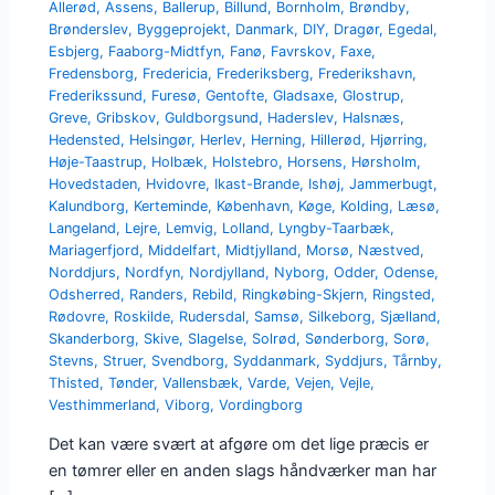
Allerød
,
Assens
,
Ballerup
,
Billund
,
Bornholm
,
Brøndby
,
Brønderslev
,
Byggeprojekt
,
Danmark
,
DIY
,
Dragør
,
Egedal
,
Esbjerg
,
Faaborg-Midtfyn
,
Fanø
,
Favrskov
,
Faxe
,
Fredensborg
,
Fredericia
,
Frederiksberg
,
Frederikshavn
,
Frederikssund
,
Furesø
,
Gentofte
,
Gladsaxe
,
Glostrup
,
Greve
,
Gribskov
,
Guldborgsund
,
Haderslev
,
Halsnæs
,
Hedensted
,
Helsingør
,
Herlev
,
Herning
,
Hillerød
,
Hjørring
,
Høje-Taastrup
,
Holbæk
,
Holstebro
,
Horsens
,
Hørsholm
,
Hovedstaden
,
Hvidovre
,
Ikast-Brande
,
Ishøj
,
Jammerbugt
,
Kalundborg
,
Kerteminde
,
København
,
Køge
,
Kolding
,
Læsø
,
Langeland
,
Lejre
,
Lemvig
,
Lolland
,
Lyngby-Taarbæk
,
Mariagerfjord
,
Middelfart
,
Midtjylland
,
Morsø
,
Næstved
,
Norddjurs
,
Nordfyn
,
Nordjylland
,
Nyborg
,
Odder
,
Odense
,
Odsherred
,
Randers
,
Rebild
,
Ringkøbing-Skjern
,
Ringsted
,
Rødovre
,
Roskilde
,
Rudersdal
,
Samsø
,
Silkeborg
,
Sjælland
,
Skanderborg
,
Skive
,
Slagelse
,
Solrød
,
Sønderborg
,
Sorø
,
Stevns
,
Struer
,
Svendborg
,
Syddanmark
,
Syddjurs
,
Tårnby
,
Thisted
,
Tønder
,
Vallensbæk
,
Varde
,
Vejen
,
Vejle
,
Vesthimmerland
,
Viborg
,
Vordingborg
Det kan være svært at afgøre om det lige præcis er
en tømrer eller en anden slags håndværker man har