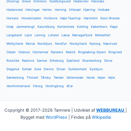
Glostrup
Greve
Gribskov
Guldborgsund
Haderslev
Halsnæs
Hedensted
Helsingør
Herlev
Herning
Hillerød
Hjørring
Holbæk
Horsens
Hovedstaden
Hvidovre
Høje-Taastrup
Hørsholm
Ikast-Brande
Ishøj
Jammerbugt
Kalundborg
Kerteminde
Kolding
København
Køge
Langeland
Lejre
Lemvig
Lolland
Læsø
Mariagerfjord
Middelfart
Midtjylland
Morsø
Norddjurs
Nordfyn
Nordjylland
Nyborg
Næstved
Odder
Odense
Odsherred
Randers
Rebild
Ringkøbing-Skjern
Ringsted
Roskilde
Rødovre
Samsø
Silkeborg
Sjælland
Skanderborg
Skive
Slagelse
Solrød
Sorø
Stevns
Struer
Syddanmark
Syddjurs
Sønderborg
Thisted
Tårnby
Tønder
Vallensbæk
Varde
Vejen
Vejle
Vesthimmerland
Viborg
Vordingborg
Ærø
Copyright © 2017-2026 Tømrere | Udviklet af
WEBBUREAU
|
Bygget med
WordPress
| Findes på
Wikipedia