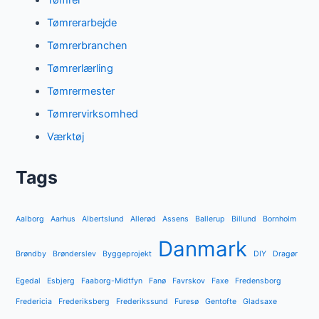
Tømrer
Tømrerarbejde
Tømrerbranchen
Tømrerlærling
Tømrermester
Tømrervirksomhed
Værktøj
Tags
Aalborg
Aarhus
Albertslund
Allerød
Assens
Ballerup
Billund
Bornholm
Danmark
Brøndby
Brønderslev
Byggeprojekt
DIY
Dragør
Egedal
Esbjerg
Faaborg-Midtfyn
Fanø
Favrskov
Faxe
Fredensborg
Fredericia
Frederiksberg
Frederikssund
Furesø
Gentofte
Gladsaxe