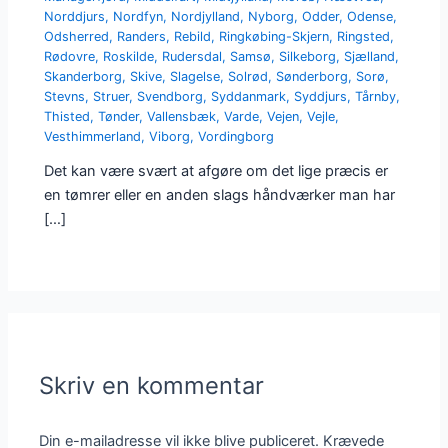
Norddjurs
,
Nordfyn
,
Nordjylland
,
Nyborg
,
Odder
,
Odense
,
Odsherred
,
Randers
,
Rebild
,
Ringkøbing-Skjern
,
Ringsted
,
Rødovre
,
Roskilde
,
Rudersdal
,
Samsø
,
Silkeborg
,
Sjælland
,
Skanderborg
,
Skive
,
Slagelse
,
Solrød
,
Sønderborg
,
Sorø
,
Stevns
,
Struer
,
Svendborg
,
Syddanmark
,
Syddjurs
,
Tårnby
,
Thisted
,
Tønder
,
Vallensbæk
,
Varde
,
Vejen
,
Vejle
,
Vesthimmerland
,
Viborg
,
Vordingborg
Det kan være svært at afgøre om det lige præcis er
en tømrer eller en anden slags håndværker man har
[…]
Skriv en kommentar
Din e-mailadresse vil ikke blive publiceret.
Krævede