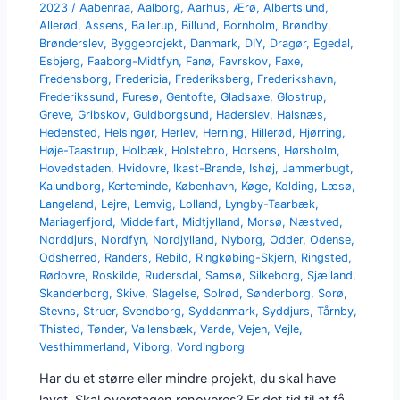
2023
/
Aabenraa
,
Aalborg
,
Aarhus
,
Ærø
,
Albertslund
,
Allerød
,
Assens
,
Ballerup
,
Billund
,
Bornholm
,
Brøndby
,
Brønderslev
,
Byggeprojekt
,
Danmark
,
DIY
,
Dragør
,
Egedal
,
Esbjerg
,
Faaborg-Midtfyn
,
Fanø
,
Favrskov
,
Faxe
,
Fredensborg
,
Fredericia
,
Frederiksberg
,
Frederikshavn
,
Frederikssund
,
Furesø
,
Gentofte
,
Gladsaxe
,
Glostrup
,
Greve
,
Gribskov
,
Guldborgsund
,
Haderslev
,
Halsnæs
,
Hedensted
,
Helsingør
,
Herlev
,
Herning
,
Hillerød
,
Hjørring
,
Høje-Taastrup
,
Holbæk
,
Holstebro
,
Horsens
,
Hørsholm
,
Hovedstaden
,
Hvidovre
,
Ikast-Brande
,
Ishøj
,
Jammerbugt
,
Kalundborg
,
Kerteminde
,
København
,
Køge
,
Kolding
,
Læsø
,
Langeland
,
Lejre
,
Lemvig
,
Lolland
,
Lyngby-Taarbæk
,
Mariagerfjord
,
Middelfart
,
Midtjylland
,
Morsø
,
Næstved
,
Norddjurs
,
Nordfyn
,
Nordjylland
,
Nyborg
,
Odder
,
Odense
,
Odsherred
,
Randers
,
Rebild
,
Ringkøbing-Skjern
,
Ringsted
,
Rødovre
,
Roskilde
,
Rudersdal
,
Samsø
,
Silkeborg
,
Sjælland
,
Skanderborg
,
Skive
,
Slagelse
,
Solrød
,
Sønderborg
,
Sorø
,
Stevns
,
Struer
,
Svendborg
,
Syddanmark
,
Syddjurs
,
Tårnby
,
Thisted
,
Tønder
,
Vallensbæk
,
Varde
,
Vejen
,
Vejle
,
Vesthimmerland
,
Viborg
,
Vordingborg
Har du et større eller mindre projekt, du skal have
lavet. Skal overetagen renoveres? Er det tid til at få