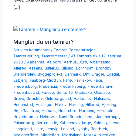
[…]
Mangler du en tømrer?
Skriv en kommentar
/
Tømrer
,
Tømrerarbejde
,
Tømrerlærling
,
Tømrermester
/ Af
Tømrere.dk
/
12. februar
2023
/
Aabenraa
,
Aalborg
,
Aarhus
,
Ærø
,
Albertslund
,
Allerød
,
Assens
,
Ballerup
,
Billund
,
Bornholm
,
Brøndby
,
Brønderslev
,
Byggeprojekt
,
Danmark
,
DIY
,
Dragør
,
Egedal
,
Esbjerg
,
Faaborg-Midtfyn
,
Fanø
,
Favrskov
,
Faxe
,
Fredensborg
,
Fredericia
,
Frederiksberg
,
Frederikshavn
,
Frederikssund
,
Furesø
,
Gentofte
,
Gladsaxe
,
Glostrup
,
Greve
,
Gribskov
,
Guldborgsund
,
Haderslev
,
Halsnæs
,
Hedensted
,
Helsingør
,
Herlev
,
Herning
,
Hillerød
,
Hjørring
,
Høje-Taastrup
,
Holbæk
,
Holstebro
,
Horsens
,
Hørsholm
,
Hovedstaden
,
Hvidovre
,
Ikast-Brande
,
Ishøj
,
Jammerbugt
,
Kalundborg
,
Kerteminde
,
København
,
Køge
,
Kolding
,
Læsø
,
Langeland
,
Lejre
,
Lemvig
,
Lolland
,
Lyngby-Taarbæk
,
Mariagerfjord
,
Middelfart
,
Midtjylland
,
Morsø
,
Næstved
,