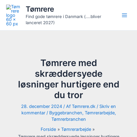
Gå
Tømrere
til
Find gode tømrere i Danmark (....bliver
indholdet
lanceret 2027)
Tømrere med
skræddersyede
løsninger hurtigere end
du tror
28. december 2024
/ Af
Tømrere.dk
/
Skriv en
kommentar
/
Byggebranchen
,
Tømrerarbejde
,
Tømrerbranchen
Forside
Tømrerarbejde
Tømrere med skræddersyede løsninger hurtigere